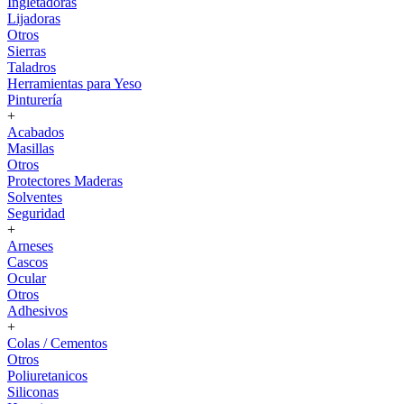
Ingletadoras
Lijadoras
Otros
Sierras
Taladros
Herramientas para Yeso
Pinturería
+
Acabados
Masillas
Otros
Protectores Maderas
Solventes
Seguridad
+
Arneses
Cascos
Ocular
Otros
Adhesivos
+
Colas / Cementos
Otros
Poliuretanicos
Siliconas