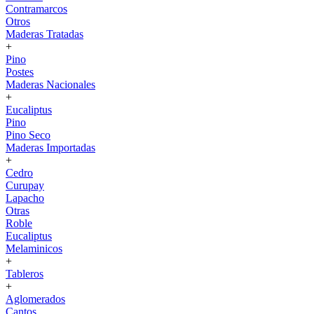
Contramarcos
Otros
Maderas Tratadas
+
Pino
Postes
Maderas Nacionales
+
Eucaliptus
Pino
Pino Seco
Maderas Importadas
+
Cedro
Curupay
Lapacho
Otras
Roble
Eucaliptus
Melaminicos
+
Tableros
+
Aglomerados
Cantos