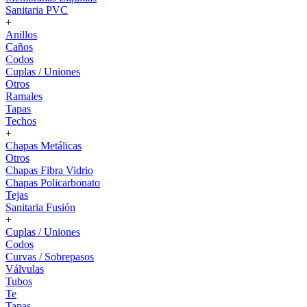
Sanitaria PVC
+
Anillos
Caños
Codos
Cuplas / Uniones
Otros
Ramales
Tapas
Techos
+
Chapas Metálicas
Otros
Chapas Fibra Vidrio
Chapas Policarbonato
Tejas
Sanitaria Fusión
+
Cuplas / Uniones
Codos
Curvas / Sobrepasos
Válvulas
Tubos
Te
Tapas