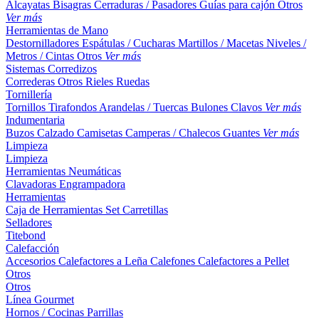
Alcayatas
Bisagras
Cerraduras / Pasadores
Guías para cajón
Otros
Ver más
Herramientas de Mano
Destornilladores
Espátulas / Cucharas
Martillos / Macetas
Niveles /
Metros / Cintas
Otros
Ver más
Sistemas Corredizos
Correderas
Otros
Rieles
Ruedas
Tornillería
Tornillos
Tirafondos
Arandelas / Tuercas
Bulones
Clavos
Ver más
Indumentaria
Buzos
Calzado
Camisetas
Camperas / Chalecos
Guantes
Ver más
Limpieza
Limpieza
Herramientas Neumáticas
Clavadoras
Engrampadora
Herramientas
Caja de Herramientas
Set
Carretillas
Selladores
Titebond
Calefacción
Accesorios
Calefactores a Leña
Calefones
Calefactores a Pellet
Otros
Otros
Línea Gourmet
Hornos / Cocinas
Parrillas