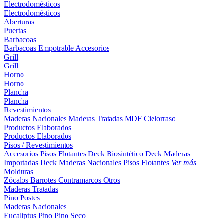
Electrodomésticos
Electrodomésticos
Aberturas
Puertas
Barbacoas
Barbacoas
Empotrable
Accesorios
Grill
Grill
Horno
Horno
Plancha
Plancha
Revestimientos
Maderas Nacionales
Maderas Tratadas
MDF
Cielorraso
Productos Elaborados
Productos Elaborados
Pisos / Revestimientos
Accesorios Pisos Flotantes
Deck Biosintético
Deck Maderas
Importadas
Deck Maderas Nacionales
Pisos Flotantes
Ver más
Molduras
Zócalos
Barrotes
Contramarcos
Otros
Maderas Tratadas
Pino
Postes
Maderas Nacionales
Eucaliptus
Pino
Pino Seco