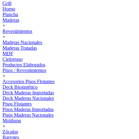
Grill
Horno
Plancha
Maderas
+
Revestimientos
+
Maderas Nacionales
Maderas Tratadas
MDF
Cielorraso
Productos Elaborados
Pisos / Revestimientos
+
Accesorios Pisos Flotantes
Deck Biosintético
Deck Maderas Importadas
Deck Maderas Nacionales
Pisos Flotantes
Pisos Maderas Importadas
Pisos Maderas Nacionales
Molduras
+
Zócalos
Barrotes