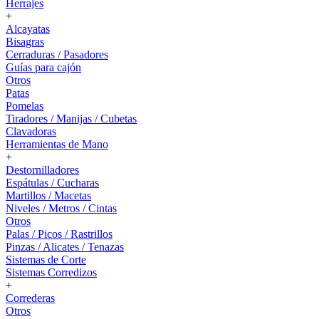
Herrajes
+
Alcayatas
Bisagras
Cerraduras / Pasadores
Guías para cajón
Otros
Patas
Pomelas
Tiradores / Manijas / Cubetas
Clavadoras
Herramientas de Mano
+
Destornilladores
Espátulas / Cucharas
Martillos / Macetas
Niveles / Metros / Cintas
Otros
Palas / Picos / Rastrillos
Pinzas / Alicates / Tenazas
Sistemas de Corte
Sistemas Corredizos
+
Correderas
Otros