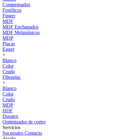
Compensados
Fenólicos
Finger
MDF
MDF Enchapados
MDF Melamínicos
MDP
Placas
Egger
+
Blanco
Color
Crudo
Fibraplac
+
Blanco
Color
Crudo
MDP
HDF
Duratex
Optimizador de cortes
Servicios
Sucursales
Contacto
Ayuda