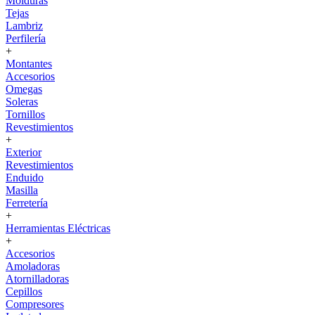
Molduras
Tejas
Lambriz
Perfilería
+
Montantes
Accesorios
Omegas
Soleras
Tornillos
Revestimientos
+
Exterior
Revestimientos
Enduido
Masilla
Ferretería
+
Herramientas Eléctricas
+
Accesorios
Amoladoras
Atornilladoras
Cepillos
Compresores