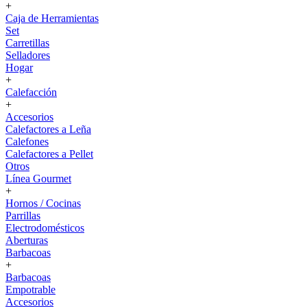
+
Caja de Herramientas
Set
Carretillas
Selladores
Hogar
+
Calefacción
+
Accesorios
Calefactores a Leña
Calefones
Calefactores a Pellet
Otros
Línea Gourmet
+
Hornos / Cocinas
Parrillas
Electrodomésticos
Aberturas
Barbacoas
+
Barbacoas
Empotrable
Accesorios