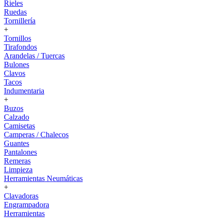
Rieles
Ruedas
Tornillería
+
Tornillos
Tirafondos
Arandelas / Tuercas
Bulones
Clavos
Tacos
Indumentaria
+
Buzos
Calzado
Camisetas
Camperas / Chalecos
Guantes
Pantalones
Remeras
Limpieza
Herramientas Neumáticas
+
Clavadoras
Engrampadora
Herramientas