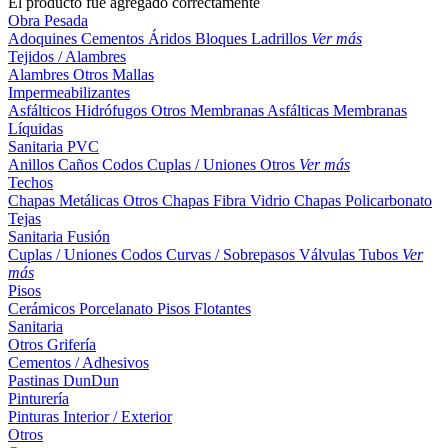
El producto fue agregado correctamente
Obra Pesada
Adoquines
Cementos
Áridos
Bloques
Ladrillos
Ver más
Tejidos / Alambres
Alambres
Otros
Mallas
Impermeabilizantes
Asfálticos
Hidrófugos
Otros
Membranas Asfálticas
Membranas
Líquidas
Sanitaria PVC
Anillos
Caños
Codos
Cuplas / Uniones
Otros
Ver más
Techos
Chapas Metálicas
Otros
Chapas Fibra Vidrio
Chapas Policarbonato
Tejas
Sanitaria Fusión
Cuplas / Uniones
Codos
Curvas / Sobrepasos
Válvulas
Tubos
Ver
más
Pisos
Cerámicos
Porcelanato
Pisos Flotantes
Sanitaria
Otros
Grifería
Cementos / Adhesivos
Pastinas
DunDun
Pinturería
Pinturas Interior / Exterior
Otros