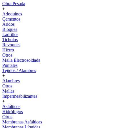
Obra Pesada
+
Adoquines
Cementos
Áridos
Bloques
Ladrillos
Ticholos
Revoques
Hierro
Otros
Malla Electrosoldada
Puntales
Tejidos / Alambres
+
Alambres
Otros
Mallas
Impermeabilizantes
+
Asfálticos
Hidrófugos
Otros
Membranas Asfálticas
Membranas Líquidas