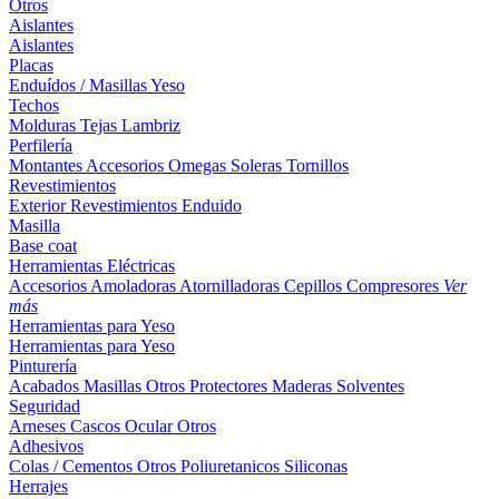
Otros
Aislantes
Aislantes
Placas
Enduídos / Masillas
Yeso
Techos
Molduras
Tejas
Lambriz
Perfilería
Montantes
Accesorios
Omegas
Soleras
Tornillos
Revestimientos
Exterior
Revestimientos
Enduido
Masilla
Base coat
Herramientas Eléctricas
Accesorios
Amoladoras
Atornilladoras
Cepillos
Compresores
Ver
más
Herramientas para Yeso
Herramientas para Yeso
Pinturería
Acabados
Masillas
Otros
Protectores Maderas
Solventes
Seguridad
Arneses
Cascos
Ocular
Otros
Adhesivos
Colas / Cementos
Otros
Poliuretanicos
Siliconas
Herrajes