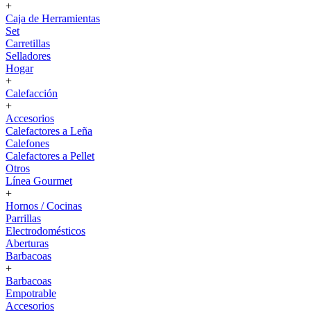
+
Caja de Herramientas
Set
Carretillas
Selladores
Hogar
+
Calefacción
+
Accesorios
Calefactores a Leña
Calefones
Calefactores a Pellet
Otros
Línea Gourmet
+
Hornos / Cocinas
Parrillas
Electrodomésticos
Aberturas
Barbacoas
+
Barbacoas
Empotrable
Accesorios