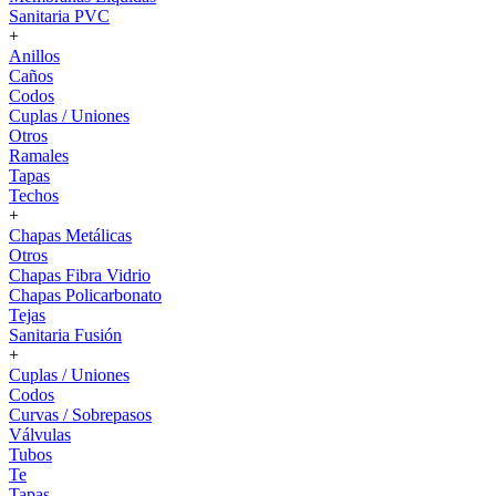
Sanitaria PVC
+
Anillos
Caños
Codos
Cuplas / Uniones
Otros
Ramales
Tapas
Techos
+
Chapas Metálicas
Otros
Chapas Fibra Vidrio
Chapas Policarbonato
Tejas
Sanitaria Fusión
+
Cuplas / Uniones
Codos
Curvas / Sobrepasos
Válvulas
Tubos
Te
Tapas