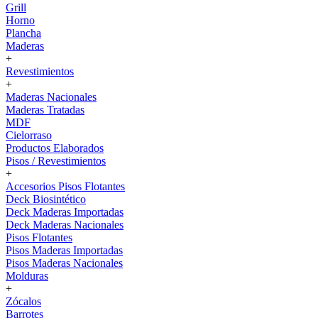
Grill
Horno
Plancha
Maderas
+
Revestimientos
+
Maderas Nacionales
Maderas Tratadas
MDF
Cielorraso
Productos Elaborados
Pisos / Revestimientos
+
Accesorios Pisos Flotantes
Deck Biosintético
Deck Maderas Importadas
Deck Maderas Nacionales
Pisos Flotantes
Pisos Maderas Importadas
Pisos Maderas Nacionales
Molduras
+
Zócalos
Barrotes