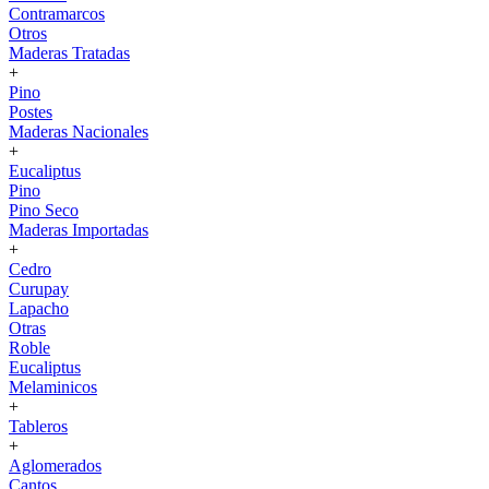
Contramarcos
Otros
Maderas Tratadas
+
Pino
Postes
Maderas Nacionales
+
Eucaliptus
Pino
Pino Seco
Maderas Importadas
+
Cedro
Curupay
Lapacho
Otras
Roble
Eucaliptus
Melaminicos
+
Tableros
+
Aglomerados
Cantos