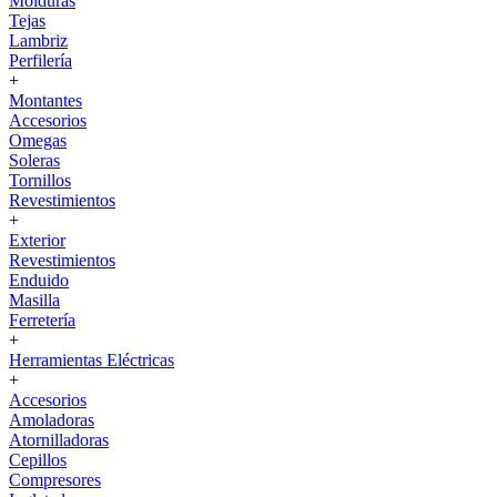
Molduras
Tejas
Lambriz
Perfilería
+
Montantes
Accesorios
Omegas
Soleras
Tornillos
Revestimientos
+
Exterior
Revestimientos
Enduido
Masilla
Ferretería
+
Herramientas Eléctricas
+
Accesorios
Amoladoras
Atornilladoras
Cepillos
Compresores