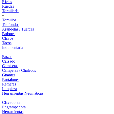
Rieles
Ruedas
Tornillería
+
Tornillos
Tirafondos
Arandelas / Tuercas
Bulones
Clavos
Tacos
Indumentaria
+
Buzos
Calzado
Camisetas
Camperas / Chalecos
Guantes
Pantalones
Remeras
Limpieza
Herramientas Neumáticas
+
Clavadoras
Engrampadora
Herramientas