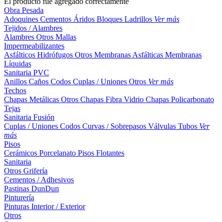
El producto fue agregado correctamente
Obra Pesada
Adoquines
Cementos
Áridos
Bloques
Ladrillos
Ver más
Tejidos / Alambres
Alambres
Otros
Mallas
Impermeabilizantes
Asfálticos
Hidrófugos
Otros
Membranas Asfálticas
Membranas
Líquidas
Sanitaria PVC
Anillos
Caños
Codos
Cuplas / Uniones
Otros
Ver más
Techos
Chapas Metálicas
Otros
Chapas Fibra Vidrio
Chapas Policarbonato
Tejas
Sanitaria Fusión
Cuplas / Uniones
Codos
Curvas / Sobrepasos
Válvulas
Tubos
Ver
más
Pisos
Cerámicos
Porcelanato
Pisos Flotantes
Sanitaria
Otros
Grifería
Cementos / Adhesivos
Pastinas
DunDun
Pinturería
Pinturas Interior / Exterior
Otros