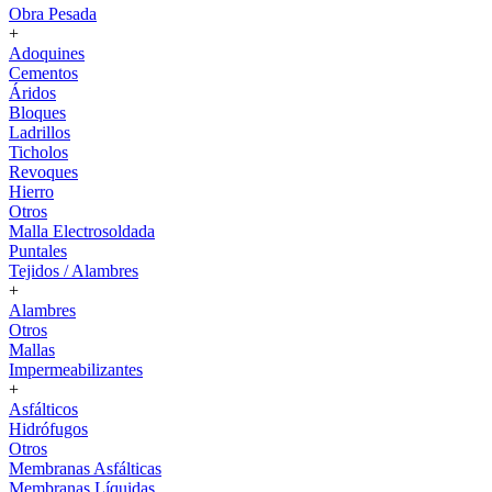
Obra Pesada
+
Adoquines
Cementos
Áridos
Bloques
Ladrillos
Ticholos
Revoques
Hierro
Otros
Malla Electrosoldada
Puntales
Tejidos / Alambres
+
Alambres
Otros
Mallas
Impermeabilizantes
+
Asfálticos
Hidrófugos
Otros
Membranas Asfálticas
Membranas Líquidas