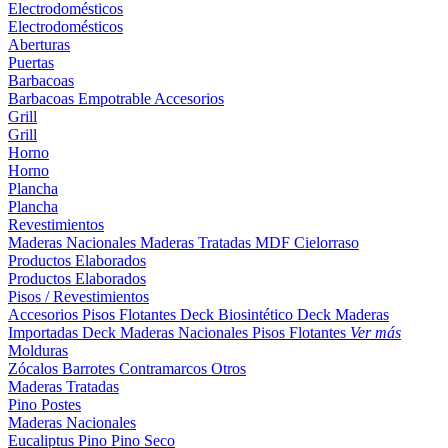
Electrodomésticos
Electrodomésticos
Aberturas
Puertas
Barbacoas
Barbacoas
Empotrable
Accesorios
Grill
Grill
Horno
Horno
Plancha
Plancha
Revestimientos
Maderas Nacionales
Maderas Tratadas
MDF
Cielorraso
Productos Elaborados
Productos Elaborados
Pisos / Revestimientos
Accesorios Pisos Flotantes
Deck Biosintético
Deck Maderas
Importadas
Deck Maderas Nacionales
Pisos Flotantes
Ver más
Molduras
Zócalos
Barrotes
Contramarcos
Otros
Maderas Tratadas
Pino
Postes
Maderas Nacionales
Eucaliptus
Pino
Pino Seco