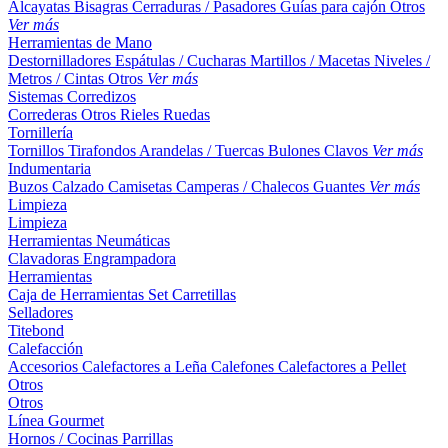
Alcayatas
Bisagras
Cerraduras / Pasadores
Guías para cajón
Otros
Ver más
Herramientas de Mano
Destornilladores
Espátulas / Cucharas
Martillos / Macetas
Niveles /
Metros / Cintas
Otros
Ver más
Sistemas Corredizos
Correderas
Otros
Rieles
Ruedas
Tornillería
Tornillos
Tirafondos
Arandelas / Tuercas
Bulones
Clavos
Ver más
Indumentaria
Buzos
Calzado
Camisetas
Camperas / Chalecos
Guantes
Ver más
Limpieza
Limpieza
Herramientas Neumáticas
Clavadoras
Engrampadora
Herramientas
Caja de Herramientas
Set
Carretillas
Selladores
Titebond
Calefacción
Accesorios
Calefactores a Leña
Calefones
Calefactores a Pellet
Otros
Otros
Línea Gourmet
Hornos / Cocinas
Parrillas