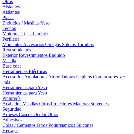
Otros
Aislantes
Aislantes
Placas
Enduídos / Masillas
Yeso
Techos
Molduras
Tejas
Lambriz
Perfilería
Montantes
Accesorios
Omegas
Soleras
Tornillos
Revestimientos
Exterior
Revestimientos
Enduido
Masilla
Base coat
Herramientas Eléctricas
Accesorios
Amoladoras
Atornilladoras
Cepillos
Compresores
Ver
más
Herramientas para Yeso
Herramientas para Yeso
Pinturería
Acabados
Masillas
Otros
Protectores Maderas
Solventes
Seguridad
Arneses
Cascos
Ocular
Otros
Adhesivos
Colas / Cementos
Otros
Poliuretanicos
Siliconas
Herrajes