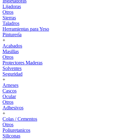
Ingletadoras
Lijadoras
Otros
Sierras
Taladros
Herramientas para Yeso
Pinturería
+
Acabados
Masillas
Otros
Protectores Maderas
Solventes
Seguridad
+
Arneses
Cascos
Ocular
Otros
Adhesivos
+
Colas / Cementos
Otros
Poliuretanicos
Siliconas