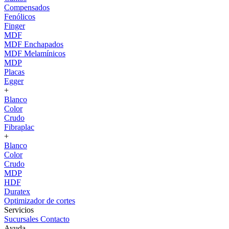
Compensados
Fenólicos
Finger
MDF
MDF Enchapados
MDF Melamínicos
MDP
Placas
Egger
+
Blanco
Color
Crudo
Fibraplac
+
Blanco
Color
Crudo
MDP
HDF
Duratex
Optimizador de cortes
Servicios
Sucursales
Contacto
Ayuda