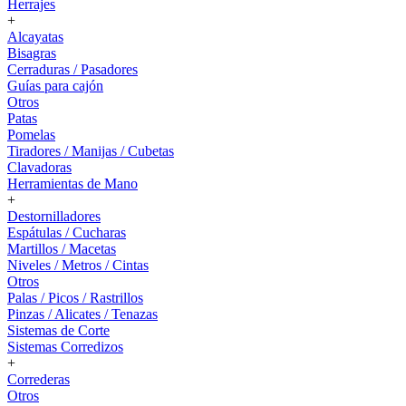
Herrajes
+
Alcayatas
Bisagras
Cerraduras / Pasadores
Guías para cajón
Otros
Patas
Pomelas
Tiradores / Manijas / Cubetas
Clavadoras
Herramientas de Mano
+
Destornilladores
Espátulas / Cucharas
Martillos / Macetas
Niveles / Metros / Cintas
Otros
Palas / Picos / Rastrillos
Pinzas / Alicates / Tenazas
Sistemas de Corte
Sistemas Corredizos
+
Correderas
Otros