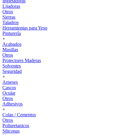
Ingletadoras
Lijadoras
Otros
Sierras
Taladros
Herramientas para Yeso
Pinturería
+
Acabados
Masillas
Otros
Protectores Maderas
Solventes
Seguridad
+
Arneses
Cascos
Ocular
Otros
Adhesivos
+
Colas / Cementos
Otros
Poliuretanicos
Siliconas