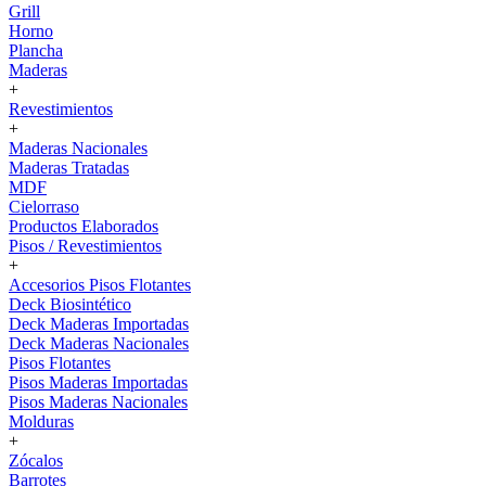
Grill
Horno
Plancha
Maderas
+
Revestimientos
+
Maderas Nacionales
Maderas Tratadas
MDF
Cielorraso
Productos Elaborados
Pisos / Revestimientos
+
Accesorios Pisos Flotantes
Deck Biosintético
Deck Maderas Importadas
Deck Maderas Nacionales
Pisos Flotantes
Pisos Maderas Importadas
Pisos Maderas Nacionales
Molduras
+
Zócalos
Barrotes