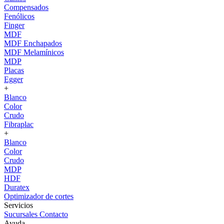
Compensados
Fenólicos
Finger
MDF
MDF Enchapados
MDF Melamínicos
MDP
Placas
Egger
+
Blanco
Color
Crudo
Fibraplac
+
Blanco
Color
Crudo
MDP
HDF
Duratex
Optimizador de cortes
Servicios
Sucursales
Contacto
Ayuda