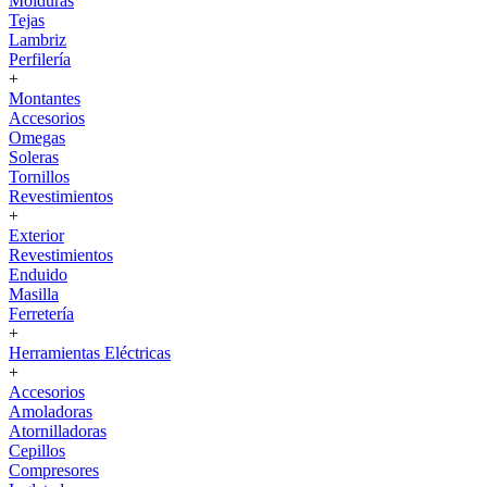
Molduras
Tejas
Lambriz
Perfilería
+
Montantes
Accesorios
Omegas
Soleras
Tornillos
Revestimientos
+
Exterior
Revestimientos
Enduido
Masilla
Ferretería
+
Herramientas Eléctricas
+
Accesorios
Amoladoras
Atornilladoras
Cepillos
Compresores