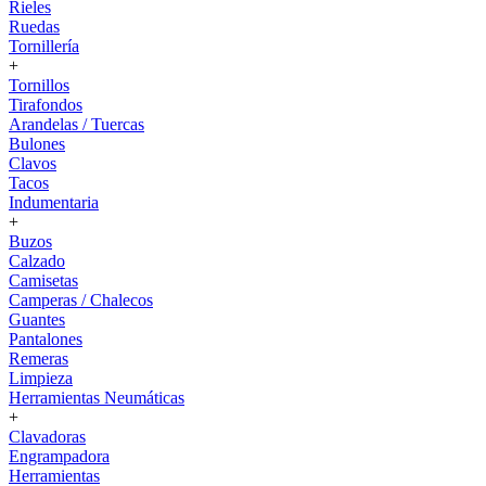
Rieles
Ruedas
Tornillería
+
Tornillos
Tirafondos
Arandelas / Tuercas
Bulones
Clavos
Tacos
Indumentaria
+
Buzos
Calzado
Camisetas
Camperas / Chalecos
Guantes
Pantalones
Remeras
Limpieza
Herramientas Neumáticas
+
Clavadoras
Engrampadora
Herramientas