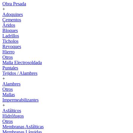
Obra Pesada
+
Adoquines
Cementos
Áridos
Bloques
Ladrillos
Ticholos
Revoques
Hierro
Otros
Malla Electrosoldada
Puntales
Tejidos / Alambres
+
Alambres
Otros
Mallas
Impermeabilizantes
+
Asfálticos
Hidrófugos
Otros
Membranas Asfálticas
Membranas Líquidas