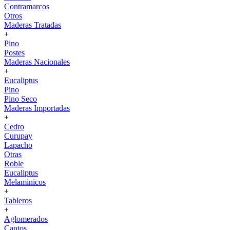
Contramarcos
Otros
Maderas Tratadas
+
Pino
Postes
Maderas Nacionales
+
Eucaliptus
Pino
Pino Seco
Maderas Importadas
+
Cedro
Curupay
Lapacho
Otras
Roble
Eucaliptus
Melaminicos
+
Tableros
+
Aglomerados
Cantos