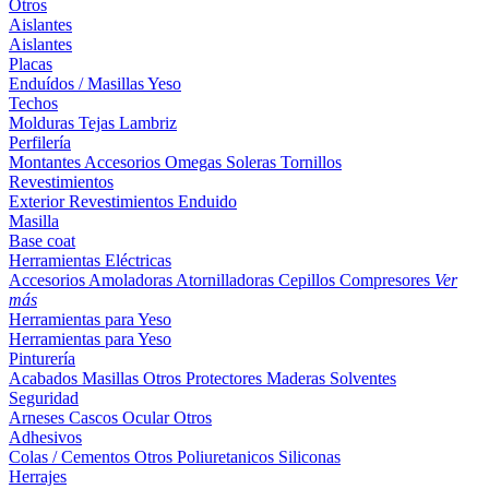
Otros
Aislantes
Aislantes
Placas
Enduídos / Masillas
Yeso
Techos
Molduras
Tejas
Lambriz
Perfilería
Montantes
Accesorios
Omegas
Soleras
Tornillos
Revestimientos
Exterior
Revestimientos
Enduido
Masilla
Base coat
Herramientas Eléctricas
Accesorios
Amoladoras
Atornilladoras
Cepillos
Compresores
Ver
más
Herramientas para Yeso
Herramientas para Yeso
Pinturería
Acabados
Masillas
Otros
Protectores Maderas
Solventes
Seguridad
Arneses
Cascos
Ocular
Otros
Adhesivos
Colas / Cementos
Otros
Poliuretanicos
Siliconas
Herrajes