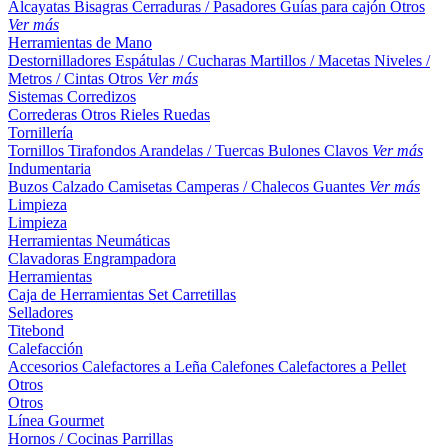
Alcayatas
Bisagras
Cerraduras / Pasadores
Guías para cajón
Otros
Ver más
Herramientas de Mano
Destornilladores
Espátulas / Cucharas
Martillos / Macetas
Niveles /
Metros / Cintas
Otros
Ver más
Sistemas Corredizos
Correderas
Otros
Rieles
Ruedas
Tornillería
Tornillos
Tirafondos
Arandelas / Tuercas
Bulones
Clavos
Ver más
Indumentaria
Buzos
Calzado
Camisetas
Camperas / Chalecos
Guantes
Ver más
Limpieza
Limpieza
Herramientas Neumáticas
Clavadoras
Engrampadora
Herramientas
Caja de Herramientas
Set
Carretillas
Selladores
Titebond
Calefacción
Accesorios
Calefactores a Leña
Calefones
Calefactores a Pellet
Otros
Otros
Línea Gourmet
Hornos / Cocinas
Parrillas