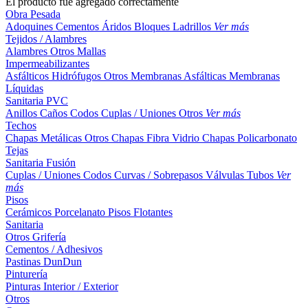
El producto fue agregado correctamente
Obra Pesada
Adoquines
Cementos
Áridos
Bloques
Ladrillos
Ver más
Tejidos / Alambres
Alambres
Otros
Mallas
Impermeabilizantes
Asfálticos
Hidrófugos
Otros
Membranas Asfálticas
Membranas
Líquidas
Sanitaria PVC
Anillos
Caños
Codos
Cuplas / Uniones
Otros
Ver más
Techos
Chapas Metálicas
Otros
Chapas Fibra Vidrio
Chapas Policarbonato
Tejas
Sanitaria Fusión
Cuplas / Uniones
Codos
Curvas / Sobrepasos
Válvulas
Tubos
Ver
más
Pisos
Cerámicos
Porcelanato
Pisos Flotantes
Sanitaria
Otros
Grifería
Cementos / Adhesivos
Pastinas
DunDun
Pinturería
Pinturas Interior / Exterior
Otros