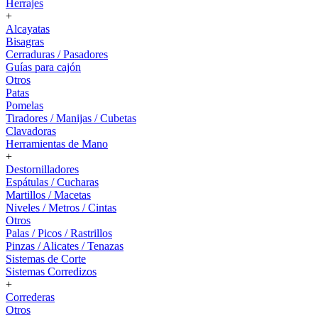
Herrajes
+
Alcayatas
Bisagras
Cerraduras / Pasadores
Guías para cajón
Otros
Patas
Pomelas
Tiradores / Manijas / Cubetas
Clavadoras
Herramientas de Mano
+
Destornilladores
Espátulas / Cucharas
Martillos / Macetas
Niveles / Metros / Cintas
Otros
Palas / Picos / Rastrillos
Pinzas / Alicates / Tenazas
Sistemas de Corte
Sistemas Corredizos
+
Correderas
Otros