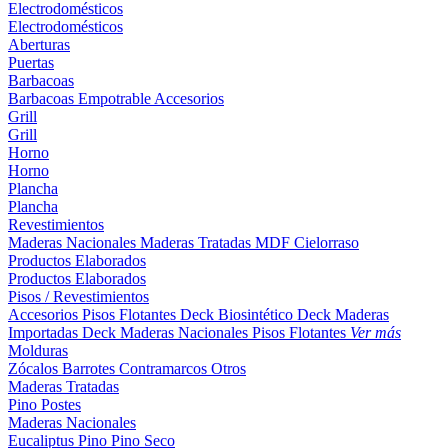
Electrodomésticos
Electrodomésticos
Aberturas
Puertas
Barbacoas
Barbacoas
Empotrable
Accesorios
Grill
Grill
Horno
Horno
Plancha
Plancha
Revestimientos
Maderas Nacionales
Maderas Tratadas
MDF
Cielorraso
Productos Elaborados
Productos Elaborados
Pisos / Revestimientos
Accesorios Pisos Flotantes
Deck Biosintético
Deck Maderas
Importadas
Deck Maderas Nacionales
Pisos Flotantes
Ver más
Molduras
Zócalos
Barrotes
Contramarcos
Otros
Maderas Tratadas
Pino
Postes
Maderas Nacionales
Eucaliptus
Pino
Pino Seco