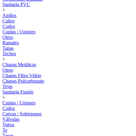
Sanitaria PVC
+
Anillos
Caños
Codos
Cuplas / Uniones
Otros
Ramales
Tapas
Techos
+
Chapas Metálicas
Otros
Chapas Fibra Vidrio
Chapas Policarbonato
Tejas
Sanitaria Fusión
+
Cuplas / Uniones
Codos
Curvas / Sobrepasos
Válvulas
Tubos
Te
Tapas