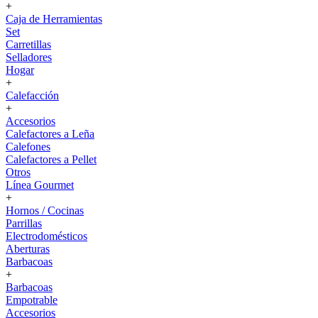
+
Caja de Herramientas
Set
Carretillas
Selladores
Hogar
+
Calefacción
+
Accesorios
Calefactores a Leña
Calefones
Calefactores a Pellet
Otros
Línea Gourmet
+
Hornos / Cocinas
Parrillas
Electrodomésticos
Aberturas
Barbacoas
+
Barbacoas
Empotrable
Accesorios