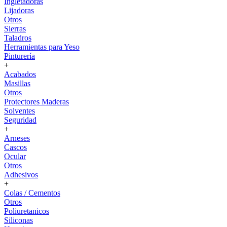
Ingletadoras
Lijadoras
Otros
Sierras
Taladros
Herramientas para Yeso
Pinturería
+
Acabados
Masillas
Otros
Protectores Maderas
Solventes
Seguridad
+
Arneses
Cascos
Ocular
Otros
Adhesivos
+
Colas / Cementos
Otros
Poliuretanicos
Siliconas