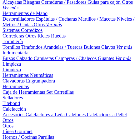
Alcayatas
Bisagras
Cerraduras / Pasadores
Guías para cajón
Otros
Ver más
Herramientas de Mano
Destornilladores
Espátulas / Cucharas
Martillos / Macetas
Niveles /
Metros / Cintas
Otros
Ver más
Sistemas Corredizos
Correderas
Otros
Rieles
Ruedas
Tornillería
Tornillos
Tirafondos
Arandelas / Tuercas
Bulones
Clavos
Ver más
Indumentaria
Buzos
Calzado
Camisetas
Camperas / Chalecos
Guantes
Ver más
Limpieza
Limpieza
Herramientas Neumáticas
Clavadoras
Engrampadora
Herramientas
Caja de Herramientas
Set
Carretillas
Selladores
Titebond
Calefacción
Accesorios
Calefactores a Leña
Calefones
Calefactores a Pellet
Otros
Otros
Línea Gourmet
Hornos / Cocinas
Parrillas