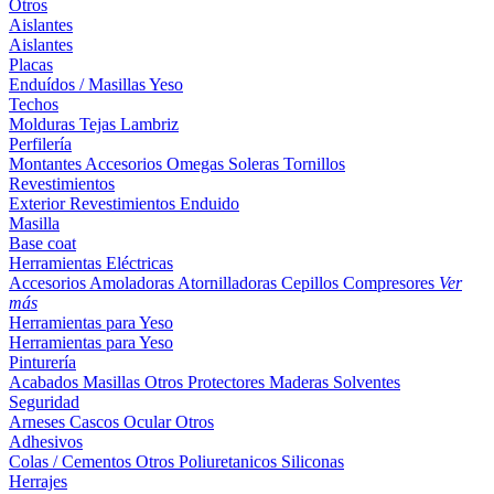
Otros
Aislantes
Aislantes
Placas
Enduídos / Masillas
Yeso
Techos
Molduras
Tejas
Lambriz
Perfilería
Montantes
Accesorios
Omegas
Soleras
Tornillos
Revestimientos
Exterior
Revestimientos
Enduido
Masilla
Base coat
Herramientas Eléctricas
Accesorios
Amoladoras
Atornilladoras
Cepillos
Compresores
Ver
más
Herramientas para Yeso
Herramientas para Yeso
Pinturería
Acabados
Masillas
Otros
Protectores Maderas
Solventes
Seguridad
Arneses
Cascos
Ocular
Otros
Adhesivos
Colas / Cementos
Otros
Poliuretanicos
Siliconas
Herrajes