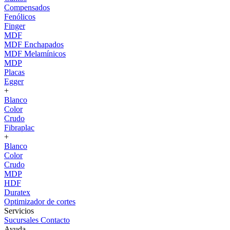
Compensados
Fenólicos
Finger
MDF
MDF Enchapados
MDF Melamínicos
MDP
Placas
Egger
+
Blanco
Color
Crudo
Fibraplac
+
Blanco
Color
Crudo
MDP
HDF
Duratex
Optimizador de cortes
Servicios
Sucursales
Contacto
Ayuda