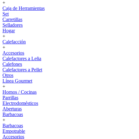
+
Caja de Herramientas
Set
Carretillas
Selladores
Hogar
+
Calefacción
+
Accesorios
Calefactores a Leña
Calefones
Calefactores a Pellet
Otros
Línea Gourmet
+
Hornos / Cocinas
Parrillas
Electrodomésticos
Aberturas
Barbacoas
+
Barbacoas
Empotrable
Accesorios