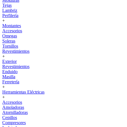
Molduras
Tejas
Lambriz
Perfilería
+
Montantes
Accesorios
Omegas
Soleras
Tornillos
Revestimientos
+
Exterior
Revestimientos
Enduido
Masilla
Ferretería
+
Herramientas Eléctricas
+
Accesorios
Amoladoras
Atornilladoras
Cepillos
Compresores