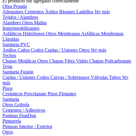
El producto fue agregado correctamente
Obra Pesada
Adoquines
Cementos
Áridos
Bloques
Ladrillos
Ver más
Tejidos / Alambres
Alambres
Otros
Mallas
Impermeabilizantes
Asfálticos
Hidrófugos
Otros
Membranas Asfálticas
Membranas
Líquidas
Sanitaria PVC
Anillos
Caños
Codos
Cuplas / Uniones
Otros
Ver más
Techos
Chapas Metálicas
Otros
Chapas Fibra Vidrio
Chapas Policarbonato
Tejas
Sanitaria Fusión
Cuplas / Uniones
Codos
Curvas / Sobrepasos
Válvulas
Tubos
Ver
más
Pisos
Cerámicos
Porcelanato
Pisos Flotantes
Sanitaria
Otros
Grifería
Cementos / Adhesivos
Pastinas
DunDun
Pinturería
Pinturas Interior / Exterior
Otros