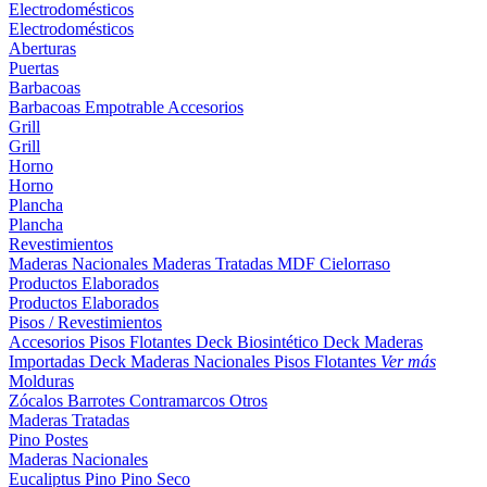
Electrodomésticos
Electrodomésticos
Aberturas
Puertas
Barbacoas
Barbacoas
Empotrable
Accesorios
Grill
Grill
Horno
Horno
Plancha
Plancha
Revestimientos
Maderas Nacionales
Maderas Tratadas
MDF
Cielorraso
Productos Elaborados
Productos Elaborados
Pisos / Revestimientos
Accesorios Pisos Flotantes
Deck Biosintético
Deck Maderas
Importadas
Deck Maderas Nacionales
Pisos Flotantes
Ver más
Molduras
Zócalos
Barrotes
Contramarcos
Otros
Maderas Tratadas
Pino
Postes
Maderas Nacionales
Eucaliptus
Pino
Pino Seco