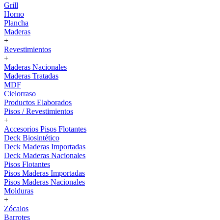
Grill
Horno
Plancha
Maderas
+
Revestimientos
+
Maderas Nacionales
Maderas Tratadas
MDF
Cielorraso
Productos Elaborados
Pisos / Revestimientos
+
Accesorios Pisos Flotantes
Deck Biosintético
Deck Maderas Importadas
Deck Maderas Nacionales
Pisos Flotantes
Pisos Maderas Importadas
Pisos Maderas Nacionales
Molduras
+
Zócalos
Barrotes