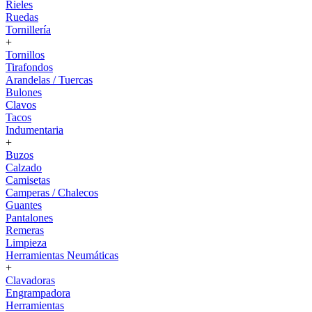
Rieles
Ruedas
Tornillería
+
Tornillos
Tirafondos
Arandelas / Tuercas
Bulones
Clavos
Tacos
Indumentaria
+
Buzos
Calzado
Camisetas
Camperas / Chalecos
Guantes
Pantalones
Remeras
Limpieza
Herramientas Neumáticas
+
Clavadoras
Engrampadora
Herramientas