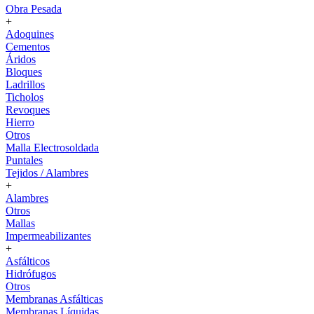
Obra Pesada
+
Adoquines
Cementos
Áridos
Bloques
Ladrillos
Ticholos
Revoques
Hierro
Otros
Malla Electrosoldada
Puntales
Tejidos / Alambres
+
Alambres
Otros
Mallas
Impermeabilizantes
+
Asfálticos
Hidrófugos
Otros
Membranas Asfálticas
Membranas Líquidas