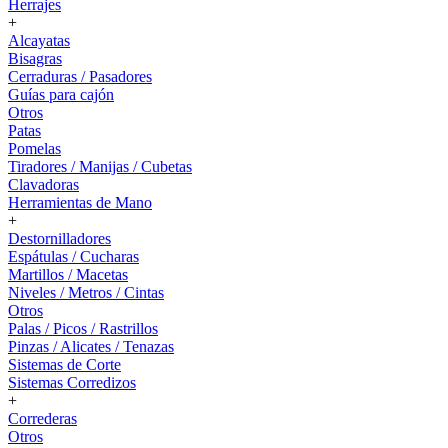
Herrajes
+
Alcayatas
Bisagras
Cerraduras / Pasadores
Guías para cajón
Otros
Patas
Pomelas
Tiradores / Manijas / Cubetas
Clavadoras
Herramientas de Mano
+
Destornilladores
Espátulas / Cucharas
Martillos / Macetas
Niveles / Metros / Cintas
Otros
Palas / Picos / Rastrillos
Pinzas / Alicates / Tenazas
Sistemas de Corte
Sistemas Corredizos
+
Correderas
Otros