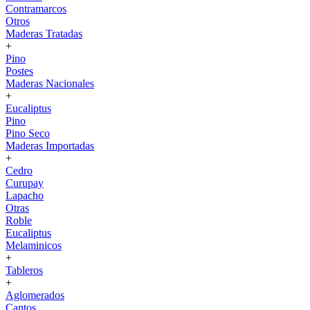
Contramarcos
Otros
Maderas Tratadas
+
Pino
Postes
Maderas Nacionales
+
Eucaliptus
Pino
Pino Seco
Maderas Importadas
+
Cedro
Curupay
Lapacho
Otras
Roble
Eucaliptus
Melaminicos
+
Tableros
+
Aglomerados
Cantos