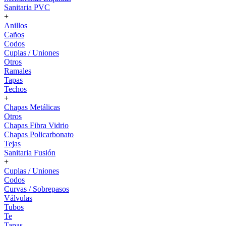
Sanitaria PVC
+
Anillos
Caños
Codos
Cuplas / Uniones
Otros
Ramales
Tapas
Techos
+
Chapas Metálicas
Otros
Chapas Fibra Vidrio
Chapas Policarbonato
Tejas
Sanitaria Fusión
+
Cuplas / Uniones
Codos
Curvas / Sobrepasos
Válvulas
Tubos
Te
Tapas