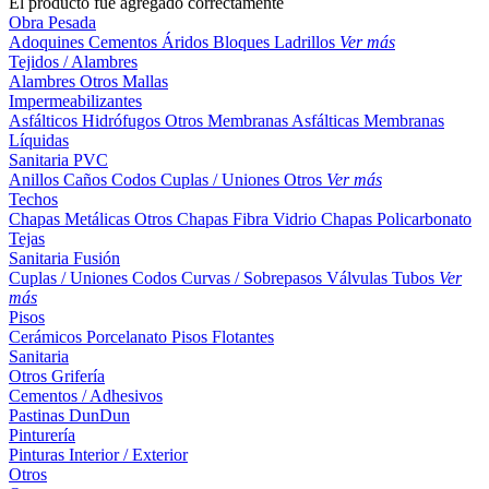
El producto fue agregado correctamente
Obra Pesada
Adoquines
Cementos
Áridos
Bloques
Ladrillos
Ver más
Tejidos / Alambres
Alambres
Otros
Mallas
Impermeabilizantes
Asfálticos
Hidrófugos
Otros
Membranas Asfálticas
Membranas
Líquidas
Sanitaria PVC
Anillos
Caños
Codos
Cuplas / Uniones
Otros
Ver más
Techos
Chapas Metálicas
Otros
Chapas Fibra Vidrio
Chapas Policarbonato
Tejas
Sanitaria Fusión
Cuplas / Uniones
Codos
Curvas / Sobrepasos
Válvulas
Tubos
Ver
más
Pisos
Cerámicos
Porcelanato
Pisos Flotantes
Sanitaria
Otros
Grifería
Cementos / Adhesivos
Pastinas
DunDun
Pinturería
Pinturas Interior / Exterior
Otros