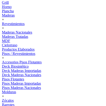
Grill
Horno
Plancha
Maderas
+
Revestimientos
+
Maderas Nacionales
Maderas Tratadas
MDF
Cielorraso
Productos Elaborados
Pisos / Revestimientos
+
Accesorios Pisos Flotantes
Deck Biosintético
Deck Maderas Importadas
Deck Maderas Nacionales
Pisos Flotantes
Pisos Maderas Importadas
Pisos Maderas Nacionales
Molduras
+
Zócalos
Barrotes