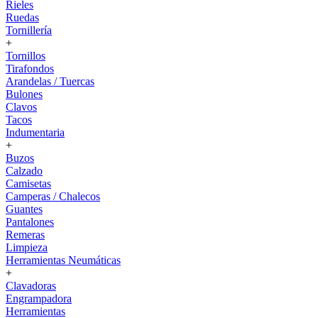
Rieles
Ruedas
Tornillería
+
Tornillos
Tirafondos
Arandelas / Tuercas
Bulones
Clavos
Tacos
Indumentaria
+
Buzos
Calzado
Camisetas
Camperas / Chalecos
Guantes
Pantalones
Remeras
Limpieza
Herramientas Neumáticas
+
Clavadoras
Engrampadora
Herramientas