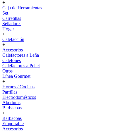
+
Caja de Herramientas
Set
Carretillas
Selladores
Hogar
+
Calefacción
+
Accesorios
Calefactores a Leña
Calefones
Calefactores a Pellet
Otros
Línea Gourmet
+
Hornos / Cocinas
Parrillas
Electrodomésticos
Aberturas
Barbacoas
+
Barbacoas
Empotrable
Accesorios