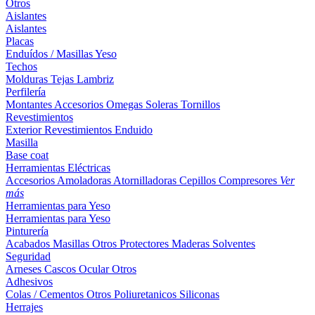
Otros
Aislantes
Aislantes
Placas
Enduídos / Masillas
Yeso
Techos
Molduras
Tejas
Lambriz
Perfilería
Montantes
Accesorios
Omegas
Soleras
Tornillos
Revestimientos
Exterior
Revestimientos
Enduido
Masilla
Base coat
Herramientas Eléctricas
Accesorios
Amoladoras
Atornilladoras
Cepillos
Compresores
Ver
más
Herramientas para Yeso
Herramientas para Yeso
Pinturería
Acabados
Masillas
Otros
Protectores Maderas
Solventes
Seguridad
Arneses
Cascos
Ocular
Otros
Adhesivos
Colas / Cementos
Otros
Poliuretanicos
Siliconas
Herrajes