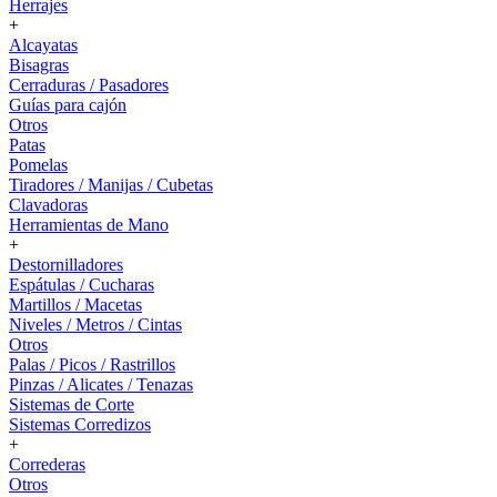
Herrajes
+
Alcayatas
Bisagras
Cerraduras / Pasadores
Guías para cajón
Otros
Patas
Pomelas
Tiradores / Manijas / Cubetas
Clavadoras
Herramientas de Mano
+
Destornilladores
Espátulas / Cucharas
Martillos / Macetas
Niveles / Metros / Cintas
Otros
Palas / Picos / Rastrillos
Pinzas / Alicates / Tenazas
Sistemas de Corte
Sistemas Corredizos
+
Correderas
Otros