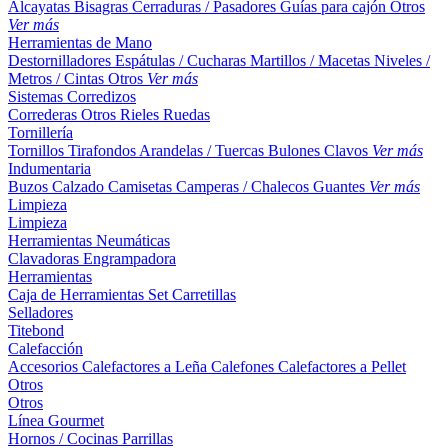
Alcayatas
Bisagras
Cerraduras / Pasadores
Guías para cajón
Otros
Ver más
Herramientas de Mano
Destornilladores
Espátulas / Cucharas
Martillos / Macetas
Niveles /
Metros / Cintas
Otros
Ver más
Sistemas Corredizos
Correderas
Otros
Rieles
Ruedas
Tornillería
Tornillos
Tirafondos
Arandelas / Tuercas
Bulones
Clavos
Ver más
Indumentaria
Buzos
Calzado
Camisetas
Camperas / Chalecos
Guantes
Ver más
Limpieza
Limpieza
Herramientas Neumáticas
Clavadoras
Engrampadora
Herramientas
Caja de Herramientas
Set
Carretillas
Selladores
Titebond
Calefacción
Accesorios
Calefactores a Leña
Calefones
Calefactores a Pellet
Otros
Otros
Línea Gourmet
Hornos / Cocinas
Parrillas