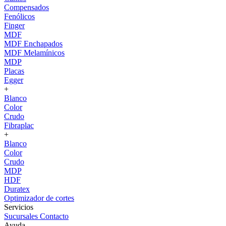
Compensados
Fenólicos
Finger
MDF
MDF Enchapados
MDF Melamínicos
MDP
Placas
Egger
+
Blanco
Color
Crudo
Fibraplac
+
Blanco
Color
Crudo
MDP
HDF
Duratex
Optimizador de cortes
Servicios
Sucursales
Contacto
Ayuda