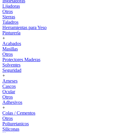
Ingletadoras
Lijadoras
Otros
Sierras
Taladros
Herramientas para Yeso
Pinturería
+
Acabados
Masillas
Otros
Protectores Maderas
Solventes
Seguridad
+
Arneses
Cascos
Ocular
Otros
Adhesivos
+
Colas / Cementos
Otros
Poliuretanicos
Siliconas