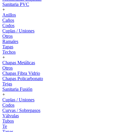
Sanitaria PVC
+
Anillos
Caños
Codos
Cuplas / Uniones
Otros
Ramales
Tapas
Techos
+
Chapas Metálicas
Otros
Chapas Fibra Vidrio
Chapas Policarbonato
Tejas
Sanitaria Fusión
+
Cuplas / Uniones
Codos
Curvas / Sobrepasos
Válvulas
Tubos
Te
Tapas