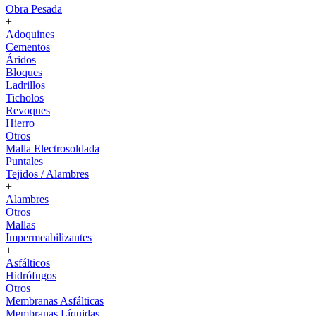
Obra Pesada
+
Adoquines
Cementos
Áridos
Bloques
Ladrillos
Ticholos
Revoques
Hierro
Otros
Malla Electrosoldada
Puntales
Tejidos / Alambres
+
Alambres
Otros
Mallas
Impermeabilizantes
+
Asfálticos
Hidrófugos
Otros
Membranas Asfálticas
Membranas Líquidas