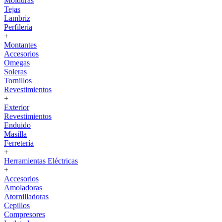
Molduras
Tejas
Lambriz
Perfilería
+
Montantes
Accesorios
Omegas
Soleras
Tornillos
Revestimientos
+
Exterior
Revestimientos
Enduido
Masilla
Ferretería
+
Herramientas Eléctricas
+
Accesorios
Amoladoras
Atornilladoras
Cepillos
Compresores