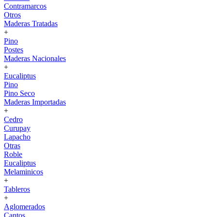
Contramarcos
Otros
Maderas Tratadas
+
Pino
Postes
Maderas Nacionales
+
Eucaliptus
Pino
Pino Seco
Maderas Importadas
+
Cedro
Curupay
Lapacho
Otras
Roble
Eucaliptus
Melaminicos
+
Tableros
+
Aglomerados
Cantos