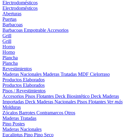
Electrodomésticos
Electrodomésticos
Aberturas
Puertas
Barbacoas
Barbacoas
Empotrable
Accesorios
Grill
Grill
Horno
Horno
Plancha
Plancha
Revestimientos
Maderas Nacionales
Maderas Tratadas
MDF
Cielorraso
Productos Elaborados
Productos Elaborados
Pisos / Revestimientos
Accesorios Pisos Flotantes
Deck Biosintético
Deck Maderas
Importadas
Deck Maderas Nacionales
Pisos Flotantes
Ver más
Molduras
Zócalos
Barrotes
Contramarcos
Otros
Maderas Tratadas
Pino
Postes
Maderas Nacionales
Eucaliptus
Pino
Pino Seco