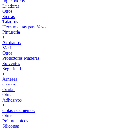
Ingletadoras
Lijadoras
Otros
Sierras
Taladros
Herramientas para Yeso
Pinturería
+
Acabados
Masillas
Otros
Protectores Maderas
Solventes
Seguridad
+
Arneses
Cascos
Ocular
Otros
Adhesivos
+
Colas / Cementos
Otros
Poliuretanicos
Siliconas