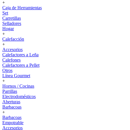
+
Caja de Herramientas
Set
Carretillas
Selladores
Hogar
+
Calefacción
+
Accesorios
Calefactores a Leña
Calefones
Calefactores a Pellet
Otros
Línea Gourmet
+
Hornos / Cocinas
Parrillas
Electrodomésticos
Aberturas
Barbacoas
+
Barbacoas
Empotrable
Accesorios