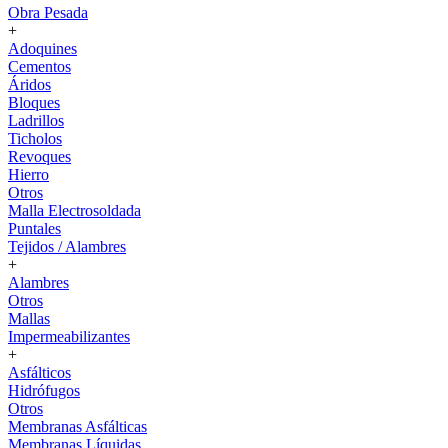
Obra Pesada
+
Adoquines
Cementos
Áridos
Bloques
Ladrillos
Ticholos
Revoques
Hierro
Otros
Malla Electrosoldada
Puntales
Tejidos / Alambres
+
Alambres
Otros
Mallas
Impermeabilizantes
+
Asfálticos
Hidrófugos
Otros
Membranas Asfálticas
Membranas Líquidas