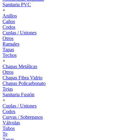
Sanitaria PVC
+
Anillos
Caños
Codos
Cuplas / Uniones
Otros
Ramales
Tapas
Techos
+
Chapas Metálicas
Otros
Chapas Fibra Vidrio
Chapas Policarbonato
Tejas
Sanitaria Fusión
+
Cuplas / Uniones
Codos
Curvas / Sobrepasos
Válvulas
Tubos
Te
Tapas