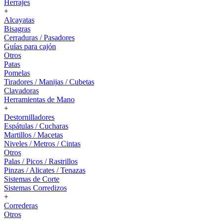
Herrajes
+
Alcayatas
Bisagras
Cerraduras / Pasadores
Guías para cajón
Otros
Patas
Pomelas
Tiradores / Manijas / Cubetas
Clavadoras
Herramientas de Mano
+
Destornilladores
Espátulas / Cucharas
Martillos / Macetas
Niveles / Metros / Cintas
Otros
Palas / Picos / Rastrillos
Pinzas / Alicates / Tenazas
Sistemas de Corte
Sistemas Corredizos
+
Correderas
Otros