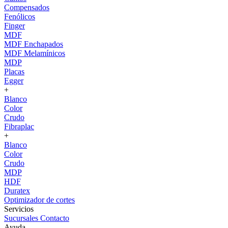
Compensados
Fenólicos
Finger
MDF
MDF Enchapados
MDF Melamínicos
MDP
Placas
Egger
+
Blanco
Color
Crudo
Fibraplac
+
Blanco
Color
Crudo
MDP
HDF
Duratex
Optimizador de cortes
Servicios
Sucursales
Contacto
Ayuda