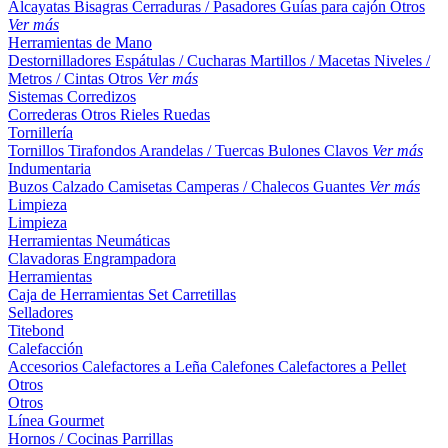
Alcayatas
Bisagras
Cerraduras / Pasadores
Guías para cajón
Otros
Ver más
Herramientas de Mano
Destornilladores
Espátulas / Cucharas
Martillos / Macetas
Niveles /
Metros / Cintas
Otros
Ver más
Sistemas Corredizos
Correderas
Otros
Rieles
Ruedas
Tornillería
Tornillos
Tirafondos
Arandelas / Tuercas
Bulones
Clavos
Ver más
Indumentaria
Buzos
Calzado
Camisetas
Camperas / Chalecos
Guantes
Ver más
Limpieza
Limpieza
Herramientas Neumáticas
Clavadoras
Engrampadora
Herramientas
Caja de Herramientas
Set
Carretillas
Selladores
Titebond
Calefacción
Accesorios
Calefactores a Leña
Calefones
Calefactores a Pellet
Otros
Otros
Línea Gourmet
Hornos / Cocinas
Parrillas