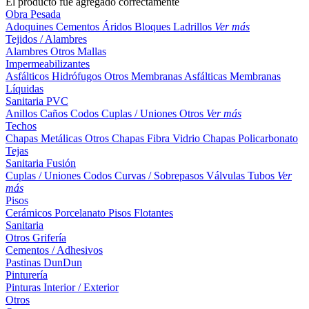
El producto fue agregado correctamente
Obra Pesada
Adoquines
Cementos
Áridos
Bloques
Ladrillos
Ver más
Tejidos / Alambres
Alambres
Otros
Mallas
Impermeabilizantes
Asfálticos
Hidrófugos
Otros
Membranas Asfálticas
Membranas
Líquidas
Sanitaria PVC
Anillos
Caños
Codos
Cuplas / Uniones
Otros
Ver más
Techos
Chapas Metálicas
Otros
Chapas Fibra Vidrio
Chapas Policarbonato
Tejas
Sanitaria Fusión
Cuplas / Uniones
Codos
Curvas / Sobrepasos
Válvulas
Tubos
Ver
más
Pisos
Cerámicos
Porcelanato
Pisos Flotantes
Sanitaria
Otros
Grifería
Cementos / Adhesivos
Pastinas
DunDun
Pinturería
Pinturas Interior / Exterior
Otros