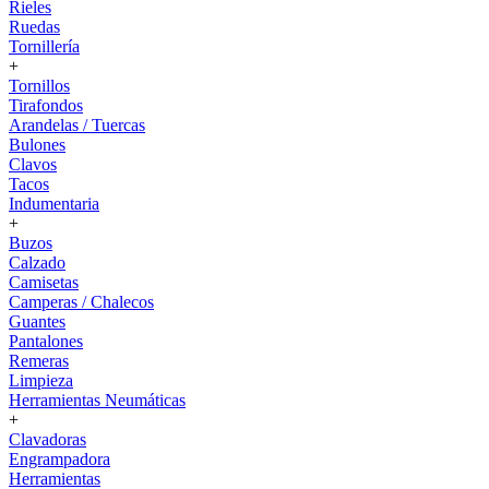
Rieles
Ruedas
Tornillería
+
Tornillos
Tirafondos
Arandelas / Tuercas
Bulones
Clavos
Tacos
Indumentaria
+
Buzos
Calzado
Camisetas
Camperas / Chalecos
Guantes
Pantalones
Remeras
Limpieza
Herramientas Neumáticas
+
Clavadoras
Engrampadora
Herramientas