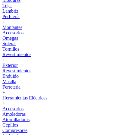
Molduras
Tejas
Lambriz
Perfilería
+
Montantes
Accesorios
Omegas
Soleras
Tornillos
Revestimientos
+
Exterior
Revestimientos
Enduido
Masilla
Ferretería
+
Herramientas Eléctricas
+
Accesorios
Amoladoras
Atornilladoras
Cepillos
Compresores