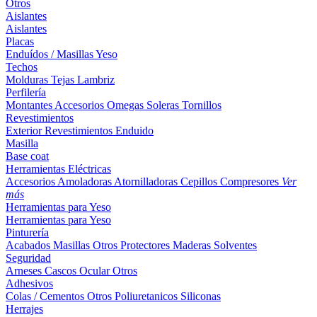
Otros
Aislantes
Aislantes
Placas
Enduídos / Masillas
Yeso
Techos
Molduras
Tejas
Lambriz
Perfilería
Montantes
Accesorios
Omegas
Soleras
Tornillos
Revestimientos
Exterior
Revestimientos
Enduido
Masilla
Base coat
Herramientas Eléctricas
Accesorios
Amoladoras
Atornilladoras
Cepillos
Compresores
Ver
más
Herramientas para Yeso
Herramientas para Yeso
Pinturería
Acabados
Masillas
Otros
Protectores Maderas
Solventes
Seguridad
Arneses
Cascos
Ocular
Otros
Adhesivos
Colas / Cementos
Otros
Poliuretanicos
Siliconas
Herrajes