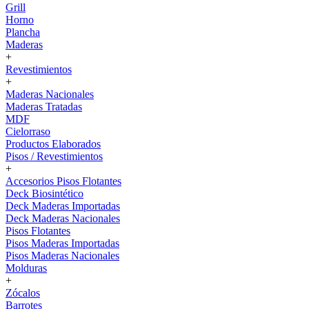
Grill
Horno
Plancha
Maderas
+
Revestimientos
+
Maderas Nacionales
Maderas Tratadas
MDF
Cielorraso
Productos Elaborados
Pisos / Revestimientos
+
Accesorios Pisos Flotantes
Deck Biosintético
Deck Maderas Importadas
Deck Maderas Nacionales
Pisos Flotantes
Pisos Maderas Importadas
Pisos Maderas Nacionales
Molduras
+
Zócalos
Barrotes