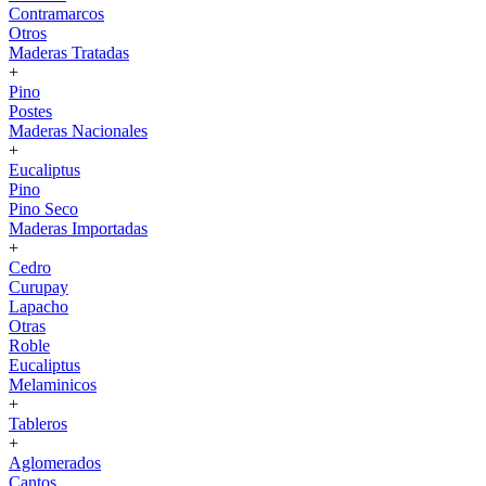
Contramarcos
Otros
Maderas Tratadas
+
Pino
Postes
Maderas Nacionales
+
Eucaliptus
Pino
Pino Seco
Maderas Importadas
+
Cedro
Curupay
Lapacho
Otras
Roble
Eucaliptus
Melaminicos
+
Tableros
+
Aglomerados
Cantos