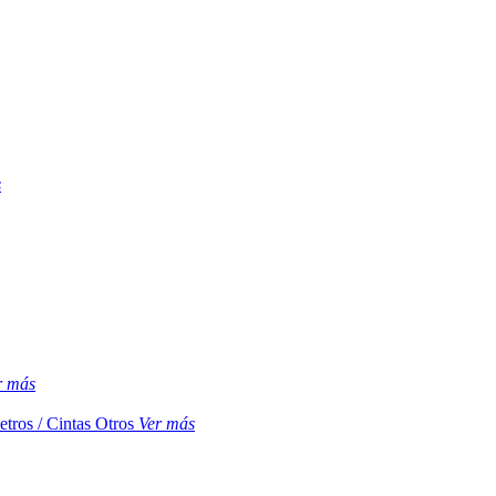
s
r más
etros / Cintas
Otros
Ver más