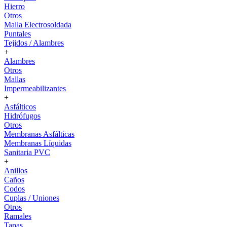
Hierro
Otros
Malla Electrosoldada
Puntales
Tejidos / Alambres
+
Alambres
Otros
Mallas
Impermeabilizantes
+
Asfálticos
Hidrófugos
Otros
Membranas Asfálticas
Membranas Líquidas
Sanitaria PVC
+
Anillos
Caños
Codos
Cuplas / Uniones
Otros
Ramales
Tapas