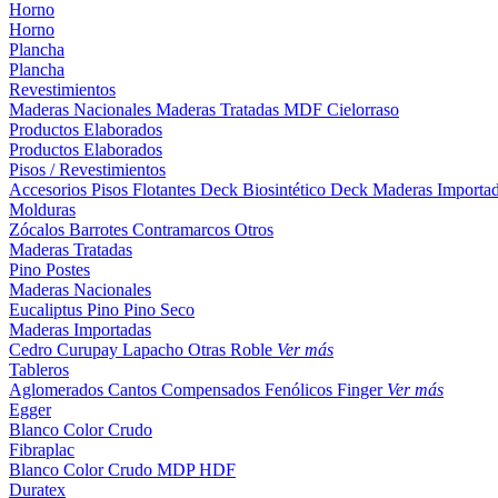
Horno
Horno
Plancha
Plancha
Revestimientos
Maderas Nacionales
Maderas Tratadas
MDF
Cielorraso
Productos Elaborados
Productos Elaborados
Pisos / Revestimientos
Accesorios Pisos Flotantes
Deck Biosintético
Deck Maderas Importa
Molduras
Zócalos
Barrotes
Contramarcos
Otros
Maderas Tratadas
Pino
Postes
Maderas Nacionales
Eucaliptus
Pino
Pino Seco
Maderas Importadas
Cedro
Curupay
Lapacho
Otras
Roble
Ver más
Tableros
Aglomerados
Cantos
Compensados
Fenólicos
Finger
Ver más
Egger
Blanco
Color
Crudo
Fibraplac
Blanco
Color
Crudo
MDP
HDF
Duratex