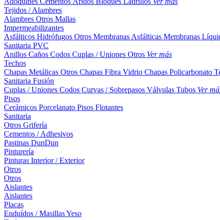
Adoquines
Cementos
Áridos
Bloques
Ladrillos
Ver más
Tejidos / Alambres
Alambres
Otros
Mallas
Impermeabilizantes
Asfálticos
Hidrófugos
Otros
Membranas Asfálticas
Membranas Líqui
Sanitaria PVC
Anillos
Caños
Codos
Cuplas / Uniones
Otros
Ver más
Techos
Chapas Metálicas
Otros
Chapas Fibra Vidrio
Chapas Policarbonato
T
Sanitaria Fusión
Cuplas / Uniones
Codos
Curvas / Sobrepasos
Válvulas
Tubos
Ver má
Pisos
Cerámicos
Porcelanato
Pisos Flotantes
Sanitaria
Otros
Grifería
Cementos / Adhesivos
Pastinas
DunDun
Pinturería
Pinturas Interior / Exterior
Otros
Otros
Aislantes
Aislantes
Placas
Enduídos / Masillas
Yeso