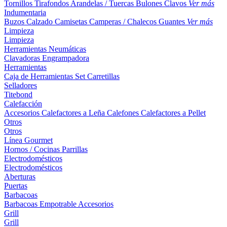
Tornillos
Tirafondos
Arandelas / Tuercas
Bulones
Clavos
Ver más
Indumentaria
Buzos
Calzado
Camisetas
Camperas / Chalecos
Guantes
Ver más
Limpieza
Limpieza
Herramientas Neumáticas
Clavadoras
Engrampadora
Herramientas
Caja de Herramientas
Set
Carretillas
Selladores
Titebond
Calefacción
Accesorios
Calefactores a Leña
Calefones
Calefactores a Pellet
Otros
Otros
Línea Gourmet
Hornos / Cocinas
Parrillas
Electrodomésticos
Electrodomésticos
Aberturas
Puertas
Barbacoas
Barbacoas
Empotrable
Accesorios
Grill
Grill