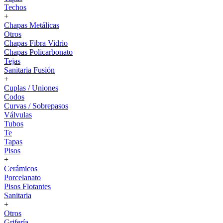
Techos
+
Chapas Metálicas
Otros
Chapas Fibra Vidrio
Chapas Policarbonato
Tejas
Sanitaria Fusión
+
Cuplas / Uniones
Codos
Curvas / Sobrepasos
Válvulas
Tubos
Te
Tapas
Pisos
+
Cerámicos
Porcelanato
Pisos Flotantes
Sanitaria
+
Otros
Grifería