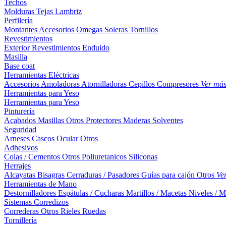
Techos
Molduras
Tejas
Lambriz
Perfilería
Montantes
Accesorios
Omegas
Soleras
Tornillos
Revestimientos
Exterior
Revestimientos
Enduido
Masilla
Base coat
Herramientas Eléctricas
Accesorios
Amoladoras
Atornilladoras
Cepillos
Compresores
Ver má
Herramientas para Yeso
Herramientas para Yeso
Pinturería
Acabados
Masillas
Otros
Protectores Maderas
Solventes
Seguridad
Arneses
Cascos
Ocular
Otros
Adhesivos
Colas / Cementos
Otros
Poliuretanicos
Siliconas
Herrajes
Alcayatas
Bisagras
Cerraduras / Pasadores
Guías para cajón
Otros
Ve
Herramientas de Mano
Destornilladores
Espátulas / Cucharas
Martillos / Macetas
Niveles / M
Sistemas Corredizos
Correderas
Otros
Rieles
Ruedas
Tornillería