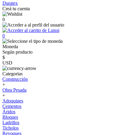
Duratex
Creá tu cuenta
0
0
Moneda
Según producto
$
USD
Categorias
Construcción
+
Obra Pesada
+
Adoquines
Cementos
Áridos
Bloques
Ladrillos
Ticholos
Revoques