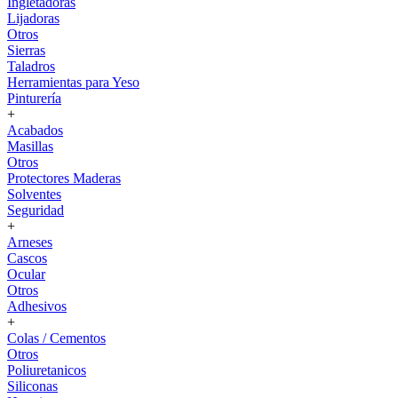
Ingletadoras
Lijadoras
Otros
Sierras
Taladros
Herramientas para Yeso
Pinturería
+
Acabados
Masillas
Otros
Protectores Maderas
Solventes
Seguridad
+
Arneses
Cascos
Ocular
Otros
Adhesivos
+
Colas / Cementos
Otros
Poliuretanicos
Siliconas