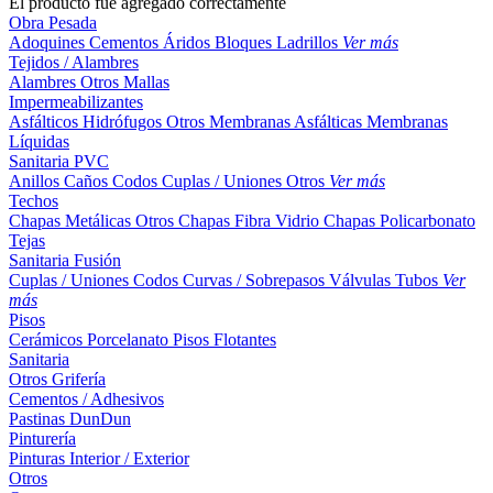
El producto fue agregado correctamente
Obra Pesada
Adoquines
Cementos
Áridos
Bloques
Ladrillos
Ver más
Tejidos / Alambres
Alambres
Otros
Mallas
Impermeabilizantes
Asfálticos
Hidrófugos
Otros
Membranas Asfálticas
Membranas
Líquidas
Sanitaria PVC
Anillos
Caños
Codos
Cuplas / Uniones
Otros
Ver más
Techos
Chapas Metálicas
Otros
Chapas Fibra Vidrio
Chapas Policarbonato
Tejas
Sanitaria Fusión
Cuplas / Uniones
Codos
Curvas / Sobrepasos
Válvulas
Tubos
Ver
más
Pisos
Cerámicos
Porcelanato
Pisos Flotantes
Sanitaria
Otros
Grifería
Cementos / Adhesivos
Pastinas
DunDun
Pinturería
Pinturas Interior / Exterior
Otros