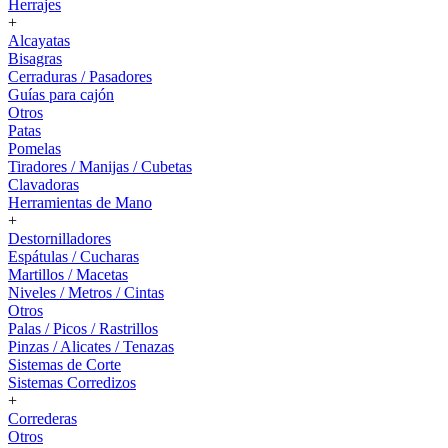
Herrajes
+
Alcayatas
Bisagras
Cerraduras / Pasadores
Guías para cajón
Otros
Patas
Pomelas
Tiradores / Manijas / Cubetas
Clavadoras
Herramientas de Mano
+
Destornilladores
Espátulas / Cucharas
Martillos / Macetas
Niveles / Metros / Cintas
Otros
Palas / Picos / Rastrillos
Pinzas / Alicates / Tenazas
Sistemas de Corte
Sistemas Corredizos
+
Correderas
Otros