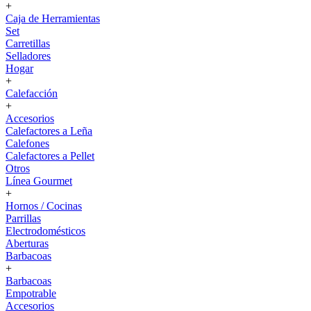
+
Caja de Herramientas
Set
Carretillas
Selladores
Hogar
+
Calefacción
+
Accesorios
Calefactores a Leña
Calefones
Calefactores a Pellet
Otros
Línea Gourmet
+
Hornos / Cocinas
Parrillas
Electrodomésticos
Aberturas
Barbacoas
+
Barbacoas
Empotrable
Accesorios