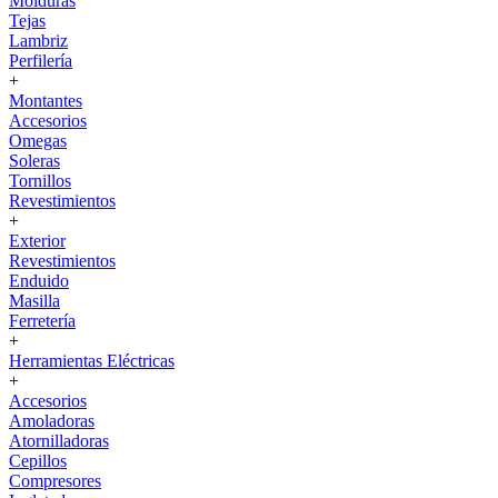
Molduras
Tejas
Lambriz
Perfilería
+
Montantes
Accesorios
Omegas
Soleras
Tornillos
Revestimientos
+
Exterior
Revestimientos
Enduido
Masilla
Ferretería
+
Herramientas Eléctricas
+
Accesorios
Amoladoras
Atornilladoras
Cepillos
Compresores