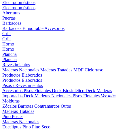
Electrodomésticos
Electrodomésticos
Aberturas
Puertas
Barbacoas
Barbacoas
Empotrable
Accesorios
Grill
Grill
Horno
Horno
Plancha
Plancha
Revestimientos
Maderas Nacionales
Maderas Tratadas
MDF
Cielorraso
Productos Elaborados
Productos Elaborados
Pisos / Revestimientos
Accesorios Pisos Flotantes
Deck Biosintético
Deck Maderas
Importadas
Deck Maderas Nacionales
Pisos Flotantes
Ver más
Molduras
Zócalos
Barrotes
Contramarcos
Otros
Maderas Tratadas
Pino
Postes
Maderas Nacionales
Eucaliptus
Pino
Pino Seco