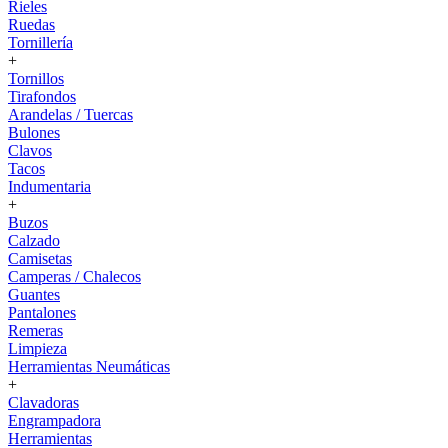
Rieles
Ruedas
Tornillería
+
Tornillos
Tirafondos
Arandelas / Tuercas
Bulones
Clavos
Tacos
Indumentaria
+
Buzos
Calzado
Camisetas
Camperas / Chalecos
Guantes
Pantalones
Remeras
Limpieza
Herramientas Neumáticas
+
Clavadoras
Engrampadora
Herramientas