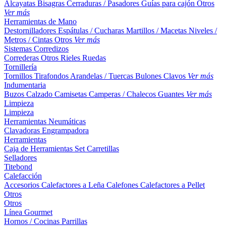
Alcayatas
Bisagras
Cerraduras / Pasadores
Guías para cajón
Otros
Ver más
Herramientas de Mano
Destornilladores
Espátulas / Cucharas
Martillos / Macetas
Niveles /
Metros / Cintas
Otros
Ver más
Sistemas Corredizos
Correderas
Otros
Rieles
Ruedas
Tornillería
Tornillos
Tirafondos
Arandelas / Tuercas
Bulones
Clavos
Ver más
Indumentaria
Buzos
Calzado
Camisetas
Camperas / Chalecos
Guantes
Ver más
Limpieza
Limpieza
Herramientas Neumáticas
Clavadoras
Engrampadora
Herramientas
Caja de Herramientas
Set
Carretillas
Selladores
Titebond
Calefacción
Accesorios
Calefactores a Leña
Calefones
Calefactores a Pellet
Otros
Otros
Línea Gourmet
Hornos / Cocinas
Parrillas