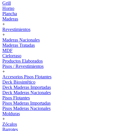
Grill
Horno
Plancha
Maderas
+
Revestimientos
+
Maderas Nacionales
Maderas Tratadas
MDF
Cielorraso
Productos Elaborados
Pisos / Revestimientos
+
Accesorios Pisos Flotantes
Deck Biosintético
Deck Maderas Importadas
Deck Maderas Nacionales
Pisos Flotantes
Pisos Maderas Importadas
Pisos Maderas Nacionales
Molduras
+
Zócalos
Barrotes