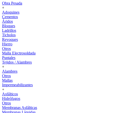
Obra Pesada
+
Adoquines
Cementos
Áridos
Bloques
Ladrillos
Ticholos
Revoques
Hierro
Otros
Malla Electrosoldada
Puntales
Tejidos / Alambres
+
Alambres
Otros
Mallas
Impermeabilizantes
+
Asfálticos
Hidrófugos
Otros
Membranas Asfálticas
Membranas Líquidas