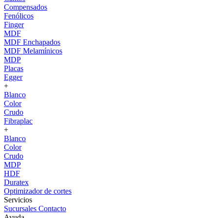
Compensados
Fenólicos
Finger
MDF
MDF Enchapados
MDF Melamínicos
MDP
Placas
Egger
+
Blanco
Color
Crudo
Fibraplac
+
Blanco
Color
Crudo
MDP
HDF
Duratex
Optimizador de cortes
Servicios
Sucursales
Contacto
Ayuda