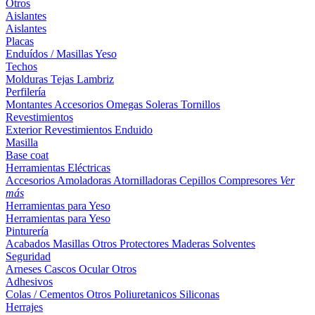
Otros
Aislantes
Aislantes
Placas
Enduídos / Masillas
Yeso
Techos
Molduras
Tejas
Lambriz
Perfilería
Montantes
Accesorios
Omegas
Soleras
Tornillos
Revestimientos
Exterior
Revestimientos
Enduido
Masilla
Base coat
Herramientas Eléctricas
Accesorios
Amoladoras
Atornilladoras
Cepillos
Compresores
Ver
más
Herramientas para Yeso
Herramientas para Yeso
Pinturería
Acabados
Masillas
Otros
Protectores Maderas
Solventes
Seguridad
Arneses
Cascos
Ocular
Otros
Adhesivos
Colas / Cementos
Otros
Poliuretanicos
Siliconas
Herrajes