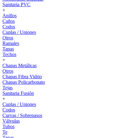
Sanitaria PVC
+
Anillos
Caños
Codos
Cuplas / Uniones
Otros
Ramales
Tapas
Techos
+
Chapas Metálicas
Otros
Chapas Fibra Vidrio
Chapas Policarbonato
Tejas
Sanitaria Fusión
+
Cuplas / Uniones
Codos
Curvas / Sobrepasos
Válvulas
Tubos
Te
Tapas