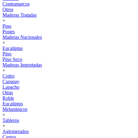
Contramarcos
Otros
Maderas Tratadas
+
Pino
Postes
Maderas Nacionales
+
Eucaliptus
Pino
Pino Seco
Maderas Importadas
+
Cedro
Curupay
Lapacho
Otras
Roble
Eucaliptus
Melaminicos
+
Tableros
+
Aglomerados
Cantos