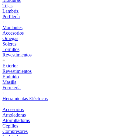
Molduras
Tejas
Lambriz
Perfilería
+
Montantes
Accesorios
Omegas
Soleras
Tornillos
Revestimientos
+
Exterior
Revestimientos
Enduido
Masilla
Ferretería
+
Herramientas Eléctricas
+
Accesorios
Amoladoras
Atornilladoras
Cepillos
Compresores