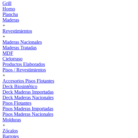
Grill
Horno
Plancha
Maderas
+
Revestimientos
+
Maderas Nacionales
Maderas Tratadas
MDF
Cielorraso
Productos Elaborados
Pisos / Revestimientos
+
Accesorios Pisos Flotantes
Deck Biosintético
Deck Maderas Importadas
Deck Maderas Nacionales
Pisos Flotantes
Pisos Maderas Importadas
Pisos Maderas Nacionales
Molduras
+
Zócalos
Barrotes