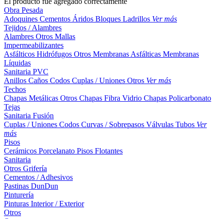
El producto fue agregado correctamente
Obra Pesada
Adoquines
Cementos
Áridos
Bloques
Ladrillos
Ver más
Tejidos / Alambres
Alambres
Otros
Mallas
Impermeabilizantes
Asfálticos
Hidrófugos
Otros
Membranas Asfálticas
Membranas
Líquidas
Sanitaria PVC
Anillos
Caños
Codos
Cuplas / Uniones
Otros
Ver más
Techos
Chapas Metálicas
Otros
Chapas Fibra Vidrio
Chapas Policarbonato
Tejas
Sanitaria Fusión
Cuplas / Uniones
Codos
Curvas / Sobrepasos
Válvulas
Tubos
Ver
más
Pisos
Cerámicos
Porcelanato
Pisos Flotantes
Sanitaria
Otros
Grifería
Cementos / Adhesivos
Pastinas
DunDun
Pinturería
Pinturas Interior / Exterior
Otros