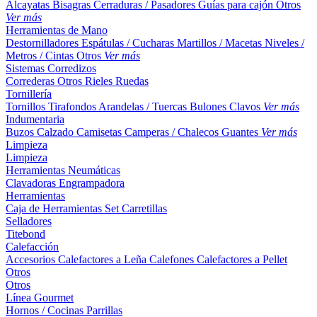
Alcayatas
Bisagras
Cerraduras / Pasadores
Guías para cajón
Otros
Ver más
Herramientas de Mano
Destornilladores
Espátulas / Cucharas
Martillos / Macetas
Niveles /
Metros / Cintas
Otros
Ver más
Sistemas Corredizos
Correderas
Otros
Rieles
Ruedas
Tornillería
Tornillos
Tirafondos
Arandelas / Tuercas
Bulones
Clavos
Ver más
Indumentaria
Buzos
Calzado
Camisetas
Camperas / Chalecos
Guantes
Ver más
Limpieza
Limpieza
Herramientas Neumáticas
Clavadoras
Engrampadora
Herramientas
Caja de Herramientas
Set
Carretillas
Selladores
Titebond
Calefacción
Accesorios
Calefactores a Leña
Calefones
Calefactores a Pellet
Otros
Otros
Línea Gourmet
Hornos / Cocinas
Parrillas