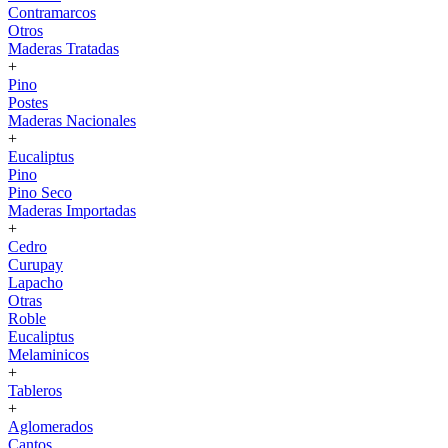
Contramarcos
Otros
Maderas Tratadas
+
Pino
Postes
Maderas Nacionales
+
Eucaliptus
Pino
Pino Seco
Maderas Importadas
+
Cedro
Curupay
Lapacho
Otras
Roble
Eucaliptus
Melaminicos
+
Tableros
+
Aglomerados
Cantos