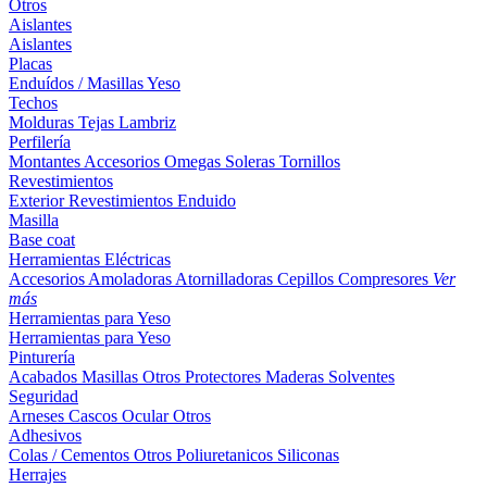
Otros
Aislantes
Aislantes
Placas
Enduídos / Masillas
Yeso
Techos
Molduras
Tejas
Lambriz
Perfilería
Montantes
Accesorios
Omegas
Soleras
Tornillos
Revestimientos
Exterior
Revestimientos
Enduido
Masilla
Base coat
Herramientas Eléctricas
Accesorios
Amoladoras
Atornilladoras
Cepillos
Compresores
Ver
más
Herramientas para Yeso
Herramientas para Yeso
Pinturería
Acabados
Masillas
Otros
Protectores Maderas
Solventes
Seguridad
Arneses
Cascos
Ocular
Otros
Adhesivos
Colas / Cementos
Otros
Poliuretanicos
Siliconas
Herrajes