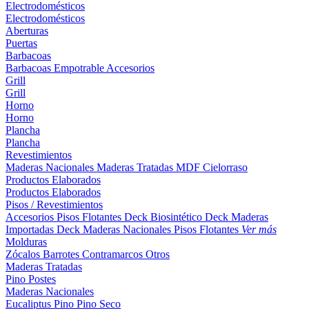
Electrodomésticos
Electrodomésticos
Aberturas
Puertas
Barbacoas
Barbacoas
Empotrable
Accesorios
Grill
Grill
Horno
Horno
Plancha
Plancha
Revestimientos
Maderas Nacionales
Maderas Tratadas
MDF
Cielorraso
Productos Elaborados
Productos Elaborados
Pisos / Revestimientos
Accesorios Pisos Flotantes
Deck Biosintético
Deck Maderas
Importadas
Deck Maderas Nacionales
Pisos Flotantes
Ver más
Molduras
Zócalos
Barrotes
Contramarcos
Otros
Maderas Tratadas
Pino
Postes
Maderas Nacionales
Eucaliptus
Pino
Pino Seco