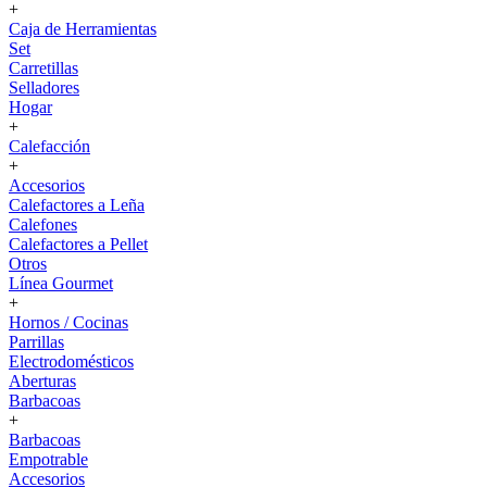
+
Caja de Herramientas
Set
Carretillas
Selladores
Hogar
+
Calefacción
+
Accesorios
Calefactores a Leña
Calefones
Calefactores a Pellet
Otros
Línea Gourmet
+
Hornos / Cocinas
Parrillas
Electrodomésticos
Aberturas
Barbacoas
+
Barbacoas
Empotrable
Accesorios