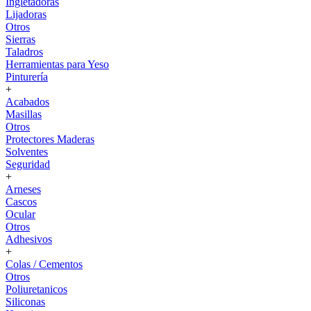
Ingletadoras
Lijadoras
Otros
Sierras
Taladros
Herramientas para Yeso
Pinturería
+
Acabados
Masillas
Otros
Protectores Maderas
Solventes
Seguridad
+
Arneses
Cascos
Ocular
Otros
Adhesivos
+
Colas / Cementos
Otros
Poliuretanicos
Siliconas