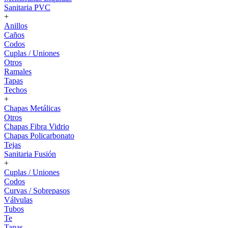
Sanitaria PVC
+
Anillos
Caños
Codos
Cuplas / Uniones
Otros
Ramales
Tapas
Techos
+
Chapas Metálicas
Otros
Chapas Fibra Vidrio
Chapas Policarbonato
Tejas
Sanitaria Fusión
+
Cuplas / Uniones
Codos
Curvas / Sobrepasos
Válvulas
Tubos
Te
Tapas