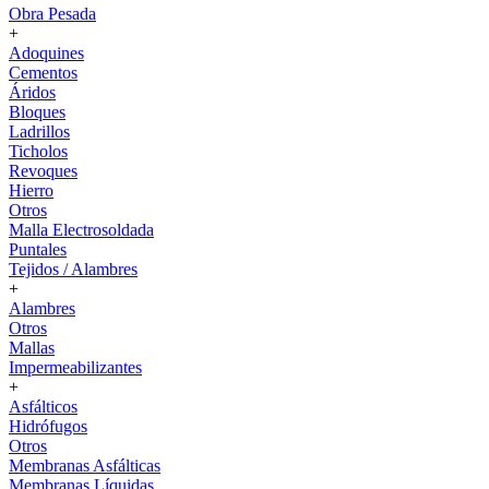
Obra Pesada
+
Adoquines
Cementos
Áridos
Bloques
Ladrillos
Ticholos
Revoques
Hierro
Otros
Malla Electrosoldada
Puntales
Tejidos / Alambres
+
Alambres
Otros
Mallas
Impermeabilizantes
+
Asfálticos
Hidrófugos
Otros
Membranas Asfálticas
Membranas Líquidas