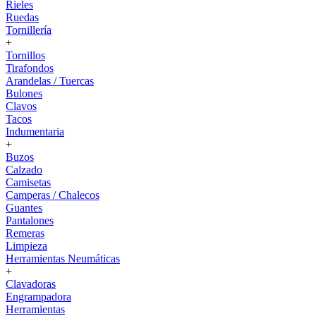
Rieles
Ruedas
Tornillería
+
Tornillos
Tirafondos
Arandelas / Tuercas
Bulones
Clavos
Tacos
Indumentaria
+
Buzos
Calzado
Camisetas
Camperas / Chalecos
Guantes
Pantalones
Remeras
Limpieza
Herramientas Neumáticas
+
Clavadoras
Engrampadora
Herramientas