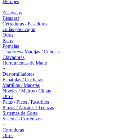
Herrajes
+
Alcayatas
Bisagras
Cerraduras / Pasadores
Guías para cajón
Otros
Patas
Pomelas
Tiradores / Manijas / Cubetas
Clavadoras
Herramientas de Mano
+
Destornilladores
Espátulas / Cucharas
Martillos / Macetas
Niveles / Metros / Cintas
Otros
Palas / Picos / Rastrillos
Pinzas / Alicates / Tenazas
Sistemas de Corte
Sistemas Corredizos
+
Correderas
Otros