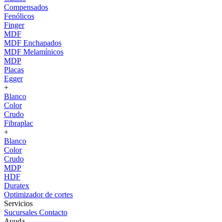
Compensados
Fenólicos
Finger
MDF
MDF Enchapados
MDF Melamínicos
MDP
Placas
Egger
+
Blanco
Color
Crudo
Fibraplac
+
Blanco
Color
Crudo
MDP
HDF
Duratex
Optimizador de cortes
Servicios
Sucursales
Contacto
Ayuda