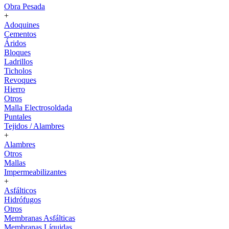
Obra Pesada
+
Adoquines
Cementos
Áridos
Bloques
Ladrillos
Ticholos
Revoques
Hierro
Otros
Malla Electrosoldada
Puntales
Tejidos / Alambres
+
Alambres
Otros
Mallas
Impermeabilizantes
+
Asfálticos
Hidrófugos
Otros
Membranas Asfálticas
Membranas Líquidas