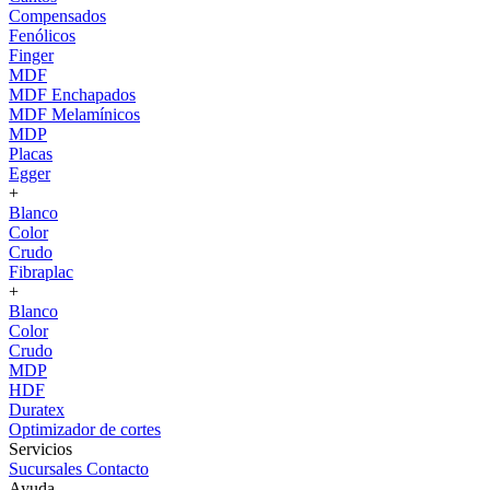
Compensados
Fenólicos
Finger
MDF
MDF Enchapados
MDF Melamínicos
MDP
Placas
Egger
+
Blanco
Color
Crudo
Fibraplac
+
Blanco
Color
Crudo
MDP
HDF
Duratex
Optimizador de cortes
Servicios
Sucursales
Contacto
Ayuda