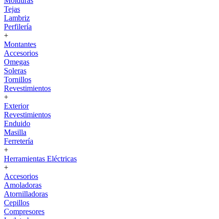
Molduras
Tejas
Lambriz
Perfilería
+
Montantes
Accesorios
Omegas
Soleras
Tornillos
Revestimientos
+
Exterior
Revestimientos
Enduido
Masilla
Ferretería
+
Herramientas Eléctricas
+
Accesorios
Amoladoras
Atornilladoras
Cepillos
Compresores