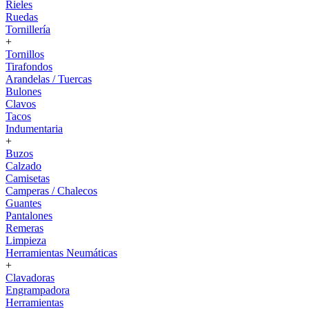
Rieles
Ruedas
Tornillería
+
Tornillos
Tirafondos
Arandelas / Tuercas
Bulones
Clavos
Tacos
Indumentaria
+
Buzos
Calzado
Camisetas
Camperas / Chalecos
Guantes
Pantalones
Remeras
Limpieza
Herramientas Neumáticas
+
Clavadoras
Engrampadora
Herramientas