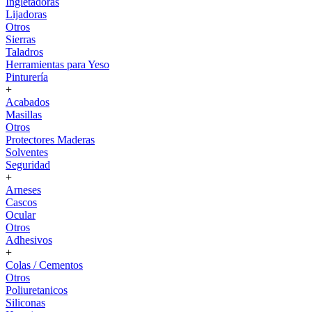
Ingletadoras
Lijadoras
Otros
Sierras
Taladros
Herramientas para Yeso
Pinturería
+
Acabados
Masillas
Otros
Protectores Maderas
Solventes
Seguridad
+
Arneses
Cascos
Ocular
Otros
Adhesivos
+
Colas / Cementos
Otros
Poliuretanicos
Siliconas