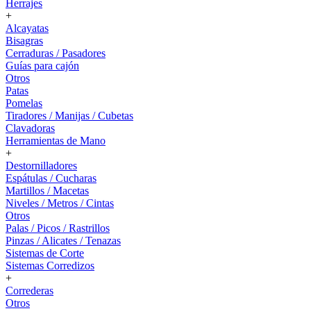
Herrajes
+
Alcayatas
Bisagras
Cerraduras / Pasadores
Guías para cajón
Otros
Patas
Pomelas
Tiradores / Manijas / Cubetas
Clavadoras
Herramientas de Mano
+
Destornilladores
Espátulas / Cucharas
Martillos / Macetas
Niveles / Metros / Cintas
Otros
Palas / Picos / Rastrillos
Pinzas / Alicates / Tenazas
Sistemas de Corte
Sistemas Corredizos
+
Correderas
Otros