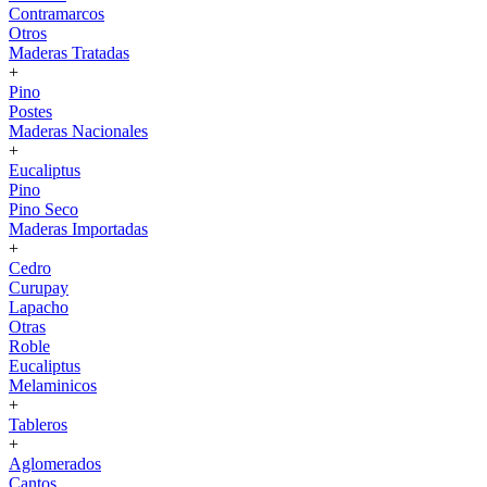
Contramarcos
Otros
Maderas Tratadas
+
Pino
Postes
Maderas Nacionales
+
Eucaliptus
Pino
Pino Seco
Maderas Importadas
+
Cedro
Curupay
Lapacho
Otras
Roble
Eucaliptus
Melaminicos
+
Tableros
+
Aglomerados
Cantos