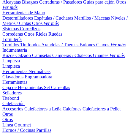
Alcayatas
Bisagras
Cerraduras / Pasadores
Guías para cajón
Otros
Ver más
Herramientas de Mano
Destornilladores
Espátulas / Cucharas
Martillos / Macetas
Niveles /
Metros / Cintas
Otros
Ver más
Sistemas Corredizos
Correderas
Otros
Rieles
Ruedas
Tornillería
Tornillos
Tirafondos
Arandelas / Tuercas
Bulones
Clavos
Ver más
Indumentaria
Buzos
Calzado
Camisetas
Camperas / Chalecos
Guantes
Ver más
Limpieza
Limpieza
Herramientas Neumáticas
Clavadoras
Engrampadora
Herramientas
Caja de Herramientas
Set
Carretillas
Selladores
Titebond
Calefacción
Accesorios
Calefactores a Leña
Calefones
Calefactores a Pellet
Otros
Otros
Línea Gourmet
Hornos / Cocinas
Parrillas