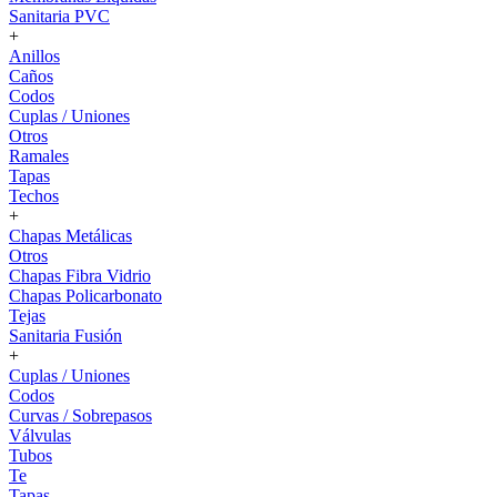
Sanitaria PVC
+
Anillos
Caños
Codos
Cuplas / Uniones
Otros
Ramales
Tapas
Techos
+
Chapas Metálicas
Otros
Chapas Fibra Vidrio
Chapas Policarbonato
Tejas
Sanitaria Fusión
+
Cuplas / Uniones
Codos
Curvas / Sobrepasos
Válvulas
Tubos
Te
Tapas