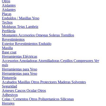
Otros
Aislantes
Aislantes
Placas
Enduídos / Masillas
Yeso
Techos
Molduras
Tejas
Lambriz
Perfilería
Montantes
Accesorios
Omegas
Soleras
Tornillos
Revestimientos
Exterior
Revestimientos
Enduido
Masilla
Base coat
Herramientas Eléctricas
Accesorios
Amoladoras
Atornilladoras
Cepillos
Compresores
Ver
más
Herramientas para Yeso
Herramientas para Yeso
Pinturería
Acabados
Masillas
Otros
Protectores Maderas
Solventes
Seguridad
Arneses
Cascos
Ocular
Otros
Adhesivos
Colas / Cementos
Otros
Poliuretanicos
Siliconas
Herrajes