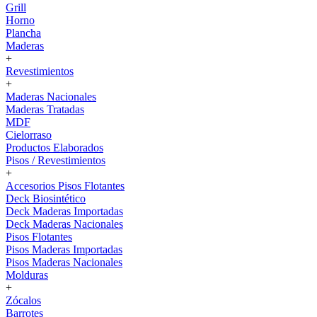
Grill
Horno
Plancha
Maderas
+
Revestimientos
+
Maderas Nacionales
Maderas Tratadas
MDF
Cielorraso
Productos Elaborados
Pisos / Revestimientos
+
Accesorios Pisos Flotantes
Deck Biosintético
Deck Maderas Importadas
Deck Maderas Nacionales
Pisos Flotantes
Pisos Maderas Importadas
Pisos Maderas Nacionales
Molduras
+
Zócalos
Barrotes