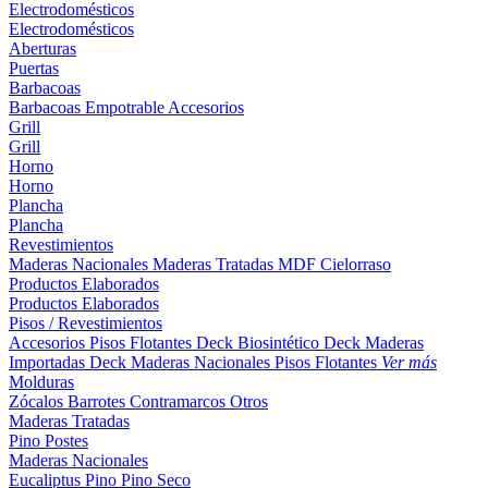
Electrodomésticos
Electrodomésticos
Aberturas
Puertas
Barbacoas
Barbacoas
Empotrable
Accesorios
Grill
Grill
Horno
Horno
Plancha
Plancha
Revestimientos
Maderas Nacionales
Maderas Tratadas
MDF
Cielorraso
Productos Elaborados
Productos Elaborados
Pisos / Revestimientos
Accesorios Pisos Flotantes
Deck Biosintético
Deck Maderas
Importadas
Deck Maderas Nacionales
Pisos Flotantes
Ver más
Molduras
Zócalos
Barrotes
Contramarcos
Otros
Maderas Tratadas
Pino
Postes
Maderas Nacionales
Eucaliptus
Pino
Pino Seco