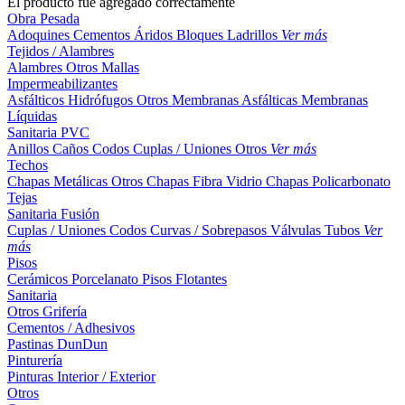
El producto fue agregado correctamente
Obra Pesada
Adoquines
Cementos
Áridos
Bloques
Ladrillos
Ver más
Tejidos / Alambres
Alambres
Otros
Mallas
Impermeabilizantes
Asfálticos
Hidrófugos
Otros
Membranas Asfálticas
Membranas
Líquidas
Sanitaria PVC
Anillos
Caños
Codos
Cuplas / Uniones
Otros
Ver más
Techos
Chapas Metálicas
Otros
Chapas Fibra Vidrio
Chapas Policarbonato
Tejas
Sanitaria Fusión
Cuplas / Uniones
Codos
Curvas / Sobrepasos
Válvulas
Tubos
Ver
más
Pisos
Cerámicos
Porcelanato
Pisos Flotantes
Sanitaria
Otros
Grifería
Cementos / Adhesivos
Pastinas
DunDun
Pinturería
Pinturas Interior / Exterior
Otros