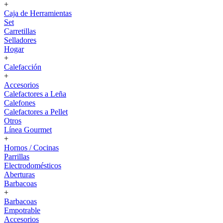
+
Caja de Herramientas
Set
Carretillas
Selladores
Hogar
+
Calefacción
+
Accesorios
Calefactores a Leña
Calefones
Calefactores a Pellet
Otros
Línea Gourmet
+
Hornos / Cocinas
Parrillas
Electrodomésticos
Aberturas
Barbacoas
+
Barbacoas
Empotrable
Accesorios