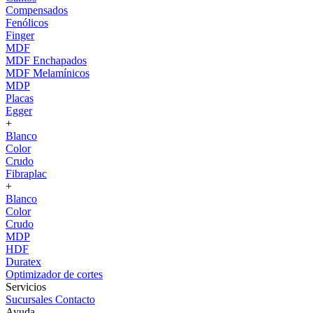
Compensados
Fenólicos
Finger
MDF
MDF Enchapados
MDF Melamínicos
MDP
Placas
Egger
+
Blanco
Color
Crudo
Fibraplac
+
Blanco
Color
Crudo
MDP
HDF
Duratex
Optimizador de cortes
Servicios
Sucursales
Contacto
Ayuda