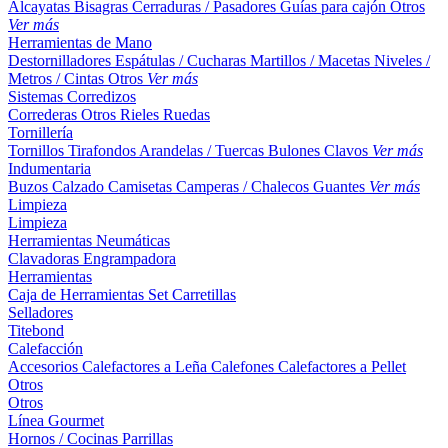
Alcayatas
Bisagras
Cerraduras / Pasadores
Guías para cajón
Otros
Ver más
Herramientas de Mano
Destornilladores
Espátulas / Cucharas
Martillos / Macetas
Niveles /
Metros / Cintas
Otros
Ver más
Sistemas Corredizos
Correderas
Otros
Rieles
Ruedas
Tornillería
Tornillos
Tirafondos
Arandelas / Tuercas
Bulones
Clavos
Ver más
Indumentaria
Buzos
Calzado
Camisetas
Camperas / Chalecos
Guantes
Ver más
Limpieza
Limpieza
Herramientas Neumáticas
Clavadoras
Engrampadora
Herramientas
Caja de Herramientas
Set
Carretillas
Selladores
Titebond
Calefacción
Accesorios
Calefactores a Leña
Calefones
Calefactores a Pellet
Otros
Otros
Línea Gourmet
Hornos / Cocinas
Parrillas