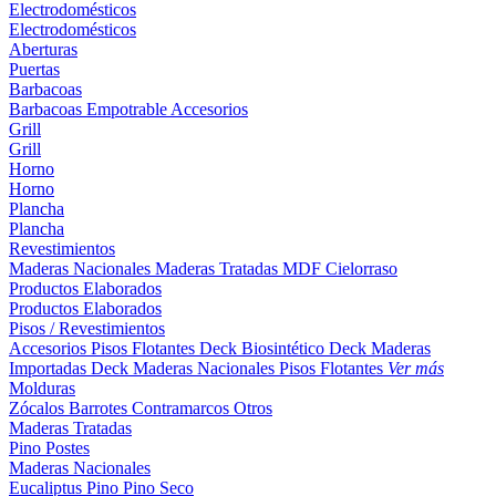
Electrodomésticos
Electrodomésticos
Aberturas
Puertas
Barbacoas
Barbacoas
Empotrable
Accesorios
Grill
Grill
Horno
Horno
Plancha
Plancha
Revestimientos
Maderas Nacionales
Maderas Tratadas
MDF
Cielorraso
Productos Elaborados
Productos Elaborados
Pisos / Revestimientos
Accesorios Pisos Flotantes
Deck Biosintético
Deck Maderas
Importadas
Deck Maderas Nacionales
Pisos Flotantes
Ver más
Molduras
Zócalos
Barrotes
Contramarcos
Otros
Maderas Tratadas
Pino
Postes
Maderas Nacionales
Eucaliptus
Pino
Pino Seco