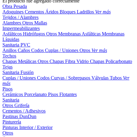
El producto fue agregado correctamente
Obra Pesada
Adoquines
Cementos
Áridos
Bloques
Ladrillos
Ver más
Tejidos / Alambres
Alambres
Otros
Mallas
Impermeabilizantes
Asfálticos
Hidrófugos
Otros
Membranas Asfálticas
Membranas
Líquidas
Sanitaria PVC
Anillos
Caños
Codos
Cuplas / Uniones
Otros
Ver más
Techos
Chapas Metálicas
Otros
Chapas Fibra Vidrio
Chapas Policarbonato
Tejas
Sanitaria Fusión
Cuplas / Uniones
Codos
Curvas / Sobrepasos
Válvulas
Tubos
Ver
más
Pisos
Cerámicos
Porcelanato
Pisos Flotantes
Sanitaria
Otros
Grifería
Cementos / Adhesivos
Pastinas
DunDun
Pinturería
Pinturas Interior / Exterior
Otros