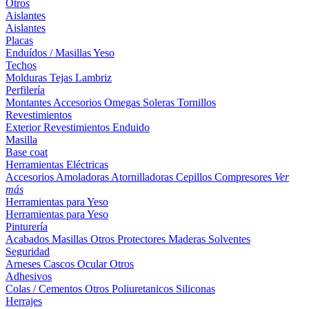
Otros
Aislantes
Aislantes
Placas
Enduídos / Masillas
Yeso
Techos
Molduras
Tejas
Lambriz
Perfilería
Montantes
Accesorios
Omegas
Soleras
Tornillos
Revestimientos
Exterior
Revestimientos
Enduido
Masilla
Base coat
Herramientas Eléctricas
Accesorios
Amoladoras
Atornilladoras
Cepillos
Compresores
Ver
más
Herramientas para Yeso
Herramientas para Yeso
Pinturería
Acabados
Masillas
Otros
Protectores Maderas
Solventes
Seguridad
Arneses
Cascos
Ocular
Otros
Adhesivos
Colas / Cementos
Otros
Poliuretanicos
Siliconas
Herrajes