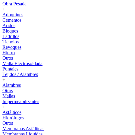
Obra Pesada
+
Adoquines
Cementos
Áridos
Bloques
Ladrillos
Ticholos
Revoques
Hierro
Otros
Malla Electrosoldada
Puntales
Tejidos / Alambres
+
Alambres
Otros
Mallas
Impermeabilizantes
+
Asfálticos
Hidrófugos
Otros
Membranas Asfálticas
Membranas Líquidas