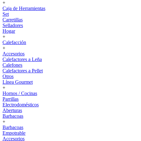
+
Caja de Herramientas
Set
Carretillas
Selladores
Hogar
+
Calefacción
+
Accesorios
Calefactores a Leña
Calefones
Calefactores a Pellet
Otros
Línea Gourmet
+
Hornos / Cocinas
Parrillas
Electrodomésticos
Aberturas
Barbacoas
+
Barbacoas
Empotrable
Accesorios