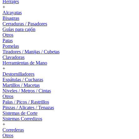
Herrajes
+
Alcayatas
Bisagras
Cerraduras / Pasadores
Guías para cajón
Otros
Patas
Pomelas
Tiradores / Manijas / Cubetas
Clavadoras
Herramientas de Mano
+
Destornilladores
Espátulas / Cucharas
Martillos / Macetas
Niveles / Metros / Cintas
Otros
Palas / Picos / Rastrillos
Pinzas / Alicates / Tenazas
Sistemas de Corte
Sistemas Corredizos
+
Correderas
Otros