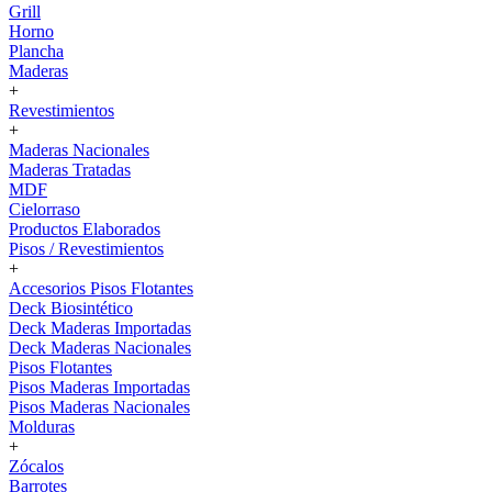
Grill
Horno
Plancha
Maderas
+
Revestimientos
+
Maderas Nacionales
Maderas Tratadas
MDF
Cielorraso
Productos Elaborados
Pisos / Revestimientos
+
Accesorios Pisos Flotantes
Deck Biosintético
Deck Maderas Importadas
Deck Maderas Nacionales
Pisos Flotantes
Pisos Maderas Importadas
Pisos Maderas Nacionales
Molduras
+
Zócalos
Barrotes