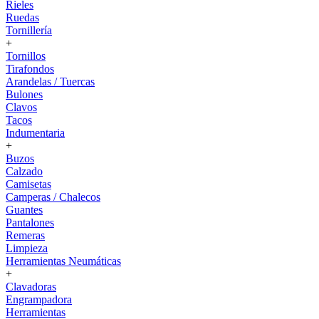
Rieles
Ruedas
Tornillería
+
Tornillos
Tirafondos
Arandelas / Tuercas
Bulones
Clavos
Tacos
Indumentaria
+
Buzos
Calzado
Camisetas
Camperas / Chalecos
Guantes
Pantalones
Remeras
Limpieza
Herramientas Neumáticas
+
Clavadoras
Engrampadora
Herramientas