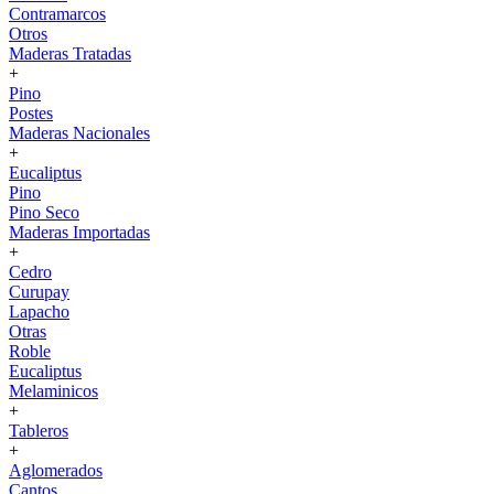
Contramarcos
Otros
Maderas Tratadas
+
Pino
Postes
Maderas Nacionales
+
Eucaliptus
Pino
Pino Seco
Maderas Importadas
+
Cedro
Curupay
Lapacho
Otras
Roble
Eucaliptus
Melaminicos
+
Tableros
+
Aglomerados
Cantos