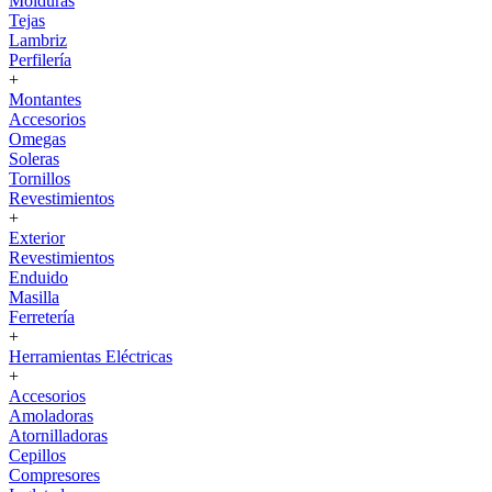
Molduras
Tejas
Lambriz
Perfilería
+
Montantes
Accesorios
Omegas
Soleras
Tornillos
Revestimientos
+
Exterior
Revestimientos
Enduido
Masilla
Ferretería
+
Herramientas Eléctricas
+
Accesorios
Amoladoras
Atornilladoras
Cepillos
Compresores