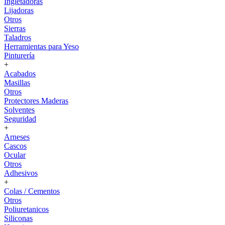
Ingletadoras
Lijadoras
Otros
Sierras
Taladros
Herramientas para Yeso
Pinturería
+
Acabados
Masillas
Otros
Protectores Maderas
Solventes
Seguridad
+
Arneses
Cascos
Ocular
Otros
Adhesivos
+
Colas / Cementos
Otros
Poliuretanicos
Siliconas