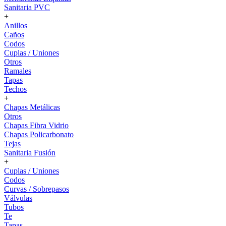
Sanitaria PVC
+
Anillos
Caños
Codos
Cuplas / Uniones
Otros
Ramales
Tapas
Techos
+
Chapas Metálicas
Otros
Chapas Fibra Vidrio
Chapas Policarbonato
Tejas
Sanitaria Fusión
+
Cuplas / Uniones
Codos
Curvas / Sobrepasos
Válvulas
Tubos
Te
Tapas