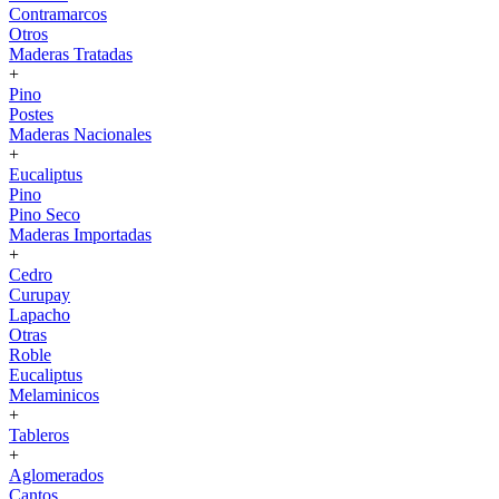
Contramarcos
Otros
Maderas Tratadas
+
Pino
Postes
Maderas Nacionales
+
Eucaliptus
Pino
Pino Seco
Maderas Importadas
+
Cedro
Curupay
Lapacho
Otras
Roble
Eucaliptus
Melaminicos
+
Tableros
+
Aglomerados
Cantos