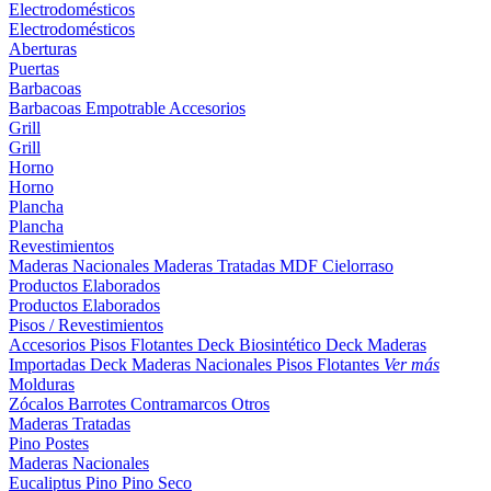
Electrodomésticos
Electrodomésticos
Aberturas
Puertas
Barbacoas
Barbacoas
Empotrable
Accesorios
Grill
Grill
Horno
Horno
Plancha
Plancha
Revestimientos
Maderas Nacionales
Maderas Tratadas
MDF
Cielorraso
Productos Elaborados
Productos Elaborados
Pisos / Revestimientos
Accesorios Pisos Flotantes
Deck Biosintético
Deck Maderas
Importadas
Deck Maderas Nacionales
Pisos Flotantes
Ver más
Molduras
Zócalos
Barrotes
Contramarcos
Otros
Maderas Tratadas
Pino
Postes
Maderas Nacionales
Eucaliptus
Pino
Pino Seco