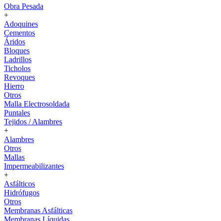
Obra Pesada
+
Adoquines
Cementos
Áridos
Bloques
Ladrillos
Ticholos
Revoques
Hierro
Otros
Malla Electrosoldada
Puntales
Tejidos / Alambres
+
Alambres
Otros
Mallas
Impermeabilizantes
+
Asfálticos
Hidrófugos
Otros
Membranas Asfálticas
Membranas Líquidas