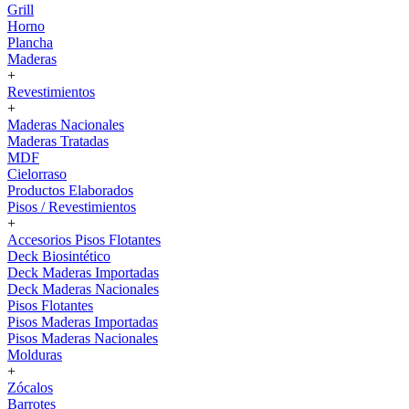
Grill
Horno
Plancha
Maderas
+
Revestimientos
+
Maderas Nacionales
Maderas Tratadas
MDF
Cielorraso
Productos Elaborados
Pisos / Revestimientos
+
Accesorios Pisos Flotantes
Deck Biosintético
Deck Maderas Importadas
Deck Maderas Nacionales
Pisos Flotantes
Pisos Maderas Importadas
Pisos Maderas Nacionales
Molduras
+
Zócalos
Barrotes