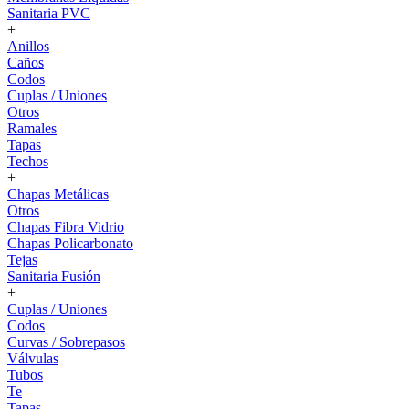
Sanitaria PVC
+
Anillos
Caños
Codos
Cuplas / Uniones
Otros
Ramales
Tapas
Techos
+
Chapas Metálicas
Otros
Chapas Fibra Vidrio
Chapas Policarbonato
Tejas
Sanitaria Fusión
+
Cuplas / Uniones
Codos
Curvas / Sobrepasos
Válvulas
Tubos
Te
Tapas