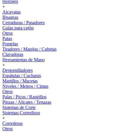
Herrajes
+
Alcayatas
Bisagras
Cerraduras / Pasadores
Guías para cajón
Otros
Patas
Pomelas
Tiradores / Manijas / Cubetas
Clavadoras
Herramientas de Mano
+
Destornilladores
Espátulas / Cucharas
Martillos / Macetas
Niveles / Metros / Cintas
Otros
Palas / Picos / Rastrillos
Pinzas / Alicates / Tenazas
Sistemas de Corte
Sistemas Corredizos
+
Correderas
Otros