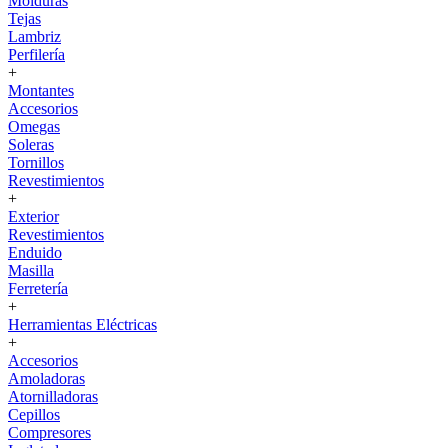
Molduras
Tejas
Lambriz
Perfilería
+
Montantes
Accesorios
Omegas
Soleras
Tornillos
Revestimientos
+
Exterior
Revestimientos
Enduido
Masilla
Ferretería
+
Herramientas Eléctricas
+
Accesorios
Amoladoras
Atornilladoras
Cepillos
Compresores