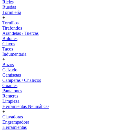
Rieles
Ruedas
Tornillería
+
Tornillos
Tirafondos
Arandelas / Tuercas
Bulones
Clavos
Tacos
Indumentaria
+
Buzos
Calzado
Camisetas
Camperas / Chalecos
Guantes
Pantalones
Remeras
Limpieza
Herramientas Neumáticas
+
Clavadoras
Engrampadora
Herramientas