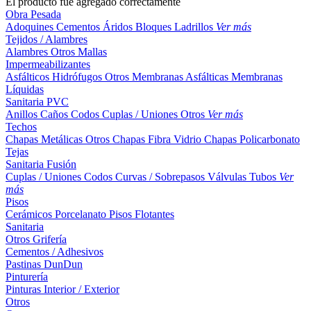
El producto fue agregado correctamente
Obra Pesada
Adoquines
Cementos
Áridos
Bloques
Ladrillos
Ver más
Tejidos / Alambres
Alambres
Otros
Mallas
Impermeabilizantes
Asfálticos
Hidrófugos
Otros
Membranas Asfálticas
Membranas
Líquidas
Sanitaria PVC
Anillos
Caños
Codos
Cuplas / Uniones
Otros
Ver más
Techos
Chapas Metálicas
Otros
Chapas Fibra Vidrio
Chapas Policarbonato
Tejas
Sanitaria Fusión
Cuplas / Uniones
Codos
Curvas / Sobrepasos
Válvulas
Tubos
Ver
más
Pisos
Cerámicos
Porcelanato
Pisos Flotantes
Sanitaria
Otros
Grifería
Cementos / Adhesivos
Pastinas
DunDun
Pinturería
Pinturas Interior / Exterior
Otros