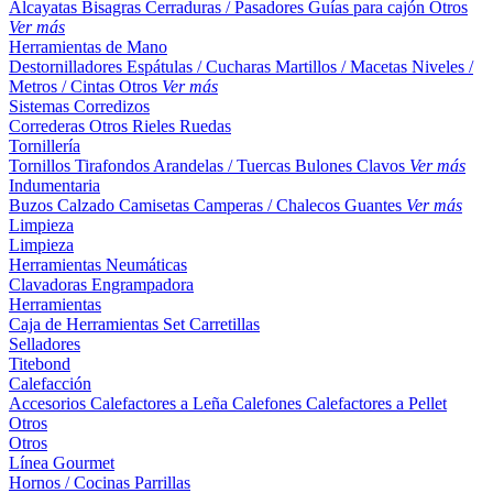
Alcayatas
Bisagras
Cerraduras / Pasadores
Guías para cajón
Otros
Ver más
Herramientas de Mano
Destornilladores
Espátulas / Cucharas
Martillos / Macetas
Niveles /
Metros / Cintas
Otros
Ver más
Sistemas Corredizos
Correderas
Otros
Rieles
Ruedas
Tornillería
Tornillos
Tirafondos
Arandelas / Tuercas
Bulones
Clavos
Ver más
Indumentaria
Buzos
Calzado
Camisetas
Camperas / Chalecos
Guantes
Ver más
Limpieza
Limpieza
Herramientas Neumáticas
Clavadoras
Engrampadora
Herramientas
Caja de Herramientas
Set
Carretillas
Selladores
Titebond
Calefacción
Accesorios
Calefactores a Leña
Calefones
Calefactores a Pellet
Otros
Otros
Línea Gourmet
Hornos / Cocinas
Parrillas