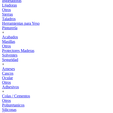
Ingletadoras
Lijadoras
Otros
Sierras
Taladros
Herramientas para Yeso
Pinturería
+
Acabados
Masillas
Otros
Protectores Maderas
Solventes
Seguridad
+
Arneses
Cascos
Ocular
Otros
Adhesivos
+
Colas / Cementos
Otros
Poliuretanicos
Siliconas