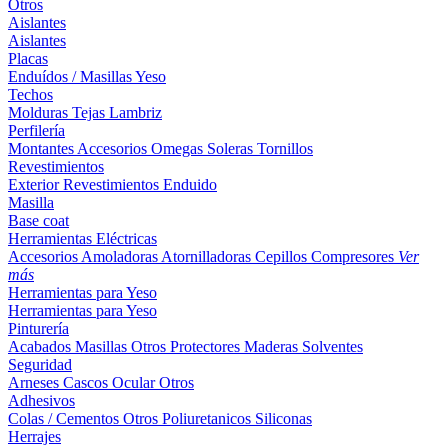
Otros
Aislantes
Aislantes
Placas
Enduídos / Masillas
Yeso
Techos
Molduras
Tejas
Lambriz
Perfilería
Montantes
Accesorios
Omegas
Soleras
Tornillos
Revestimientos
Exterior
Revestimientos
Enduido
Masilla
Base coat
Herramientas Eléctricas
Accesorios
Amoladoras
Atornilladoras
Cepillos
Compresores
Ver
más
Herramientas para Yeso
Herramientas para Yeso
Pinturería
Acabados
Masillas
Otros
Protectores Maderas
Solventes
Seguridad
Arneses
Cascos
Ocular
Otros
Adhesivos
Colas / Cementos
Otros
Poliuretanicos
Siliconas
Herrajes