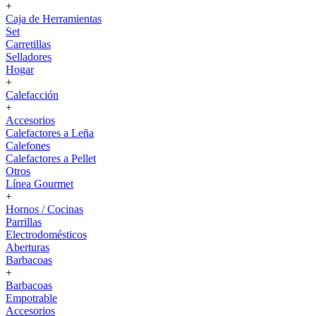
+
Caja de Herramientas
Set
Carretillas
Selladores
Hogar
+
Calefacción
+
Accesorios
Calefactores a Leña
Calefones
Calefactores a Pellet
Otros
Línea Gourmet
+
Hornos / Cocinas
Parrillas
Electrodomésticos
Aberturas
Barbacoas
+
Barbacoas
Empotrable
Accesorios