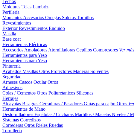
Techos
Molduras
Tejas
Lambriz
Perfilería
Montantes
Accesorios
Omegas
Soleras
Tornillos
Revestimientos
Exterior
Revestimientos
Enduido
Masilla
Base coat
Herramientas Eléctricas
Accesorios
Amoladoras
Atornilladoras
Cepillos
Compresores
Ver má
Herramientas para Yeso
Herramientas para Yeso
Pinturería
Acabados
Masillas
Otros
Protectores Maderas
Solventes
Seguridad
Arneses
Cascos
Ocular
Otros
Adhesivos
Colas / Cementos
Otros
Poliuretanicos
Siliconas
Herrajes
Alcayatas
Bisagras
Cerraduras / Pasadores
Guías para cajón
Otros
Ve
Herramientas de Mano
Destornilladores
Espátulas / Cucharas
Martillos / Macetas
Niveles / M
Sistemas Corredizos
Correderas
Otros
Rieles
Ruedas
Tornillería