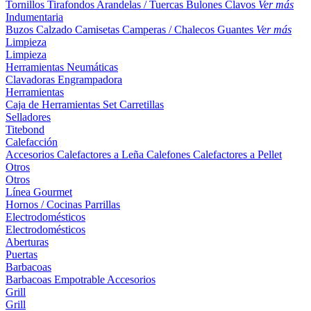
Tornillos
Tirafondos
Arandelas / Tuercas
Bulones
Clavos
Ver más
Indumentaria
Buzos
Calzado
Camisetas
Camperas / Chalecos
Guantes
Ver más
Limpieza
Limpieza
Herramientas Neumáticas
Clavadoras
Engrampadora
Herramientas
Caja de Herramientas
Set
Carretillas
Selladores
Titebond
Calefacción
Accesorios
Calefactores a Leña
Calefones
Calefactores a Pellet
Otros
Otros
Línea Gourmet
Hornos / Cocinas
Parrillas
Electrodomésticos
Electrodomésticos
Aberturas
Puertas
Barbacoas
Barbacoas
Empotrable
Accesorios
Grill
Grill