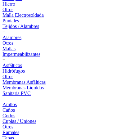
Hierro
Otros
Malla Electrosoldada
Puntales
Tejidos / Alambres
+
Alambres
Otros
Mallas
Impermeabilizantes
+
Asfálticos
Hidrófugos
Otros
Membranas Asfálticas
Membranas Líquidas
Sanitaria PVC
+
Anillos
Caños
Codos
Cuplas / Uniones
Otros
Ramales
Tapas