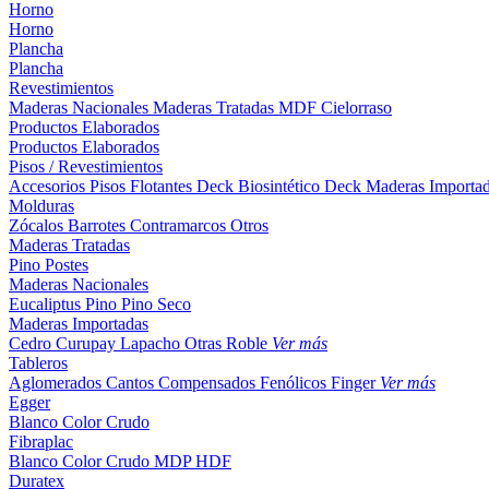
Horno
Horno
Plancha
Plancha
Revestimientos
Maderas Nacionales
Maderas Tratadas
MDF
Cielorraso
Productos Elaborados
Productos Elaborados
Pisos / Revestimientos
Accesorios Pisos Flotantes
Deck Biosintético
Deck Maderas Importa
Molduras
Zócalos
Barrotes
Contramarcos
Otros
Maderas Tratadas
Pino
Postes
Maderas Nacionales
Eucaliptus
Pino
Pino Seco
Maderas Importadas
Cedro
Curupay
Lapacho
Otras
Roble
Ver más
Tableros
Aglomerados
Cantos
Compensados
Fenólicos
Finger
Ver más
Egger
Blanco
Color
Crudo
Fibraplac
Blanco
Color
Crudo
MDP
HDF
Duratex