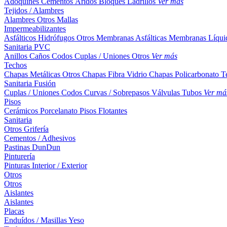
Adoquines
Cementos
Áridos
Bloques
Ladrillos
Ver más
Tejidos / Alambres
Alambres
Otros
Mallas
Impermeabilizantes
Asfálticos
Hidrófugos
Otros
Membranas Asfálticas
Membranas Líqui
Sanitaria PVC
Anillos
Caños
Codos
Cuplas / Uniones
Otros
Ver más
Techos
Chapas Metálicas
Otros
Chapas Fibra Vidrio
Chapas Policarbonato
T
Sanitaria Fusión
Cuplas / Uniones
Codos
Curvas / Sobrepasos
Válvulas
Tubos
Ver má
Pisos
Cerámicos
Porcelanato
Pisos Flotantes
Sanitaria
Otros
Grifería
Cementos / Adhesivos
Pastinas
DunDun
Pinturería
Pinturas Interior / Exterior
Otros
Otros
Aislantes
Aislantes
Placas
Enduídos / Masillas
Yeso