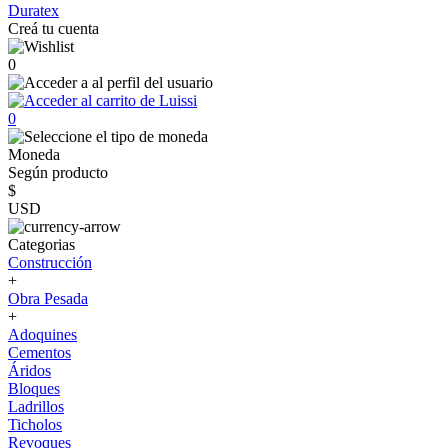
Duratex
Creá tu cuenta
0
0
Moneda
Según producto
$
USD
Categorias
Construcción
+
Obra Pesada
+
Adoquines
Cementos
Áridos
Bloques
Ladrillos
Ticholos
Revoques