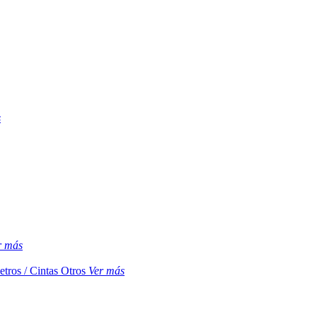
s
r más
etros / Cintas
Otros
Ver más