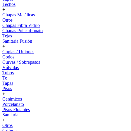
Techos
+
Chapas Metálicas
Otros
Chapas Fibra Vidrio
Chapas Policarbonato
Tejas
Sanitaria Fusión
+
Cuplas / Uniones
Codos
Curvas / Sobrepasos
Válvulas
Tubos
Te
Tapas
Pisos
+
Cerámicos
Porcelanato
Pisos Flotantes
Sanitaria
+
Otros
Grifería