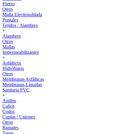
Hierro
Otros
Malla Electrosoldada
Puntales
Tejidos / Alambres
+
Alambres
Otros
Mallas
Impermeabilizantes
+
Asfálticos
Hidrófugos
Otros
Membranas Asfálticas
Membranas Líquidas
Sanitaria PVC
+
Anillos
Caños
Codos
Cuplas / Uniones
Otros
Ramales
Tapas