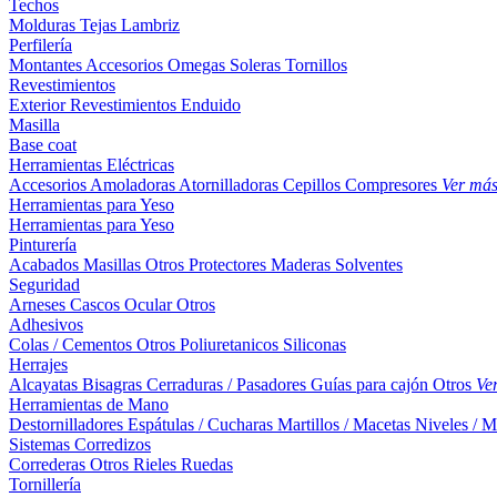
Techos
Molduras
Tejas
Lambriz
Perfilería
Montantes
Accesorios
Omegas
Soleras
Tornillos
Revestimientos
Exterior
Revestimientos
Enduido
Masilla
Base coat
Herramientas Eléctricas
Accesorios
Amoladoras
Atornilladoras
Cepillos
Compresores
Ver má
Herramientas para Yeso
Herramientas para Yeso
Pinturería
Acabados
Masillas
Otros
Protectores Maderas
Solventes
Seguridad
Arneses
Cascos
Ocular
Otros
Adhesivos
Colas / Cementos
Otros
Poliuretanicos
Siliconas
Herrajes
Alcayatas
Bisagras
Cerraduras / Pasadores
Guías para cajón
Otros
Ve
Herramientas de Mano
Destornilladores
Espátulas / Cucharas
Martillos / Macetas
Niveles / M
Sistemas Corredizos
Correderas
Otros
Rieles
Ruedas
Tornillería