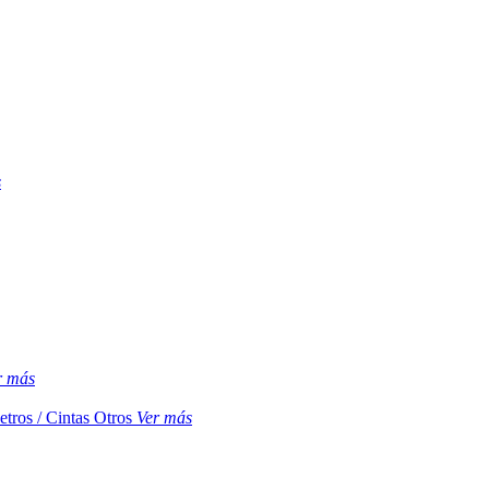
s
r más
etros / Cintas
Otros
Ver más