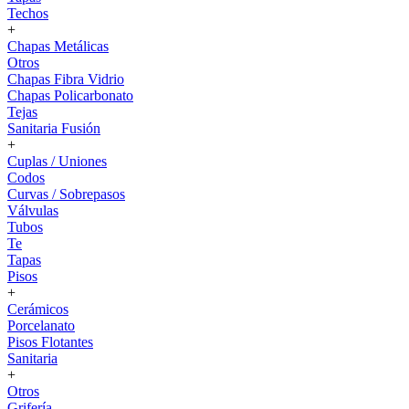
Techos
+
Chapas Metálicas
Otros
Chapas Fibra Vidrio
Chapas Policarbonato
Tejas
Sanitaria Fusión
+
Cuplas / Uniones
Codos
Curvas / Sobrepasos
Válvulas
Tubos
Te
Tapas
Pisos
+
Cerámicos
Porcelanato
Pisos Flotantes
Sanitaria
+
Otros
Grifería