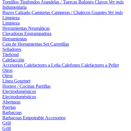
Tornillos
Tirafondos
Arandelas / Tuercas
Bulones
Clavos
Ver más
Indumentaria
Buzos
Calzado
Camisetas
Camperas / Chalecos
Guantes
Ver más
Limpieza
Limpieza
Herramientas Neumáticas
Clavadoras
Engrampadora
Herramientas
Caja de Herramientas
Set
Carretillas
Selladores
Titebond
Calefacción
Accesorios
Calefactores a Leña
Calefones
Calefactores a Pellet
Otros
Otros
Línea Gourmet
Hornos / Cocinas
Parrillas
Electrodomésticos
Electrodomésticos
Aberturas
Puertas
Barbacoas
Barbacoas
Empotrable
Accesorios
Grill
Grill