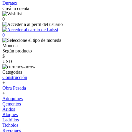
Duratex
Creá tu cuenta
0
0
Moneda
Según producto
$
USD
Categorias
Construcción
+
Obra Pesada
+
Adoquines
Cementos
Áridos
Bloques
Ladrillos
Ticholos
Revoques