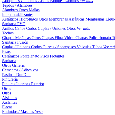
Adoquines
Cementos
Áridos
Bloques
Ladrillos
Ver más
Tejidos / Alambres
Alambres
Otros
Mallas
Impermeabilizantes
Asfálticos
Hidrófugos
Otros
Membranas Asfálticas
Membranas Líqui
Sanitaria PVC
Anillos
Caños
Codos
Cuplas / Uniones
Otros
Ver más
Techos
Chapas Metálicas
Otros
Chapas Fibra Vidrio
Chapas Policarbonato
T
Sanitaria Fusión
Cuplas / Uniones
Codos
Curvas / Sobrepasos
Válvulas
Tubos
Ver má
Pisos
Cerámicos
Porcelanato
Pisos Flotantes
Sanitaria
Otros
Grifería
Cementos / Adhesivos
Pastinas
DunDun
Pinturería
Pinturas Interior / Exterior
Otros
Otros
Aislantes
Aislantes
Placas
Enduídos / Masillas
Yeso