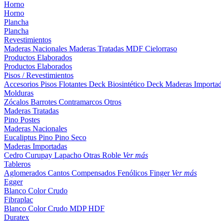
Horno
Horno
Plancha
Plancha
Revestimientos
Maderas Nacionales
Maderas Tratadas
MDF
Cielorraso
Productos Elaborados
Productos Elaborados
Pisos / Revestimientos
Accesorios Pisos Flotantes
Deck Biosintético
Deck Maderas Importa
Molduras
Zócalos
Barrotes
Contramarcos
Otros
Maderas Tratadas
Pino
Postes
Maderas Nacionales
Eucaliptus
Pino
Pino Seco
Maderas Importadas
Cedro
Curupay
Lapacho
Otras
Roble
Ver más
Tableros
Aglomerados
Cantos
Compensados
Fenólicos
Finger
Ver más
Egger
Blanco
Color
Crudo
Fibraplac
Blanco
Color
Crudo
MDP
HDF
Duratex