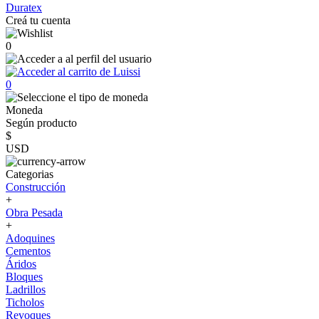
Duratex
Creá tu cuenta
0
0
Moneda
Según producto
$
USD
Categorias
Construcción
+
Obra Pesada
+
Adoquines
Cementos
Áridos
Bloques
Ladrillos
Ticholos
Revoques