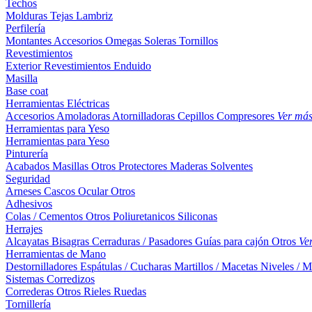
Techos
Molduras
Tejas
Lambriz
Perfilería
Montantes
Accesorios
Omegas
Soleras
Tornillos
Revestimientos
Exterior
Revestimientos
Enduido
Masilla
Base coat
Herramientas Eléctricas
Accesorios
Amoladoras
Atornilladoras
Cepillos
Compresores
Ver má
Herramientas para Yeso
Herramientas para Yeso
Pinturería
Acabados
Masillas
Otros
Protectores Maderas
Solventes
Seguridad
Arneses
Cascos
Ocular
Otros
Adhesivos
Colas / Cementos
Otros
Poliuretanicos
Siliconas
Herrajes
Alcayatas
Bisagras
Cerraduras / Pasadores
Guías para cajón
Otros
Ve
Herramientas de Mano
Destornilladores
Espátulas / Cucharas
Martillos / Macetas
Niveles / M
Sistemas Corredizos
Correderas
Otros
Rieles
Ruedas
Tornillería