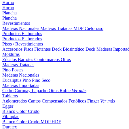
Horno
Horno
Plancha
Plancha
Revestimientos
Maderas Nacionales
Maderas Tratadas
MDF
Cielorraso
Productos Elaborados
Productos Elaborados
Pisos / Revestimientos
Accesorios Pisos Flotantes
Deck Biosintético
Deck Maderas Importa
Molduras
Zócalos
Barrotes
Contramarcos
Otros
Maderas Tratadas
Pino
Postes
Maderas Nacionales
Eucaliptus
Pino
Pino Seco
Maderas Importadas
Cedro
Curupay
Lapacho
Otras
Roble
Ver más
Tableros
Aglomerados
Cantos
Compensados
Fenólicos
Finger
Ver más
Egger
Blanco
Color
Crudo
Fibraplac
Blanco
Color
Crudo
MDP
HDF
Duratex