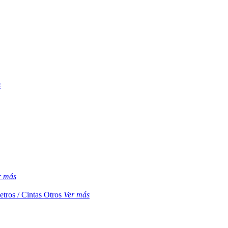
s
r más
etros / Cintas
Otros
Ver más