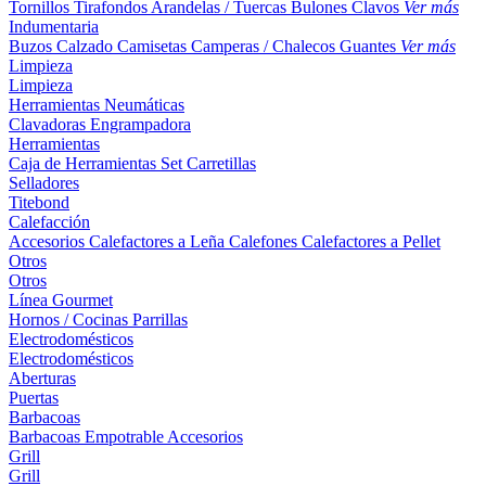
Tornillos
Tirafondos
Arandelas / Tuercas
Bulones
Clavos
Ver más
Indumentaria
Buzos
Calzado
Camisetas
Camperas / Chalecos
Guantes
Ver más
Limpieza
Limpieza
Herramientas Neumáticas
Clavadoras
Engrampadora
Herramientas
Caja de Herramientas
Set
Carretillas
Selladores
Titebond
Calefacción
Accesorios
Calefactores a Leña
Calefones
Calefactores a Pellet
Otros
Otros
Línea Gourmet
Hornos / Cocinas
Parrillas
Electrodomésticos
Electrodomésticos
Aberturas
Puertas
Barbacoas
Barbacoas
Empotrable
Accesorios
Grill
Grill