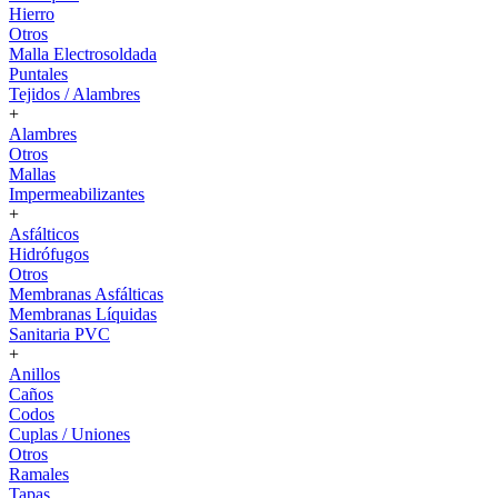
Hierro
Otros
Malla Electrosoldada
Puntales
Tejidos / Alambres
+
Alambres
Otros
Mallas
Impermeabilizantes
+
Asfálticos
Hidrófugos
Otros
Membranas Asfálticas
Membranas Líquidas
Sanitaria PVC
+
Anillos
Caños
Codos
Cuplas / Uniones
Otros
Ramales
Tapas