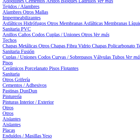
Adoquines
Cementos
Áridos
Bloques
Ladrillos
Ver más
Tejidos / Alambres
Alambres
Otros
Mallas
Impermeabilizantes
Asfálticos
Hidrófugos
Otros
Membranas Asfálticas
Membranas Líqui
Sanitaria PVC
Anillos
Caños
Codos
Cuplas / Uniones
Otros
Ver más
Techos
Chapas Metálicas
Otros
Chapas Fibra Vidrio
Chapas Policarbonato
T
Sanitaria Fusión
Cuplas / Uniones
Codos
Curvas / Sobrepasos
Válvulas
Tubos
Ver má
Pisos
Cerámicos
Porcelanato
Pisos Flotantes
Sanitaria
Otros
Grifería
Cementos / Adhesivos
Pastinas
DunDun
Pinturería
Pinturas Interior / Exterior
Otros
Otros
Aislantes
Aislantes
Placas
Enduídos / Masillas
Yeso