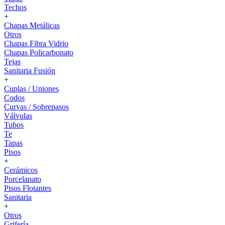
Techos
+
Chapas Metálicas
Otros
Chapas Fibra Vidrio
Chapas Policarbonato
Tejas
Sanitaria Fusión
+
Cuplas / Uniones
Codos
Curvas / Sobrepasos
Válvulas
Tubos
Te
Tapas
Pisos
+
Cerámicos
Porcelanato
Pisos Flotantes
Sanitaria
+
Otros
Grifería