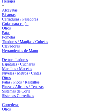
Herrajes
+
Alcayatas
Bisagras
Cerraduras / Pasadores
Guías para cajón
Otros
Patas
Pomelas
Tiradores / Manijas / Cubetas
Clavadoras
Herramientas de Mano
+
Destornilladores
Espátulas / Cucharas
Martillos / Macetas
Niveles / Metros / Cintas
Otros
Palas / Picos / Rastrillos
Pinzas / Alicates / Tenazas
Sistemas de Corte
Sistemas Corredizos
+
Correderas
Otros