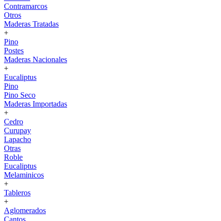
Contramarcos
Otros
Maderas Tratadas
+
Pino
Postes
Maderas Nacionales
+
Eucaliptus
Pino
Pino Seco
Maderas Importadas
+
Cedro
Curupay
Lapacho
Otras
Roble
Eucaliptus
Melaminicos
+
Tableros
+
Aglomerados
Cantos