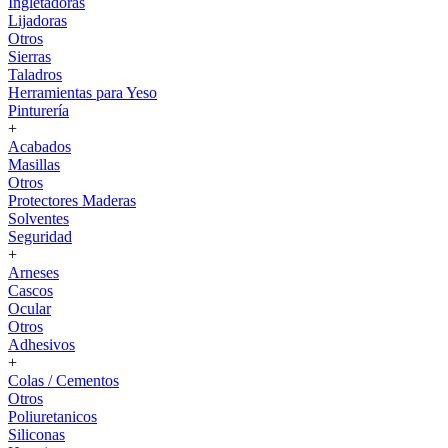
Ingletadoras
Lijadoras
Otros
Sierras
Taladros
Herramientas para Yeso
Pinturería
+
Acabados
Masillas
Otros
Protectores Maderas
Solventes
Seguridad
+
Arneses
Cascos
Ocular
Otros
Adhesivos
+
Colas / Cementos
Otros
Poliuretanicos
Siliconas