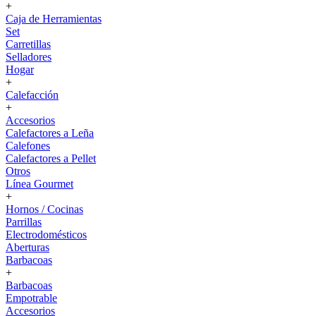
+
Caja de Herramientas
Set
Carretillas
Selladores
Hogar
+
Calefacción
+
Accesorios
Calefactores a Leña
Calefones
Calefactores a Pellet
Otros
Línea Gourmet
+
Hornos / Cocinas
Parrillas
Electrodomésticos
Aberturas
Barbacoas
+
Barbacoas
Empotrable
Accesorios