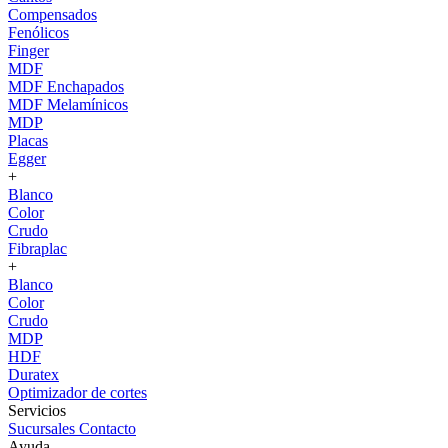
Compensados
Fenólicos
Finger
MDF
MDF Enchapados
MDF Melamínicos
MDP
Placas
Egger
+
Blanco
Color
Crudo
Fibraplac
+
Blanco
Color
Crudo
MDP
HDF
Duratex
Optimizador de cortes
Servicios
Sucursales
Contacto
Ayuda