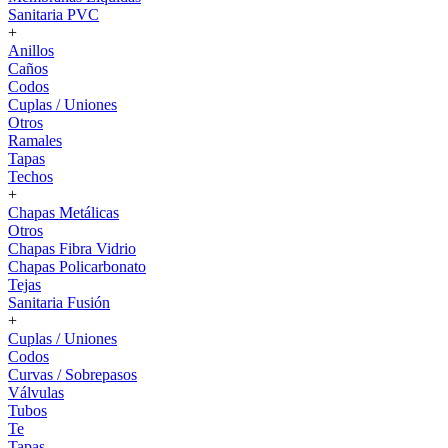
Sanitaria PVC
+
Anillos
Caños
Codos
Cuplas / Uniones
Otros
Ramales
Tapas
Techos
+
Chapas Metálicas
Otros
Chapas Fibra Vidrio
Chapas Policarbonato
Tejas
Sanitaria Fusión
+
Cuplas / Uniones
Codos
Curvas / Sobrepasos
Válvulas
Tubos
Te
Tapas