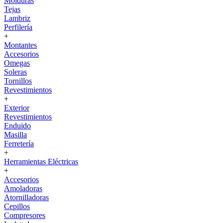
Molduras
Tejas
Lambriz
Perfilería
+
Montantes
Accesorios
Omegas
Soleras
Tornillos
Revestimientos
+
Exterior
Revestimientos
Enduido
Masilla
Ferretería
+
Herramientas Eléctricas
+
Accesorios
Amoladoras
Atornilladoras
Cepillos
Compresores