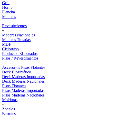
Grill
Horno
Plancha
Maderas
+
Revestimientos
+
Maderas Nacionales
Maderas Tratadas
MDF
Cielorraso
Productos Elaborados
Pisos / Revestimientos
+
Accesorios Pisos Flotantes
Deck Biosintético
Deck Maderas Importadas
Deck Maderas Nacionales
Pisos Flotantes
Pisos Maderas Importadas
Pisos Maderas Nacionales
Molduras
+
Zócalos
Barrotes