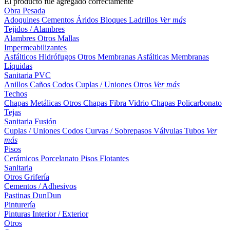
El producto fue agregado correctamente
Obra Pesada
Adoquines
Cementos
Áridos
Bloques
Ladrillos
Ver más
Tejidos / Alambres
Alambres
Otros
Mallas
Impermeabilizantes
Asfálticos
Hidrófugos
Otros
Membranas Asfálticas
Membranas
Líquidas
Sanitaria PVC
Anillos
Caños
Codos
Cuplas / Uniones
Otros
Ver más
Techos
Chapas Metálicas
Otros
Chapas Fibra Vidrio
Chapas Policarbonato
Tejas
Sanitaria Fusión
Cuplas / Uniones
Codos
Curvas / Sobrepasos
Válvulas
Tubos
Ver
más
Pisos
Cerámicos
Porcelanato
Pisos Flotantes
Sanitaria
Otros
Grifería
Cementos / Adhesivos
Pastinas
DunDun
Pinturería
Pinturas Interior / Exterior
Otros