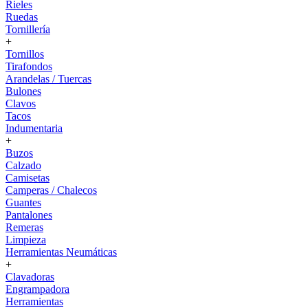
Rieles
Ruedas
Tornillería
+
Tornillos
Tirafondos
Arandelas / Tuercas
Bulones
Clavos
Tacos
Indumentaria
+
Buzos
Calzado
Camisetas
Camperas / Chalecos
Guantes
Pantalones
Remeras
Limpieza
Herramientas Neumáticas
+
Clavadoras
Engrampadora
Herramientas