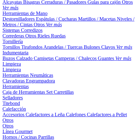
Alcayatas
Bisagras
Cerraduras / Pasadores
Guías para cajón
Otros
Ver más
Herramientas de Mano
Destornilladores
Espátulas / Cucharas
Martillos / Macetas
Niveles /
Metros / Cintas
Otros
Ver más
Sistemas Corredizos
Correderas
Otros
Rieles
Ruedas
Tornillería
Tornillos
Tirafondos
Arandelas / Tuercas
Bulones
Clavos
Ver más
Indumentaria
Buzos
Calzado
Camisetas
Camperas / Chalecos
Guantes
Ver más
Limpieza
Limpieza
Herramientas Neumáticas
Clavadoras
Engrampadora
Herramientas
Caja de Herramientas
Set
Carretillas
Selladores
Titebond
Calefacción
Accesorios
Calefactores a Leña
Calefones
Calefactores a Pellet
Otros
Otros
Línea Gourmet
Hornos / Cocinas
Parrillas