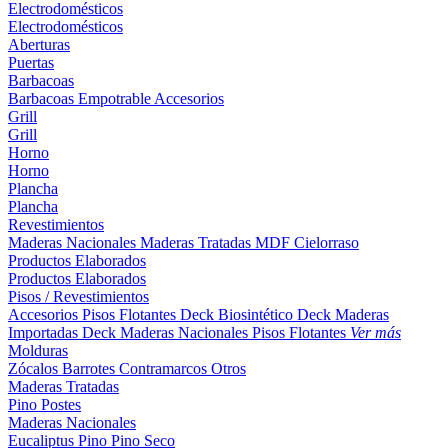
Electrodomésticos
Electrodomésticos
Aberturas
Puertas
Barbacoas
Barbacoas
Empotrable
Accesorios
Grill
Grill
Horno
Horno
Plancha
Plancha
Revestimientos
Maderas Nacionales
Maderas Tratadas
MDF
Cielorraso
Productos Elaborados
Productos Elaborados
Pisos / Revestimientos
Accesorios Pisos Flotantes
Deck Biosintético
Deck Maderas
Importadas
Deck Maderas Nacionales
Pisos Flotantes
Ver más
Molduras
Zócalos
Barrotes
Contramarcos
Otros
Maderas Tratadas
Pino
Postes
Maderas Nacionales
Eucaliptus
Pino
Pino Seco