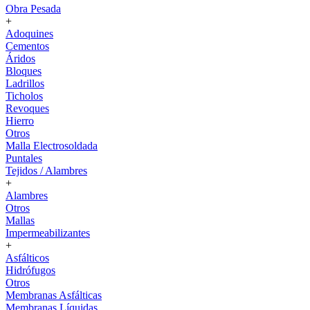
Obra Pesada
+
Adoquines
Cementos
Áridos
Bloques
Ladrillos
Ticholos
Revoques
Hierro
Otros
Malla Electrosoldada
Puntales
Tejidos / Alambres
+
Alambres
Otros
Mallas
Impermeabilizantes
+
Asfálticos
Hidrófugos
Otros
Membranas Asfálticas
Membranas Líquidas