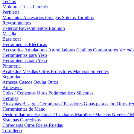
Techos
Molduras
Tejas
Lambriz
Perfilería
Montantes
Accesorios
Omegas
Soleras
Tornillos
Revestimientos
Exterior
Revestimientos
Enduido
Masilla
Base coat
Herramientas Eléctricas
Accesorios
Amoladoras
Atornilladoras
Cepillos
Compresores
Ver má
Herramientas para Yeso
Herramientas para Yeso
Pinturería
Acabados
Masillas
Otros
Protectores Maderas
Solventes
Seguridad
Arneses
Cascos
Ocular
Otros
Adhesivos
Colas / Cementos
Otros
Poliuretanicos
Siliconas
Herrajes
Alcayatas
Bisagras
Cerraduras / Pasadores
Guías para cajón
Otros
Ve
Herramientas de Mano
Destornilladores
Espátulas / Cucharas
Martillos / Macetas
Niveles / M
Sistemas Corredizos
Correderas
Otros
Rieles
Ruedas
Tornillería