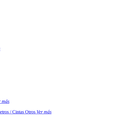
s
r más
etros / Cintas
Otros
Ver más