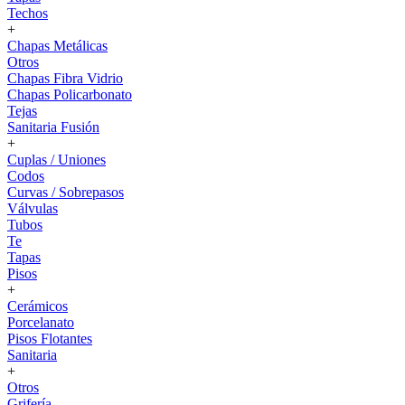
Techos
+
Chapas Metálicas
Otros
Chapas Fibra Vidrio
Chapas Policarbonato
Tejas
Sanitaria Fusión
+
Cuplas / Uniones
Codos
Curvas / Sobrepasos
Válvulas
Tubos
Te
Tapas
Pisos
+
Cerámicos
Porcelanato
Pisos Flotantes
Sanitaria
+
Otros
Grifería