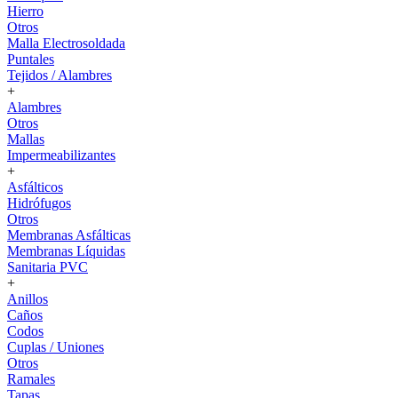
Hierro
Otros
Malla Electrosoldada
Puntales
Tejidos / Alambres
+
Alambres
Otros
Mallas
Impermeabilizantes
+
Asfálticos
Hidrófugos
Otros
Membranas Asfálticas
Membranas Líquidas
Sanitaria PVC
+
Anillos
Caños
Codos
Cuplas / Uniones
Otros
Ramales
Tapas