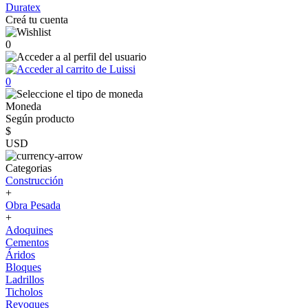
Duratex
Creá tu cuenta
0
0
Moneda
Según producto
$
USD
Categorias
Construcción
+
Obra Pesada
+
Adoquines
Cementos
Áridos
Bloques
Ladrillos
Ticholos
Revoques