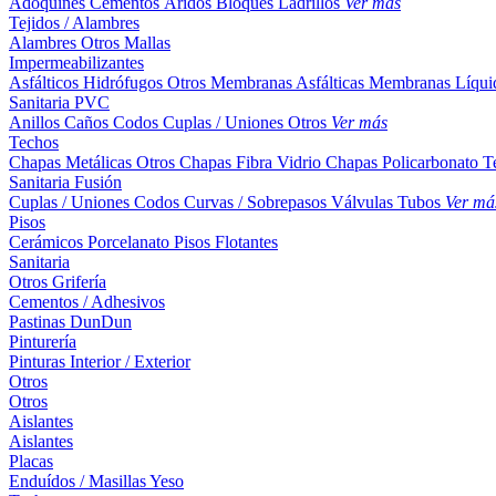
Adoquines
Cementos
Áridos
Bloques
Ladrillos
Ver más
Tejidos / Alambres
Alambres
Otros
Mallas
Impermeabilizantes
Asfálticos
Hidrófugos
Otros
Membranas Asfálticas
Membranas Líqui
Sanitaria PVC
Anillos
Caños
Codos
Cuplas / Uniones
Otros
Ver más
Techos
Chapas Metálicas
Otros
Chapas Fibra Vidrio
Chapas Policarbonato
T
Sanitaria Fusión
Cuplas / Uniones
Codos
Curvas / Sobrepasos
Válvulas
Tubos
Ver má
Pisos
Cerámicos
Porcelanato
Pisos Flotantes
Sanitaria
Otros
Grifería
Cementos / Adhesivos
Pastinas
DunDun
Pinturería
Pinturas Interior / Exterior
Otros
Otros
Aislantes
Aislantes
Placas
Enduídos / Masillas
Yeso