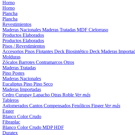
Horno
Horno
Plancha
Plancha
Revestimientos
Maderas Nacionales
Maderas Tratadas
MDF
Cielorraso
Productos Elaborados
Productos Elaborados
Pisos / Revestimientos
Accesorios Pisos Flotantes
Deck Biosintético
Deck Maderas Importa
Molduras
Zócalos
Barrotes
Contramarcos
Otros
Maderas Tratadas
Pino
Postes
Maderas Nacionales
Eucaliptus
Pino
Pino Seco
Maderas Importadas
Cedro
Curupay
Lapacho
Otras
Roble
Ver más
Tableros
Aglomerados
Cantos
Compensados
Fenólicos
Finger
Ver más
Egger
Blanco
Color
Crudo
Fibraplac
Blanco
Color
Crudo
MDP
HDF
Duratex