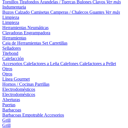
Tornillos
Tirafondos
Arandelas / Tuercas
Bulones
Clavos
Ver más
Indumentaria
Buzos
Calzado
Camisetas
Camperas / Chalecos
Guantes
Ver más
Limpieza
Limpieza
Herramientas Neumáticas
Clavadoras
Engrampadora
Herramientas
Caja de Herramientas
Set
Carretillas
Selladores
Titebond
Calefacción
Accesorios
Calefactores a Leña
Calefones
Calefactores a Pellet
Otros
Otros
Línea Gourmet
Hornos / Cocinas
Parrillas
Electrodomésticos
Electrodomésticos
Aberturas
Puertas
Barbacoas
Barbacoas
Empotrable
Accesorios
Grill
Grill