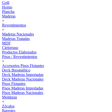
Grill
Horno
Plancha
Maderas
+
Revestimientos
+
Maderas Nacionales
Maderas Tratadas
MDF
Cielorraso
Productos Elaborados
Pisos / Revestimientos
+
Accesorios Pisos Flotantes
Deck Biosintético
Deck Maderas Importadas
Deck Maderas Nacionales
Pisos Flotantes
Pisos Maderas Importadas
Pisos Maderas Nacionales
Molduras
+
Zócalos
Barrotes