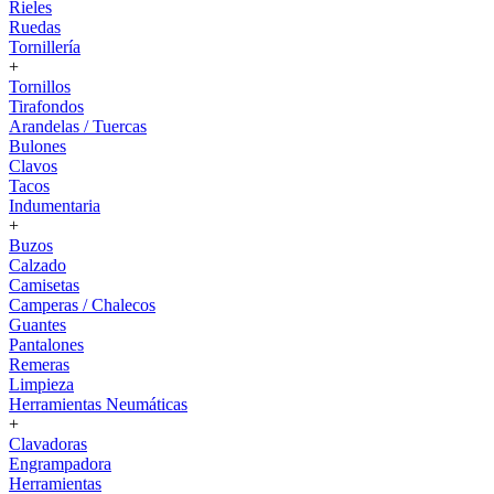
Rieles
Ruedas
Tornillería
+
Tornillos
Tirafondos
Arandelas / Tuercas
Bulones
Clavos
Tacos
Indumentaria
+
Buzos
Calzado
Camisetas
Camperas / Chalecos
Guantes
Pantalones
Remeras
Limpieza
Herramientas Neumáticas
+
Clavadoras
Engrampadora
Herramientas