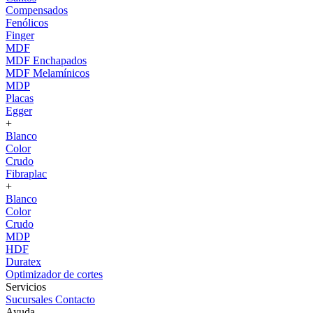
Compensados
Fenólicos
Finger
MDF
MDF Enchapados
MDF Melamínicos
MDP
Placas
Egger
+
Blanco
Color
Crudo
Fibraplac
+
Blanco
Color
Crudo
MDP
HDF
Duratex
Optimizador de cortes
Servicios
Sucursales
Contacto
Ayuda