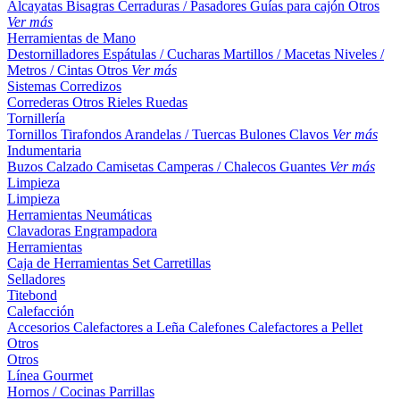
Alcayatas
Bisagras
Cerraduras / Pasadores
Guías para cajón
Otros
Ver más
Herramientas de Mano
Destornilladores
Espátulas / Cucharas
Martillos / Macetas
Niveles /
Metros / Cintas
Otros
Ver más
Sistemas Corredizos
Correderas
Otros
Rieles
Ruedas
Tornillería
Tornillos
Tirafondos
Arandelas / Tuercas
Bulones
Clavos
Ver más
Indumentaria
Buzos
Calzado
Camisetas
Camperas / Chalecos
Guantes
Ver más
Limpieza
Limpieza
Herramientas Neumáticas
Clavadoras
Engrampadora
Herramientas
Caja de Herramientas
Set
Carretillas
Selladores
Titebond
Calefacción
Accesorios
Calefactores a Leña
Calefones
Calefactores a Pellet
Otros
Otros
Línea Gourmet
Hornos / Cocinas
Parrillas