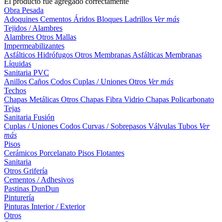
El producto fue agregado correctamente
Obra Pesada
Adoquines
Cementos
Áridos
Bloques
Ladrillos
Ver más
Tejidos / Alambres
Alambres
Otros
Mallas
Impermeabilizantes
Asfálticos
Hidrófugos
Otros
Membranas Asfálticas
Membranas
Líquidas
Sanitaria PVC
Anillos
Caños
Codos
Cuplas / Uniones
Otros
Ver más
Techos
Chapas Metálicas
Otros
Chapas Fibra Vidrio
Chapas Policarbonato
Tejas
Sanitaria Fusión
Cuplas / Uniones
Codos
Curvas / Sobrepasos
Válvulas
Tubos
Ver
más
Pisos
Cerámicos
Porcelanato
Pisos Flotantes
Sanitaria
Otros
Grifería
Cementos / Adhesivos
Pastinas
DunDun
Pinturería
Pinturas Interior / Exterior
Otros