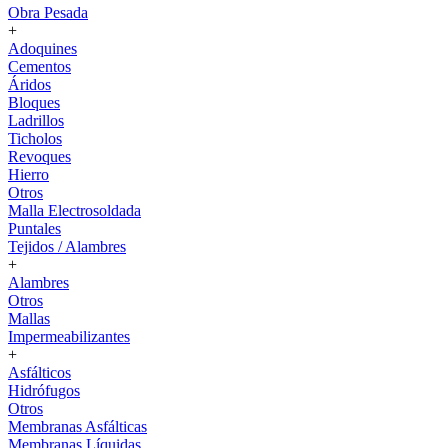
Obra Pesada
+
Adoquines
Cementos
Áridos
Bloques
Ladrillos
Ticholos
Revoques
Hierro
Otros
Malla Electrosoldada
Puntales
Tejidos / Alambres
+
Alambres
Otros
Mallas
Impermeabilizantes
+
Asfálticos
Hidrófugos
Otros
Membranas Asfálticas
Membranas Líquidas