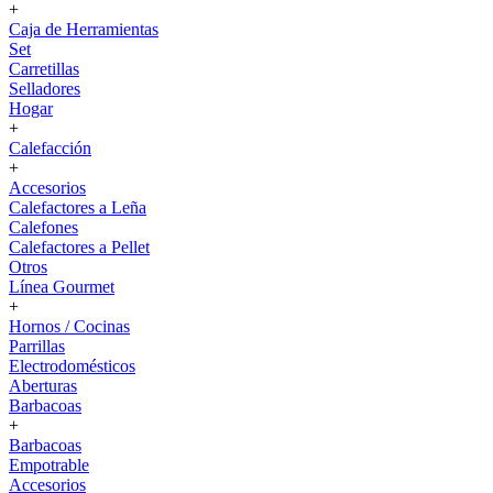
+
Caja de Herramientas
Set
Carretillas
Selladores
Hogar
+
Calefacción
+
Accesorios
Calefactores a Leña
Calefones
Calefactores a Pellet
Otros
Línea Gourmet
+
Hornos / Cocinas
Parrillas
Electrodomésticos
Aberturas
Barbacoas
+
Barbacoas
Empotrable
Accesorios