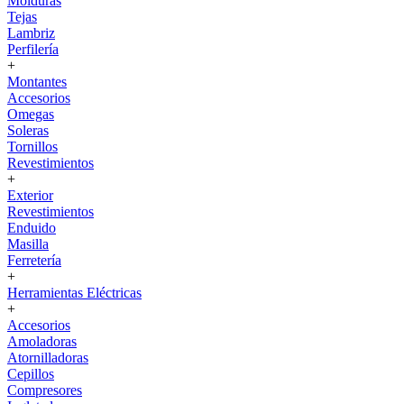
Molduras
Tejas
Lambriz
Perfilería
+
Montantes
Accesorios
Omegas
Soleras
Tornillos
Revestimientos
+
Exterior
Revestimientos
Enduido
Masilla
Ferretería
+
Herramientas Eléctricas
+
Accesorios
Amoladoras
Atornilladoras
Cepillos
Compresores