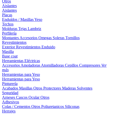
Otros
Aislantes
Aislantes
Placas
Enduídos / Masillas
Yeso
Techos
Molduras
Tejas
Lambriz
Perfilería
Montantes
Accesorios
Omegas
Soleras
Tornillos
Revestimientos
Exterior
Revestimientos
Enduido
Masilla
Base coat
Herramientas Eléctricas
Accesorios
Amoladoras
Atornilladoras
Cepillos
Compresores
Ver
más
Herramientas para Yeso
Herramientas para Yeso
Pinturería
Acabados
Masillas
Otros
Protectores Maderas
Solventes
Seguridad
Arneses
Cascos
Ocular
Otros
Adhesivos
Colas / Cementos
Otros
Poliuretanicos
Siliconas
Herrajes