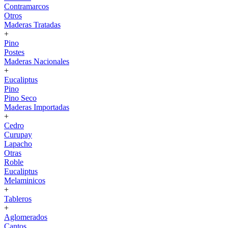
Contramarcos
Otros
Maderas Tratadas
+
Pino
Postes
Maderas Nacionales
+
Eucaliptus
Pino
Pino Seco
Maderas Importadas
+
Cedro
Curupay
Lapacho
Otras
Roble
Eucaliptus
Melaminicos
+
Tableros
+
Aglomerados
Cantos