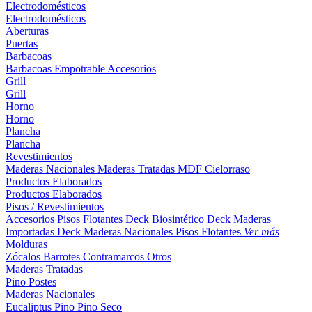
Electrodomésticos
Electrodomésticos
Aberturas
Puertas
Barbacoas
Barbacoas
Empotrable
Accesorios
Grill
Grill
Horno
Horno
Plancha
Plancha
Revestimientos
Maderas Nacionales
Maderas Tratadas
MDF
Cielorraso
Productos Elaborados
Productos Elaborados
Pisos / Revestimientos
Accesorios Pisos Flotantes
Deck Biosintético
Deck Maderas
Importadas
Deck Maderas Nacionales
Pisos Flotantes
Ver más
Molduras
Zócalos
Barrotes
Contramarcos
Otros
Maderas Tratadas
Pino
Postes
Maderas Nacionales
Eucaliptus
Pino
Pino Seco