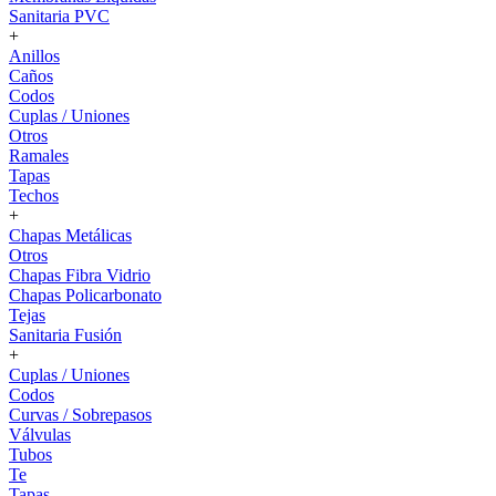
Sanitaria PVC
+
Anillos
Caños
Codos
Cuplas / Uniones
Otros
Ramales
Tapas
Techos
+
Chapas Metálicas
Otros
Chapas Fibra Vidrio
Chapas Policarbonato
Tejas
Sanitaria Fusión
+
Cuplas / Uniones
Codos
Curvas / Sobrepasos
Válvulas
Tubos
Te
Tapas