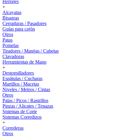
Herrajes
+
Alcayatas
Bisagras
Cerraduras / Pasadores
Guías para cajón
Otros
Patas
Pomelas
Tiradores / Manijas / Cubetas
Clavadoras
Herramientas de Mano
+
Destornilladores
Espátulas / Cucharas
Martillos / Macetas
Niveles / Metros / Cintas
Otros
Palas / Picos / Rastrillos
Pinzas / Alicates / Tenazas
Sistemas de Corte
Sistemas Corredizos
+
Correderas
Otros