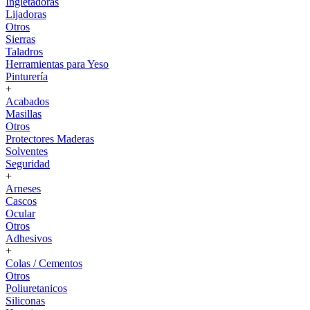
Ingletadoras
Lijadoras
Otros
Sierras
Taladros
Herramientas para Yeso
Pinturería
+
Acabados
Masillas
Otros
Protectores Maderas
Solventes
Seguridad
+
Arneses
Cascos
Ocular
Otros
Adhesivos
+
Colas / Cementos
Otros
Poliuretanicos
Siliconas