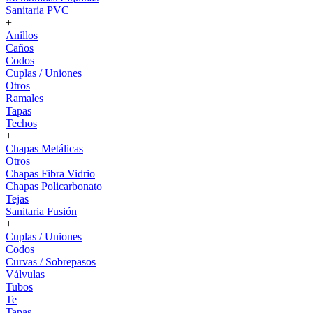
Sanitaria PVC
+
Anillos
Caños
Codos
Cuplas / Uniones
Otros
Ramales
Tapas
Techos
+
Chapas Metálicas
Otros
Chapas Fibra Vidrio
Chapas Policarbonato
Tejas
Sanitaria Fusión
+
Cuplas / Uniones
Codos
Curvas / Sobrepasos
Válvulas
Tubos
Te
Tapas