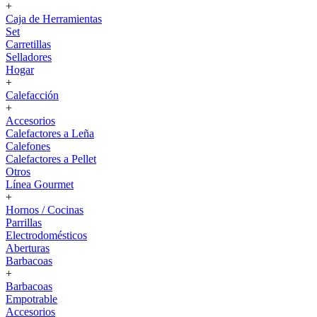
+
Caja de Herramientas
Set
Carretillas
Selladores
Hogar
+
Calefacción
+
Accesorios
Calefactores a Leña
Calefones
Calefactores a Pellet
Otros
Línea Gourmet
+
Hornos / Cocinas
Parrillas
Electrodomésticos
Aberturas
Barbacoas
+
Barbacoas
Empotrable
Accesorios