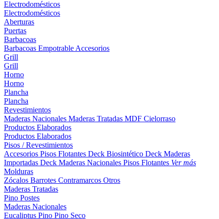
Electrodomésticos
Electrodomésticos
Aberturas
Puertas
Barbacoas
Barbacoas
Empotrable
Accesorios
Grill
Grill
Horno
Horno
Plancha
Plancha
Revestimientos
Maderas Nacionales
Maderas Tratadas
MDF
Cielorraso
Productos Elaborados
Productos Elaborados
Pisos / Revestimientos
Accesorios Pisos Flotantes
Deck Biosintético
Deck Maderas
Importadas
Deck Maderas Nacionales
Pisos Flotantes
Ver más
Molduras
Zócalos
Barrotes
Contramarcos
Otros
Maderas Tratadas
Pino
Postes
Maderas Nacionales
Eucaliptus
Pino
Pino Seco