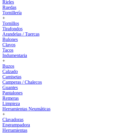
Rieles
Ruedas
Tornillería
+
Tornillos
Tirafondos
Arandelas / Tuercas
Bulones
Clavos
Tacos
Indumentaria
+
Buzos
Calzado
Camisetas
Camperas / Chalecos
Guantes
Pantalones
Remeras
Limpieza
Herramientas Neumáticas
+
Clavadoras
Engrampadora
Herramientas