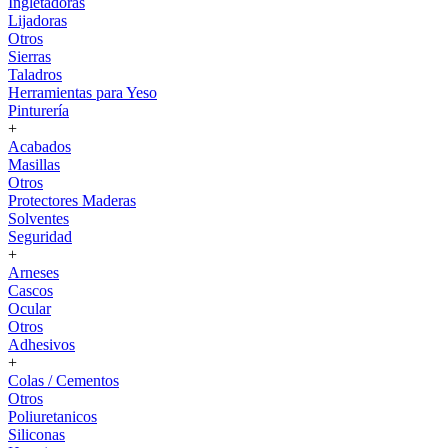
Ingletadoras
Lijadoras
Otros
Sierras
Taladros
Herramientas para Yeso
Pinturería
+
Acabados
Masillas
Otros
Protectores Maderas
Solventes
Seguridad
+
Arneses
Cascos
Ocular
Otros
Adhesivos
+
Colas / Cementos
Otros
Poliuretanicos
Siliconas