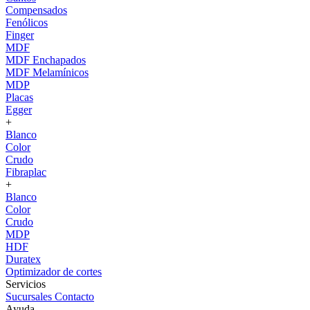
Compensados
Fenólicos
Finger
MDF
MDF Enchapados
MDF Melamínicos
MDP
Placas
Egger
+
Blanco
Color
Crudo
Fibraplac
+
Blanco
Color
Crudo
MDP
HDF
Duratex
Optimizador de cortes
Servicios
Sucursales
Contacto
Ayuda