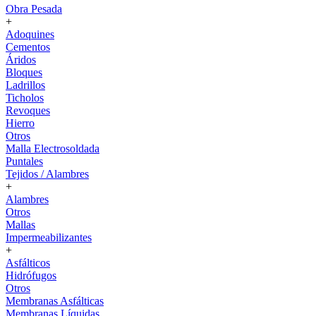
Obra Pesada
+
Adoquines
Cementos
Áridos
Bloques
Ladrillos
Ticholos
Revoques
Hierro
Otros
Malla Electrosoldada
Puntales
Tejidos / Alambres
+
Alambres
Otros
Mallas
Impermeabilizantes
+
Asfálticos
Hidrófugos
Otros
Membranas Asfálticas
Membranas Líquidas