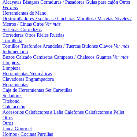
Alcayatas
Bisagras
Cerraduras / Pasadores
Guías para cajón
Otros
Ver más
Herramientas de Mano
Destornilladores
Espátulas / Cucharas
Martillos / Macetas
Niveles /
Metros / Cintas
Otros
Ver más
Sistemas Corredizos
Correderas
Otros
Rieles
Ruedas
Tornillería
Tornillos
Tirafondos
Arandelas / Tuercas
Bulones
Clavos
Ver más
Indumentaria
Buzos
Calzado
Camisetas
Camperas / Chalecos
Guantes
Ver más
Limpieza
Limpieza
Herramientas Neumáticas
Clavadoras
Engrampadora
Herramientas
Caja de Herramientas
Set
Carretillas
Selladores
Titebond
Calefacción
Accesorios
Calefactores a Leña
Calefones
Calefactores a Pellet
Otros
Otros
Línea Gourmet
Hornos / Cocinas
Parrillas