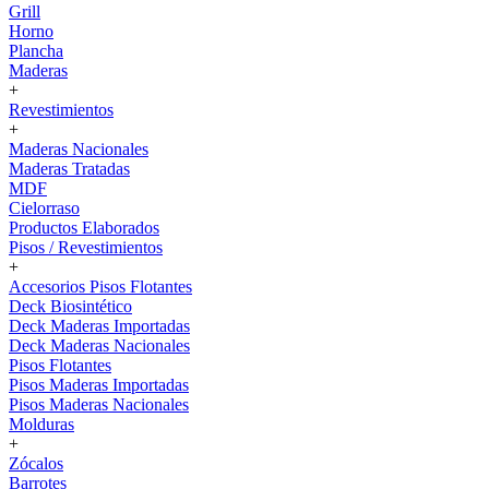
Grill
Horno
Plancha
Maderas
+
Revestimientos
+
Maderas Nacionales
Maderas Tratadas
MDF
Cielorraso
Productos Elaborados
Pisos / Revestimientos
+
Accesorios Pisos Flotantes
Deck Biosintético
Deck Maderas Importadas
Deck Maderas Nacionales
Pisos Flotantes
Pisos Maderas Importadas
Pisos Maderas Nacionales
Molduras
+
Zócalos
Barrotes