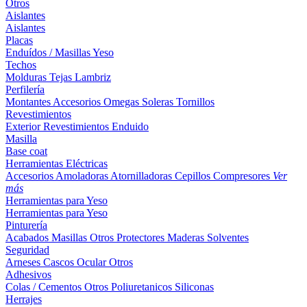
Otros
Aislantes
Aislantes
Placas
Enduídos / Masillas
Yeso
Techos
Molduras
Tejas
Lambriz
Perfilería
Montantes
Accesorios
Omegas
Soleras
Tornillos
Revestimientos
Exterior
Revestimientos
Enduido
Masilla
Base coat
Herramientas Eléctricas
Accesorios
Amoladoras
Atornilladoras
Cepillos
Compresores
Ver
más
Herramientas para Yeso
Herramientas para Yeso
Pinturería
Acabados
Masillas
Otros
Protectores Maderas
Solventes
Seguridad
Arneses
Cascos
Ocular
Otros
Adhesivos
Colas / Cementos
Otros
Poliuretanicos
Siliconas
Herrajes