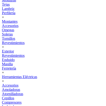
Molduras
Tejas
Lambriz
Perfilería
+
Montantes
Accesorios
Omegas
Soleras
Tornillos
Revestimientos
+
Exterior
Revestimientos
Enduido
Masilla
Ferretería
+
Herramientas Eléctricas
+
Accesorios
Amoladoras
Atornilladoras
Cepillos
Compresores