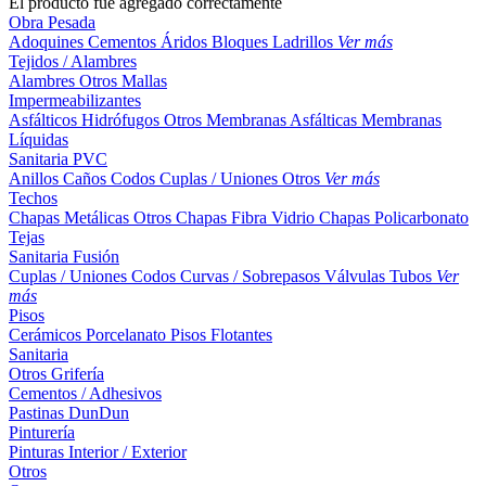
El producto fue agregado correctamente
Obra Pesada
Adoquines
Cementos
Áridos
Bloques
Ladrillos
Ver más
Tejidos / Alambres
Alambres
Otros
Mallas
Impermeabilizantes
Asfálticos
Hidrófugos
Otros
Membranas Asfálticas
Membranas
Líquidas
Sanitaria PVC
Anillos
Caños
Codos
Cuplas / Uniones
Otros
Ver más
Techos
Chapas Metálicas
Otros
Chapas Fibra Vidrio
Chapas Policarbonato
Tejas
Sanitaria Fusión
Cuplas / Uniones
Codos
Curvas / Sobrepasos
Válvulas
Tubos
Ver
más
Pisos
Cerámicos
Porcelanato
Pisos Flotantes
Sanitaria
Otros
Grifería
Cementos / Adhesivos
Pastinas
DunDun
Pinturería
Pinturas Interior / Exterior
Otros