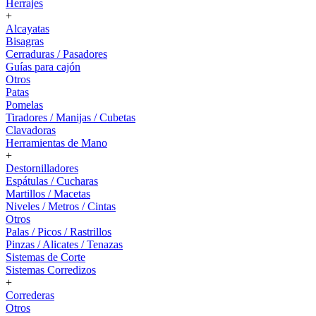
Herrajes
+
Alcayatas
Bisagras
Cerraduras / Pasadores
Guías para cajón
Otros
Patas
Pomelas
Tiradores / Manijas / Cubetas
Clavadoras
Herramientas de Mano
+
Destornilladores
Espátulas / Cucharas
Martillos / Macetas
Niveles / Metros / Cintas
Otros
Palas / Picos / Rastrillos
Pinzas / Alicates / Tenazas
Sistemas de Corte
Sistemas Corredizos
+
Correderas
Otros