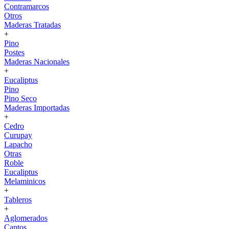
Contramarcos
Otros
Maderas Tratadas
+
Pino
Postes
Maderas Nacionales
+
Eucaliptus
Pino
Pino Seco
Maderas Importadas
+
Cedro
Curupay
Lapacho
Otras
Roble
Eucaliptus
Melaminicos
+
Tableros
+
Aglomerados
Cantos