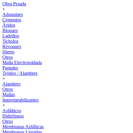
Obra Pesada
+
Adoquines
Cementos
Áridos
Bloques
Ladrillos
Ticholos
Revoques
Hierro
Otros
Malla Electrosoldada
Puntales
Tejidos / Alambres
+
Alambres
Otros
Mallas
Impermeabilizantes
+
Asfálticos
Hidrófugos
Otros
Membranas Asfálticas
Membranas Líquidas