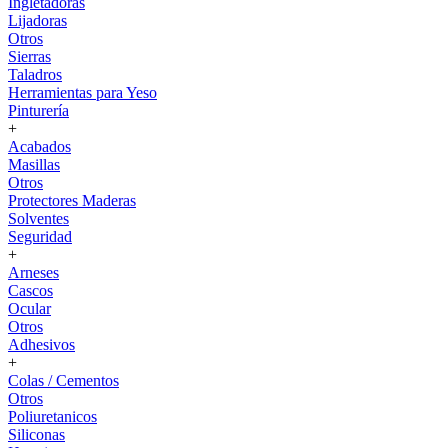
Ingletadoras
Lijadoras
Otros
Sierras
Taladros
Herramientas para Yeso
Pinturería
+
Acabados
Masillas
Otros
Protectores Maderas
Solventes
Seguridad
+
Arneses
Cascos
Ocular
Otros
Adhesivos
+
Colas / Cementos
Otros
Poliuretanicos
Siliconas