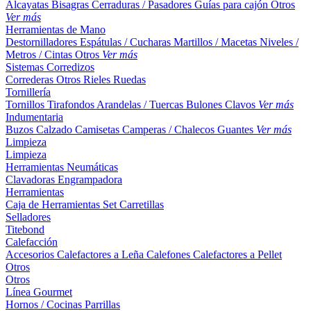
Alcayatas
Bisagras
Cerraduras / Pasadores
Guías para cajón
Otros
Ver más
Herramientas de Mano
Destornilladores
Espátulas / Cucharas
Martillos / Macetas
Niveles /
Metros / Cintas
Otros
Ver más
Sistemas Corredizos
Correderas
Otros
Rieles
Ruedas
Tornillería
Tornillos
Tirafondos
Arandelas / Tuercas
Bulones
Clavos
Ver más
Indumentaria
Buzos
Calzado
Camisetas
Camperas / Chalecos
Guantes
Ver más
Limpieza
Limpieza
Herramientas Neumáticas
Clavadoras
Engrampadora
Herramientas
Caja de Herramientas
Set
Carretillas
Selladores
Titebond
Calefacción
Accesorios
Calefactores a Leña
Calefones
Calefactores a Pellet
Otros
Otros
Línea Gourmet
Hornos / Cocinas
Parrillas