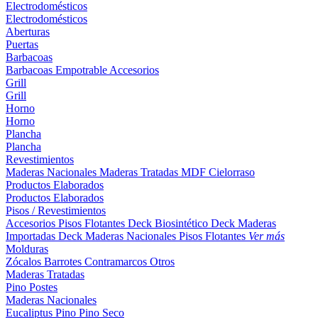
Electrodomésticos
Electrodomésticos
Aberturas
Puertas
Barbacoas
Barbacoas
Empotrable
Accesorios
Grill
Grill
Horno
Horno
Plancha
Plancha
Revestimientos
Maderas Nacionales
Maderas Tratadas
MDF
Cielorraso
Productos Elaborados
Productos Elaborados
Pisos / Revestimientos
Accesorios Pisos Flotantes
Deck Biosintético
Deck Maderas
Importadas
Deck Maderas Nacionales
Pisos Flotantes
Ver más
Molduras
Zócalos
Barrotes
Contramarcos
Otros
Maderas Tratadas
Pino
Postes
Maderas Nacionales
Eucaliptus
Pino
Pino Seco