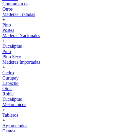
Contramarcos
Otros
Maderas Tratadas
+
Pino
Postes
Maderas Nacionales
+
Eucaliptus
Pino
Pino Seco
Maderas Importadas
+
Cedro
Curupay
Lapacho
Otras
Roble
Eucaliptus
Melaminicos
+
Tableros
+
Aglomerados
Cantos