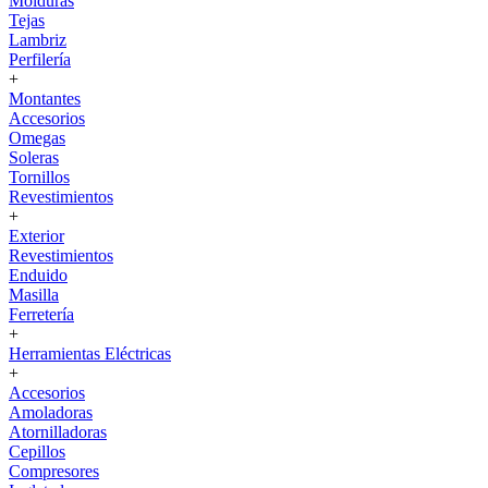
Molduras
Tejas
Lambriz
Perfilería
+
Montantes
Accesorios
Omegas
Soleras
Tornillos
Revestimientos
+
Exterior
Revestimientos
Enduido
Masilla
Ferretería
+
Herramientas Eléctricas
+
Accesorios
Amoladoras
Atornilladoras
Cepillos
Compresores