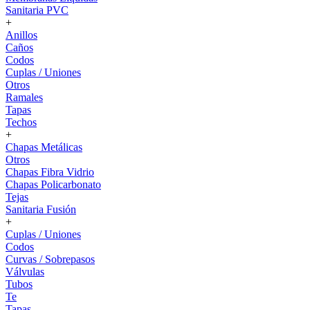
Sanitaria PVC
+
Anillos
Caños
Codos
Cuplas / Uniones
Otros
Ramales
Tapas
Techos
+
Chapas Metálicas
Otros
Chapas Fibra Vidrio
Chapas Policarbonato
Tejas
Sanitaria Fusión
+
Cuplas / Uniones
Codos
Curvas / Sobrepasos
Válvulas
Tubos
Te
Tapas