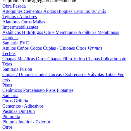
El producto fue agregado correctamente
Obra Pesada
Adoquines
Cementos
Áridos
Bloques
Ladrillos
Ver más
Tejidos / Alambres
Alambres
Otros
Mallas
Impermeabilizantes
Asfálticos
Hidrófugos
Otros
Membranas Asfálticas
Membranas
Líquidas
Sanitaria PVC
Anillos
Caños
Codos
Cuplas / Uniones
Otros
Ver más
Techos
Chapas Metálicas
Otros
Chapas Fibra Vidrio
Chapas Policarbonato
Tejas
Sanitaria Fusión
Cuplas / Uniones
Codos
Curvas / Sobrepasos
Válvulas
Tubos
Ver
más
Pisos
Cerámicos
Porcelanato
Pisos Flotantes
Sanitaria
Otros
Grifería
Cementos / Adhesivos
Pastinas
DunDun
Pinturería
Pinturas Interior / Exterior
Otros