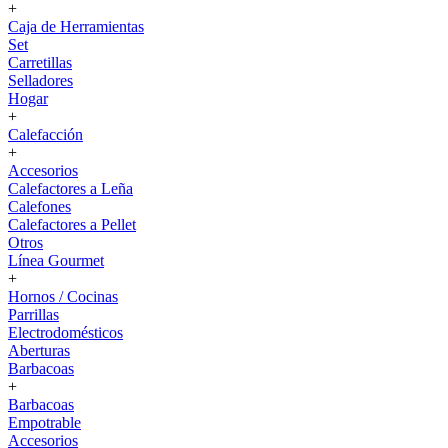
+
Caja de Herramientas
Set
Carretillas
Selladores
Hogar
+
Calefacción
+
Accesorios
Calefactores a Leña
Calefones
Calefactores a Pellet
Otros
Línea Gourmet
+
Hornos / Cocinas
Parrillas
Electrodomésticos
Aberturas
Barbacoas
+
Barbacoas
Empotrable
Accesorios