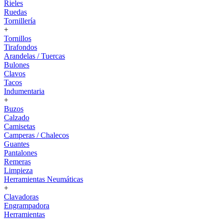
Rieles
Ruedas
Tornillería
+
Tornillos
Tirafondos
Arandelas / Tuercas
Bulones
Clavos
Tacos
Indumentaria
+
Buzos
Calzado
Camisetas
Camperas / Chalecos
Guantes
Pantalones
Remeras
Limpieza
Herramientas Neumáticas
+
Clavadoras
Engrampadora
Herramientas