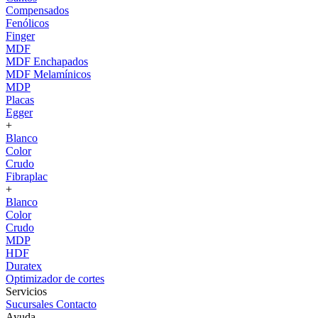
Compensados
Fenólicos
Finger
MDF
MDF Enchapados
MDF Melamínicos
MDP
Placas
Egger
+
Blanco
Color
Crudo
Fibraplac
+
Blanco
Color
Crudo
MDP
HDF
Duratex
Optimizador de cortes
Servicios
Sucursales
Contacto
Ayuda