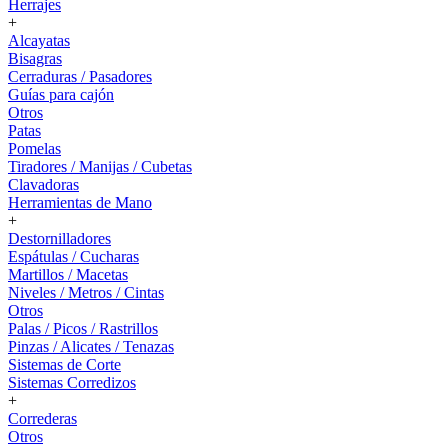
Herrajes
+
Alcayatas
Bisagras
Cerraduras / Pasadores
Guías para cajón
Otros
Patas
Pomelas
Tiradores / Manijas / Cubetas
Clavadoras
Herramientas de Mano
+
Destornilladores
Espátulas / Cucharas
Martillos / Macetas
Niveles / Metros / Cintas
Otros
Palas / Picos / Rastrillos
Pinzas / Alicates / Tenazas
Sistemas de Corte
Sistemas Corredizos
+
Correderas
Otros