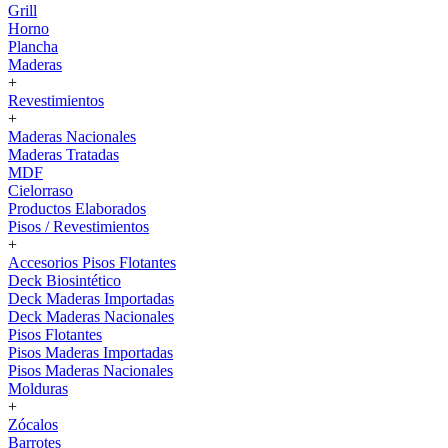
Grill
Horno
Plancha
Maderas
+
Revestimientos
+
Maderas Nacionales
Maderas Tratadas
MDF
Cielorraso
Productos Elaborados
Pisos / Revestimientos
+
Accesorios Pisos Flotantes
Deck Biosintético
Deck Maderas Importadas
Deck Maderas Nacionales
Pisos Flotantes
Pisos Maderas Importadas
Pisos Maderas Nacionales
Molduras
+
Zócalos
Barrotes