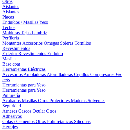
Otros
Aislantes
Aislantes
Placas
Enduídos / Masillas
Yeso
Techos
Molduras
Tejas
Lambriz
Perfilería
Montantes
Accesorios
Omegas
Soleras
Tornillos
Revestimientos
Exterior
Revestimientos
Enduido
Masilla
Base coat
Herramientas Eléctricas
Accesorios
Amoladoras
Atornilladoras
Cepillos
Compresores
Ver
más
Herramientas para Yeso
Herramientas para Yeso
Pinturería
Acabados
Masillas
Otros
Protectores Maderas
Solventes
Seguridad
Arneses
Cascos
Ocular
Otros
Adhesivos
Colas / Cementos
Otros
Poliuretanicos
Siliconas
Herrajes