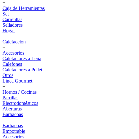
+
Caja de Herramientas
Set
Carretillas
Selladores
Hogar
+
Calefacción
+
Accesorios
Calefactores a Leña
Calefones
Calefactores a Pellet
Otros
Línea Gourmet
+
Hornos / Cocinas
Parrillas
Electrodomésticos
Aberturas
Barbacoas
+
Barbacoas
Empotrable
Accesorios