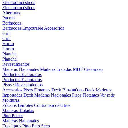
Electrodomésticos
Electrodomésticos
Aberturas
Puertas
Barbacoas
Barbacoas
Empotrable
Accesorios
Grill
Grill
Horno
Horno
Plancha
Plancha
Revestimientos
Maderas Nacionales
Maderas Tratadas
MDF
Cielorraso
Productos Elaborados
Productos Elaborados
Pisos / Revestimientos
Accesorios Pisos Flotantes
Deck Biosintético
Deck Maderas
Importadas
Deck Maderas Nacionales
Pisos Flotantes
Ver más
Molduras
Zócalos
Barrotes
Contramarcos
Otros
Maderas Tratadas
Pino
Postes
Maderas Nacionales
Eucaliptus
Pino
Pino Seco