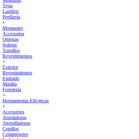
Molduras
Tejas
Lambriz
Perfilería
+
Montantes
Accesorios
Omegas
Soleras
Tornillos
Revestimientos
+
Exterior
Revestimientos
Enduido
Masilla
Ferretería
+
Herramientas Eléctricas
+
Accesorios
Amoladoras
Atornilladoras
Cepillos
Compresores