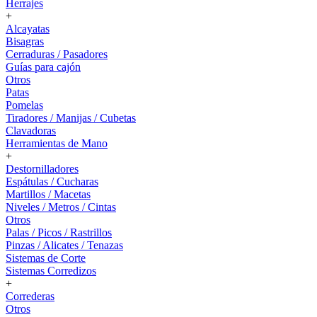
Herrajes
+
Alcayatas
Bisagras
Cerraduras / Pasadores
Guías para cajón
Otros
Patas
Pomelas
Tiradores / Manijas / Cubetas
Clavadoras
Herramientas de Mano
+
Destornilladores
Espátulas / Cucharas
Martillos / Macetas
Niveles / Metros / Cintas
Otros
Palas / Picos / Rastrillos
Pinzas / Alicates / Tenazas
Sistemas de Corte
Sistemas Corredizos
+
Correderas
Otros