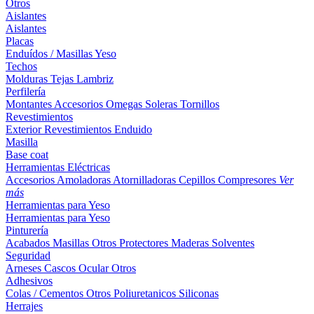
Otros
Aislantes
Aislantes
Placas
Enduídos / Masillas
Yeso
Techos
Molduras
Tejas
Lambriz
Perfilería
Montantes
Accesorios
Omegas
Soleras
Tornillos
Revestimientos
Exterior
Revestimientos
Enduido
Masilla
Base coat
Herramientas Eléctricas
Accesorios
Amoladoras
Atornilladoras
Cepillos
Compresores
Ver
más
Herramientas para Yeso
Herramientas para Yeso
Pinturería
Acabados
Masillas
Otros
Protectores Maderas
Solventes
Seguridad
Arneses
Cascos
Ocular
Otros
Adhesivos
Colas / Cementos
Otros
Poliuretanicos
Siliconas
Herrajes