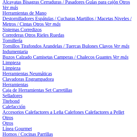
Alcayatas
Bisagras
Cerraduras / Pasadores
Guías para cajón
Otros
Ver más
Herramientas de Mano
Destornilladores
Espátulas / Cucharas
Martillos / Macetas
Niveles /
Metros / Cintas
Otros
Ver más
Sistemas Corredizos
Correderas
Otros
Rieles
Ruedas
Tornillería
Tornillos
Tirafondos
Arandelas / Tuercas
Bulones
Clavos
Ver más
Indumentaria
Buzos
Calzado
Camisetas
Camperas / Chalecos
Guantes
Ver más
Limpieza
Limpieza
Herramientas Neumáticas
Clavadoras
Engrampadora
Herramientas
Caja de Herramientas
Set
Carretillas
Selladores
Titebond
Calefacción
Accesorios
Calefactores a Leña
Calefones
Calefactores a Pellet
Otros
Otros
Línea Gourmet
Hornos / Cocinas
Parrillas