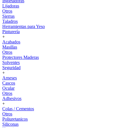
Ingletadoras
Lijadoras
Otros
Sierras
Taladros
Herramientas para Yeso
Pinturería
+
Acabados
Masillas
Otros
Protectores Maderas
Solventes
Seguridad
+
Arneses
Cascos
Ocular
Otros
Adhesivos
+
Colas / Cementos
Otros
Poliuretanicos
Siliconas