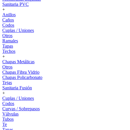
Sanitaria PVC
+
Anillos
Caños
Codos
Cuplas / Uniones
Otros
Ramales
Tapas
Techos
+
Chapas Metálicas
Otros
Chapas Fibra Vidrio
Chapas Policarbonato
Tejas
Sanitaria Fusión
+
Cuplas / Uniones
Codos
Curvas / Sobrepasos
Válvulas
Tubos
Te
Tapas