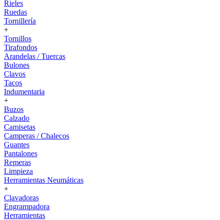
Rieles
Ruedas
Tornillería
+
Tornillos
Tirafondos
Arandelas / Tuercas
Bulones
Clavos
Tacos
Indumentaria
+
Buzos
Calzado
Camisetas
Camperas / Chalecos
Guantes
Pantalones
Remeras
Limpieza
Herramientas Neumáticas
+
Clavadoras
Engrampadora
Herramientas