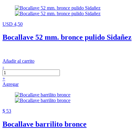
USD 4,50
Bocallave 52 mm. bronce pulido Sidañez
Añadir al carrito
-
+
Agregar
$ 53
Bocallave barrilito bronce