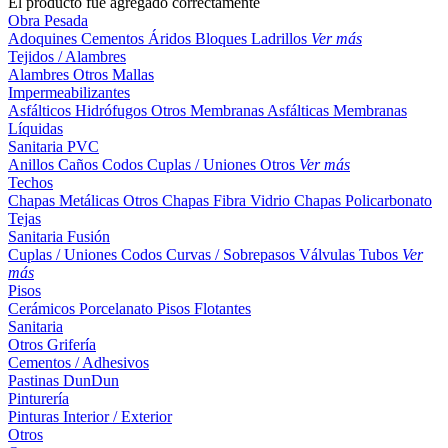
El producto fue agregado correctamente
Obra Pesada
Adoquines
Cementos
Áridos
Bloques
Ladrillos
Ver más
Tejidos / Alambres
Alambres
Otros
Mallas
Impermeabilizantes
Asfálticos
Hidrófugos
Otros
Membranas Asfálticas
Membranas
Líquidas
Sanitaria PVC
Anillos
Caños
Codos
Cuplas / Uniones
Otros
Ver más
Techos
Chapas Metálicas
Otros
Chapas Fibra Vidrio
Chapas Policarbonato
Tejas
Sanitaria Fusión
Cuplas / Uniones
Codos
Curvas / Sobrepasos
Válvulas
Tubos
Ver
más
Pisos
Cerámicos
Porcelanato
Pisos Flotantes
Sanitaria
Otros
Grifería
Cementos / Adhesivos
Pastinas
DunDun
Pinturería
Pinturas Interior / Exterior
Otros