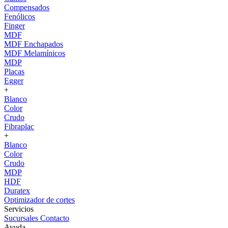
Compensados
Fenólicos
Finger
MDF
MDF Enchapados
MDF Melamínicos
MDP
Placas
Egger
+
Blanco
Color
Crudo
Fibraplac
+
Blanco
Color
Crudo
MDP
HDF
Duratex
Optimizador de cortes
Servicios
Sucursales
Contacto
Ayuda