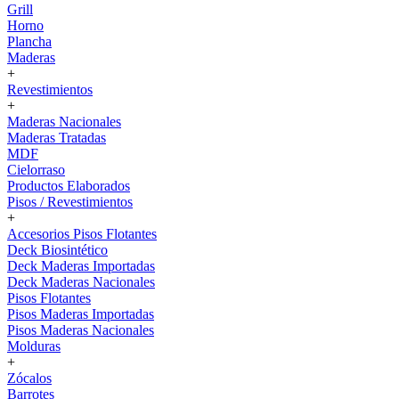
Grill
Horno
Plancha
Maderas
+
Revestimientos
+
Maderas Nacionales
Maderas Tratadas
MDF
Cielorraso
Productos Elaborados
Pisos / Revestimientos
+
Accesorios Pisos Flotantes
Deck Biosintético
Deck Maderas Importadas
Deck Maderas Nacionales
Pisos Flotantes
Pisos Maderas Importadas
Pisos Maderas Nacionales
Molduras
+
Zócalos
Barrotes