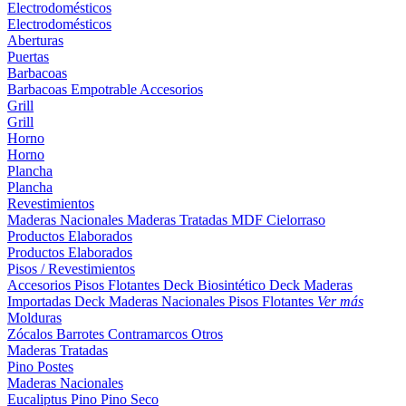
Electrodomésticos
Electrodomésticos
Aberturas
Puertas
Barbacoas
Barbacoas
Empotrable
Accesorios
Grill
Grill
Horno
Horno
Plancha
Plancha
Revestimientos
Maderas Nacionales
Maderas Tratadas
MDF
Cielorraso
Productos Elaborados
Productos Elaborados
Pisos / Revestimientos
Accesorios Pisos Flotantes
Deck Biosintético
Deck Maderas
Importadas
Deck Maderas Nacionales
Pisos Flotantes
Ver más
Molduras
Zócalos
Barrotes
Contramarcos
Otros
Maderas Tratadas
Pino
Postes
Maderas Nacionales
Eucaliptus
Pino
Pino Seco