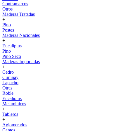
Contramarcos
Otros
Maderas Tratadas
+
Pino
Postes
Maderas Nacionales
+
Eucaliptus
Pino
Pino Seco
Maderas Importadas
+
Cedro
Curupay
Lapacho
Otras
Roble
Eucaliptus
Melaminicos
+
Tableros
+
Aglomerados
Cantos