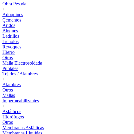
Obra Pesada
+
Adoquines
Cementos
Áridos
Bloques
Ladrillos
Ticholos
Revoques
Hierro
Otros
Malla Electrosoldada
Puntales
Tejidos / Alambres
+
Alambres
Otros
Mallas
Impermeabilizantes
+
Asfálticos
Hidrófugos
Otros
Membranas Asfálticas
Membranas Líquidas