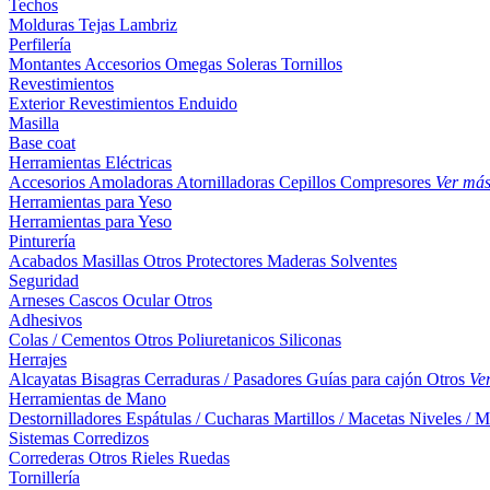
Techos
Molduras
Tejas
Lambriz
Perfilería
Montantes
Accesorios
Omegas
Soleras
Tornillos
Revestimientos
Exterior
Revestimientos
Enduido
Masilla
Base coat
Herramientas Eléctricas
Accesorios
Amoladoras
Atornilladoras
Cepillos
Compresores
Ver má
Herramientas para Yeso
Herramientas para Yeso
Pinturería
Acabados
Masillas
Otros
Protectores Maderas
Solventes
Seguridad
Arneses
Cascos
Ocular
Otros
Adhesivos
Colas / Cementos
Otros
Poliuretanicos
Siliconas
Herrajes
Alcayatas
Bisagras
Cerraduras / Pasadores
Guías para cajón
Otros
Ve
Herramientas de Mano
Destornilladores
Espátulas / Cucharas
Martillos / Macetas
Niveles / M
Sistemas Corredizos
Correderas
Otros
Rieles
Ruedas
Tornillería