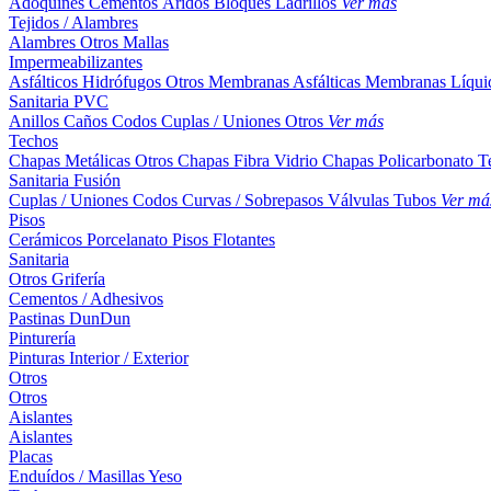
Adoquines
Cementos
Áridos
Bloques
Ladrillos
Ver más
Tejidos / Alambres
Alambres
Otros
Mallas
Impermeabilizantes
Asfálticos
Hidrófugos
Otros
Membranas Asfálticas
Membranas Líqui
Sanitaria PVC
Anillos
Caños
Codos
Cuplas / Uniones
Otros
Ver más
Techos
Chapas Metálicas
Otros
Chapas Fibra Vidrio
Chapas Policarbonato
T
Sanitaria Fusión
Cuplas / Uniones
Codos
Curvas / Sobrepasos
Válvulas
Tubos
Ver má
Pisos
Cerámicos
Porcelanato
Pisos Flotantes
Sanitaria
Otros
Grifería
Cementos / Adhesivos
Pastinas
DunDun
Pinturería
Pinturas Interior / Exterior
Otros
Otros
Aislantes
Aislantes
Placas
Enduídos / Masillas
Yeso