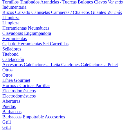
Tornillos
Tirafondos
Arandelas / Tuercas
Bulones
Clavos
Ver más
Indumentaria
Buzos
Calzado
Camisetas
Camperas / Chalecos
Guantes
Ver más
Limpieza
Limpieza
Herramientas Neumáticas
Clavadoras
Engrampadora
Herramientas
Caja de Herramientas
Set
Carretillas
Selladores
Titebond
Calefacción
Accesorios
Calefactores a Leña
Calefones
Calefactores a Pellet
Otros
Otros
Línea Gourmet
Hornos / Cocinas
Parrillas
Electrodomésticos
Electrodomésticos
Aberturas
Puertas
Barbacoas
Barbacoas
Empotrable
Accesorios
Grill
Grill