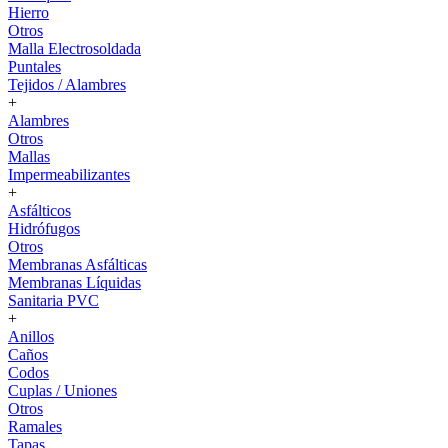
Hierro
Otros
Malla Electrosoldada
Puntales
Tejidos / Alambres
+
Alambres
Otros
Mallas
Impermeabilizantes
+
Asfálticos
Hidrófugos
Otros
Membranas Asfálticas
Membranas Líquidas
Sanitaria PVC
+
Anillos
Caños
Codos
Cuplas / Uniones
Otros
Ramales
Tapas