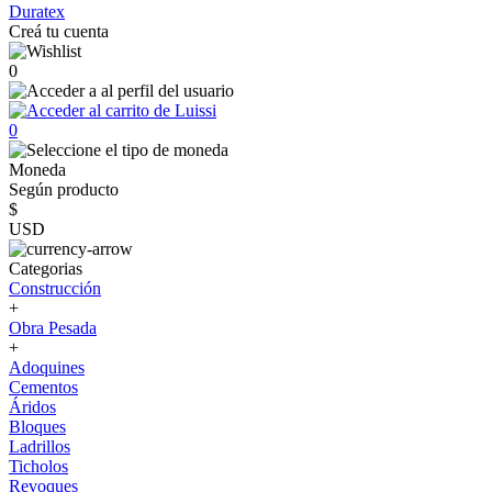
Duratex
Creá tu cuenta
0
0
Moneda
Según producto
$
USD
Categorias
Construcción
+
Obra Pesada
+
Adoquines
Cementos
Áridos
Bloques
Ladrillos
Ticholos
Revoques