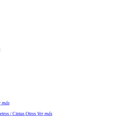
s
r más
etros / Cintas
Otros
Ver más