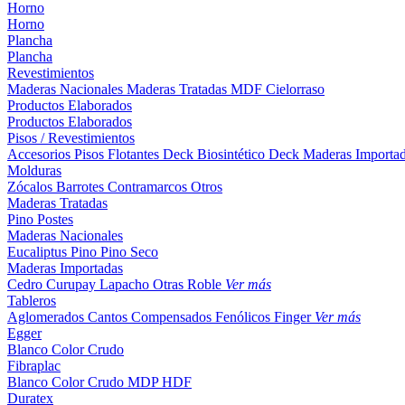
Horno
Horno
Plancha
Plancha
Revestimientos
Maderas Nacionales
Maderas Tratadas
MDF
Cielorraso
Productos Elaborados
Productos Elaborados
Pisos / Revestimientos
Accesorios Pisos Flotantes
Deck Biosintético
Deck Maderas Importa
Molduras
Zócalos
Barrotes
Contramarcos
Otros
Maderas Tratadas
Pino
Postes
Maderas Nacionales
Eucaliptus
Pino
Pino Seco
Maderas Importadas
Cedro
Curupay
Lapacho
Otras
Roble
Ver más
Tableros
Aglomerados
Cantos
Compensados
Fenólicos
Finger
Ver más
Egger
Blanco
Color
Crudo
Fibraplac
Blanco
Color
Crudo
MDP
HDF
Duratex