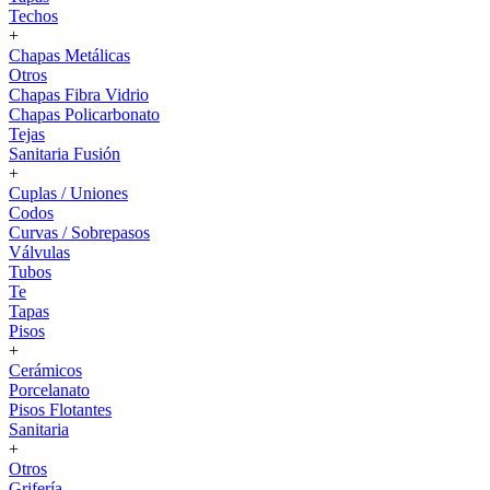
Techos
+
Chapas Metálicas
Otros
Chapas Fibra Vidrio
Chapas Policarbonato
Tejas
Sanitaria Fusión
+
Cuplas / Uniones
Codos
Curvas / Sobrepasos
Válvulas
Tubos
Te
Tapas
Pisos
+
Cerámicos
Porcelanato
Pisos Flotantes
Sanitaria
+
Otros
Grifería