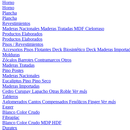
Horno
Horno
Plancha
Plancha
Revestimientos
Maderas Nacionales
Maderas Tratadas
MDF
Cielorraso
Productos Elaborados
Productos Elaborados
Pisos / Revestimientos
Accesorios Pisos Flotantes
Deck Biosintético
Deck Maderas Importa
Molduras
Zócalos
Barrotes
Contramarcos
Otros
Maderas Tratadas
Pino
Postes
Maderas Nacionales
Eucaliptus
Pino
Pino Seco
Maderas Importadas
Cedro
Curupay
Lapacho
Otras
Roble
Ver más
Tableros
Aglomerados
Cantos
Compensados
Fenólicos
Finger
Ver más
Egger
Blanco
Color
Crudo
Fibraplac
Blanco
Color
Crudo
MDP
HDF
Duratex