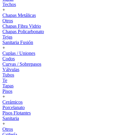
Techos
+
Chapas Metálicas
Otros
Chapas Fibra Vidrio
Chapas Policarbonato
Tejas
Sanitaria Fusión
+
Cuplas / Uniones
Codos
Curvas / Sobrepasos
Válvulas
Tubos
Te
Tapas
Pisos
+
Cerámicos
Porcelanato
Pisos Flotantes
Sanitaria
+
Otros
Grifería