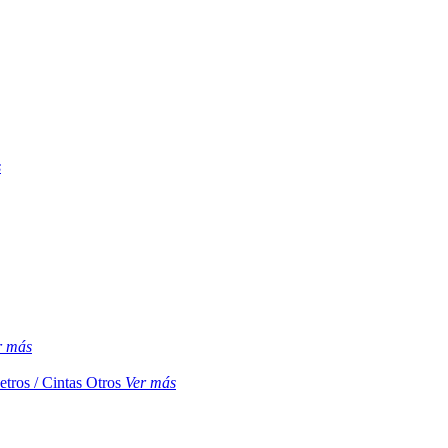
s
r más
etros / Cintas
Otros
Ver más