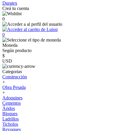
Duratex
Creá tu cuenta
0
0
Moneda
Según producto
$
USD
Categorias
Construcción
+
Obra Pesada
+
Adoquines
Cementos
Áridos
Bloques
Ladrillos
Ticholos
Revoques