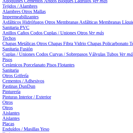
Adoquines
Cementos
Áridos
Bloques
Ladrillos
Ver más
Tejidos / Alambres
Alambres
Otros
Mallas
Impermeabilizantes
Asfálticos
Hidrófugos
Otros
Membranas Asfálticas
Membranas Líqui
Sanitaria PVC
Anillos
Caños
Codos
Cuplas / Uniones
Otros
Ver más
Techos
Chapas Metálicas
Otros
Chapas Fibra Vidrio
Chapas Policarbonato
T
Sanitaria Fusión
Cuplas / Uniones
Codos
Curvas / Sobrepasos
Válvulas
Tubos
Ver má
Pisos
Cerámicos
Porcelanato
Pisos Flotantes
Sanitaria
Otros
Grifería
Cementos / Adhesivos
Pastinas
DunDun
Pinturería
Pinturas Interior / Exterior
Otros
Otros
Aislantes
Aislantes
Placas
Enduídos / Masillas
Yeso