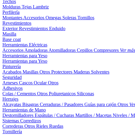
Techos
Molduras
Tejas
Lambriz
Perfilería
Montantes
Accesorios
Omegas
Soleras
Tornillos
Revestimientos
Exterior
Revestimientos
Enduido
Masilla
Base coat
Herramientas Eléctricas
Accesorios
Amoladoras
Atornilladoras
Cepillos
Compresores
Ver má
Herramientas para Yeso
Herramientas para Yeso
Pinturería
Acabados
Masillas
Otros
Protectores Maderas
Solventes
Seguridad
Arneses
Cascos
Ocular
Otros
Adhesivos
Colas / Cementos
Otros
Poliuretanicos
Siliconas
Herrajes
Alcayatas
Bisagras
Cerraduras / Pasadores
Guías para cajón
Otros
Ve
Herramientas de Mano
Destornilladores
Espátulas / Cucharas
Martillos / Macetas
Niveles / M
Sistemas Corredizos
Correderas
Otros
Rieles
Ruedas
Tornillería