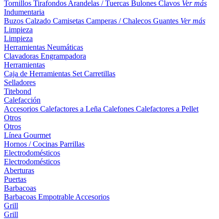
Tornillos
Tirafondos
Arandelas / Tuercas
Bulones
Clavos
Ver más
Indumentaria
Buzos
Calzado
Camisetas
Camperas / Chalecos
Guantes
Ver más
Limpieza
Limpieza
Herramientas Neumáticas
Clavadoras
Engrampadora
Herramientas
Caja de Herramientas
Set
Carretillas
Selladores
Titebond
Calefacción
Accesorios
Calefactores a Leña
Calefones
Calefactores a Pellet
Otros
Otros
Línea Gourmet
Hornos / Cocinas
Parrillas
Electrodomésticos
Electrodomésticos
Aberturas
Puertas
Barbacoas
Barbacoas
Empotrable
Accesorios
Grill
Grill