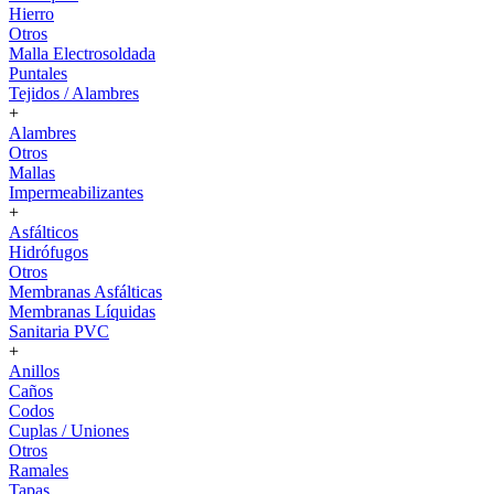
Hierro
Otros
Malla Electrosoldada
Puntales
Tejidos / Alambres
+
Alambres
Otros
Mallas
Impermeabilizantes
+
Asfálticos
Hidrófugos
Otros
Membranas Asfálticas
Membranas Líquidas
Sanitaria PVC
+
Anillos
Caños
Codos
Cuplas / Uniones
Otros
Ramales
Tapas