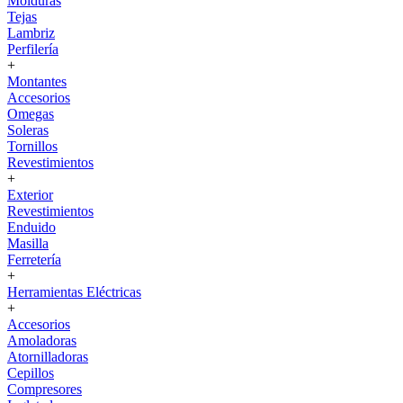
Molduras
Tejas
Lambriz
Perfilería
+
Montantes
Accesorios
Omegas
Soleras
Tornillos
Revestimientos
+
Exterior
Revestimientos
Enduido
Masilla
Ferretería
+
Herramientas Eléctricas
+
Accesorios
Amoladoras
Atornilladoras
Cepillos
Compresores