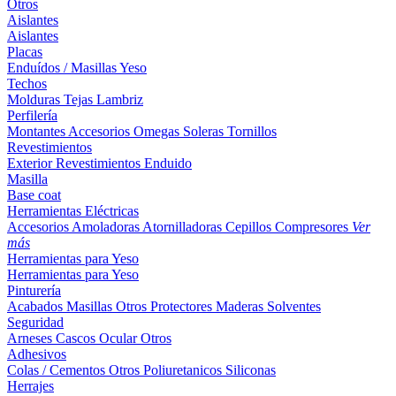
Otros
Aislantes
Aislantes
Placas
Enduídos / Masillas
Yeso
Techos
Molduras
Tejas
Lambriz
Perfilería
Montantes
Accesorios
Omegas
Soleras
Tornillos
Revestimientos
Exterior
Revestimientos
Enduido
Masilla
Base coat
Herramientas Eléctricas
Accesorios
Amoladoras
Atornilladoras
Cepillos
Compresores
Ver
más
Herramientas para Yeso
Herramientas para Yeso
Pinturería
Acabados
Masillas
Otros
Protectores Maderas
Solventes
Seguridad
Arneses
Cascos
Ocular
Otros
Adhesivos
Colas / Cementos
Otros
Poliuretanicos
Siliconas
Herrajes