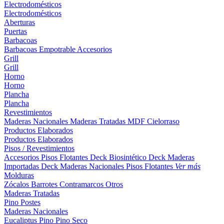
Electrodomésticos
Electrodomésticos
Aberturas
Puertas
Barbacoas
Barbacoas
Empotrable
Accesorios
Grill
Grill
Horno
Horno
Plancha
Plancha
Revestimientos
Maderas Nacionales
Maderas Tratadas
MDF
Cielorraso
Productos Elaborados
Productos Elaborados
Pisos / Revestimientos
Accesorios Pisos Flotantes
Deck Biosintético
Deck Maderas
Importadas
Deck Maderas Nacionales
Pisos Flotantes
Ver más
Molduras
Zócalos
Barrotes
Contramarcos
Otros
Maderas Tratadas
Pino
Postes
Maderas Nacionales
Eucaliptus
Pino
Pino Seco