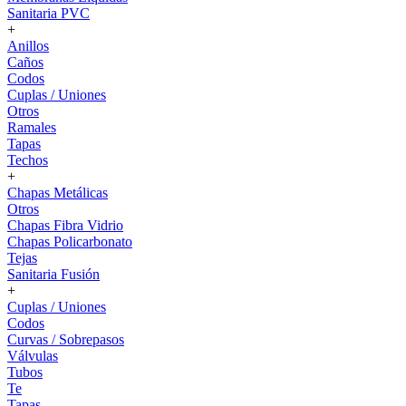
Sanitaria PVC
+
Anillos
Caños
Codos
Cuplas / Uniones
Otros
Ramales
Tapas
Techos
+
Chapas Metálicas
Otros
Chapas Fibra Vidrio
Chapas Policarbonato
Tejas
Sanitaria Fusión
+
Cuplas / Uniones
Codos
Curvas / Sobrepasos
Válvulas
Tubos
Te
Tapas