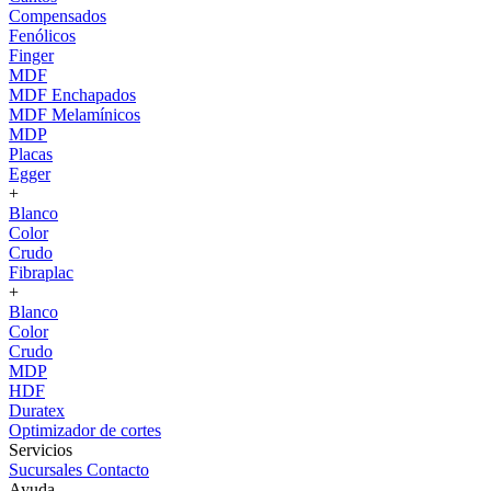
Compensados
Fenólicos
Finger
MDF
MDF Enchapados
MDF Melamínicos
MDP
Placas
Egger
+
Blanco
Color
Crudo
Fibraplac
+
Blanco
Color
Crudo
MDP
HDF
Duratex
Optimizador de cortes
Servicios
Sucursales
Contacto
Ayuda