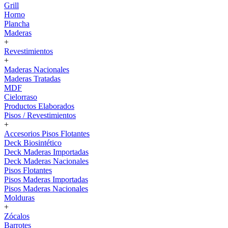
Grill
Horno
Plancha
Maderas
+
Revestimientos
+
Maderas Nacionales
Maderas Tratadas
MDF
Cielorraso
Productos Elaborados
Pisos / Revestimientos
+
Accesorios Pisos Flotantes
Deck Biosintético
Deck Maderas Importadas
Deck Maderas Nacionales
Pisos Flotantes
Pisos Maderas Importadas
Pisos Maderas Nacionales
Molduras
+
Zócalos
Barrotes