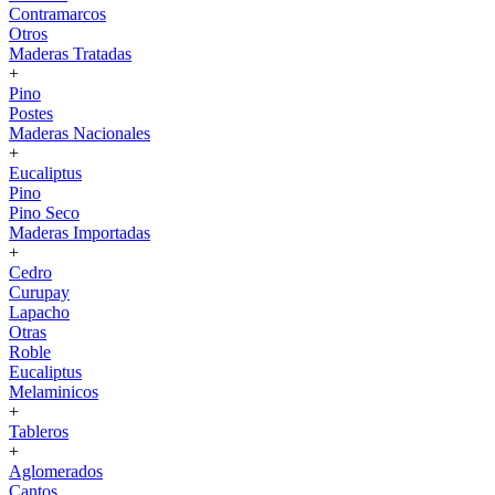
Contramarcos
Otros
Maderas Tratadas
+
Pino
Postes
Maderas Nacionales
+
Eucaliptus
Pino
Pino Seco
Maderas Importadas
+
Cedro
Curupay
Lapacho
Otras
Roble
Eucaliptus
Melaminicos
+
Tableros
+
Aglomerados
Cantos