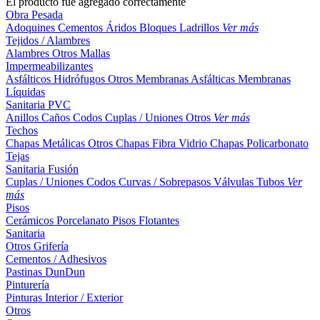
El producto fue agregado correctamente
Obra Pesada
Adoquines
Cementos
Áridos
Bloques
Ladrillos
Ver más
Tejidos / Alambres
Alambres
Otros
Mallas
Impermeabilizantes
Asfálticos
Hidrófugos
Otros
Membranas Asfálticas
Membranas
Líquidas
Sanitaria PVC
Anillos
Caños
Codos
Cuplas / Uniones
Otros
Ver más
Techos
Chapas Metálicas
Otros
Chapas Fibra Vidrio
Chapas Policarbonato
Tejas
Sanitaria Fusión
Cuplas / Uniones
Codos
Curvas / Sobrepasos
Válvulas
Tubos
Ver
más
Pisos
Cerámicos
Porcelanato
Pisos Flotantes
Sanitaria
Otros
Grifería
Cementos / Adhesivos
Pastinas
DunDun
Pinturería
Pinturas Interior / Exterior
Otros