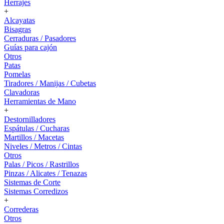
Herrajes
+
Alcayatas
Bisagras
Cerraduras / Pasadores
Guías para cajón
Otros
Patas
Pomelas
Tiradores / Manijas / Cubetas
Clavadoras
Herramientas de Mano
+
Destornilladores
Espátulas / Cucharas
Martillos / Macetas
Niveles / Metros / Cintas
Otros
Palas / Picos / Rastrillos
Pinzas / Alicates / Tenazas
Sistemas de Corte
Sistemas Corredizos
+
Correderas
Otros