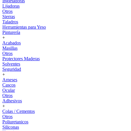
Ingletadoras
Lijadoras
Otros
Sierras
Taladros
Herramientas para Yeso
Pinturería
+
Acabados
Masillas
Otros
Protectores Maderas
Solventes
Seguridad
+
Arneses
Cascos
Ocular
Otros
Adhesivos
+
Colas / Cementos
Otros
Poliuretanicos
Siliconas