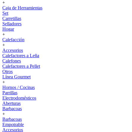
+
Caja de Herramientas
Set
Carretillas
Selladores
Hogar
+
Calefacción
+
Accesorios
Calefactores a Leña
Calefones
Calefactores a Pellet
Otros
Línea Gourmet
+
Hornos / Cocinas
Parrillas
Electrodomésticos
Aberturas
Barbacoas
+
Barbacoas
Empotrable
Accesorios