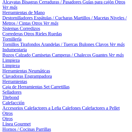
Alcayatas
Bisagras
Cerraduras / Pasadores
Guías para cajón
Otros
Ver más
Herramientas de Mano
Destornilladores
Espátulas / Cucharas
Martillos / Macetas
Niveles /
Metros / Cintas
Otros
Ver más
Sistemas Corredizos
Correderas
Otros
Rieles
Ruedas
Tornillería
Tornillos
Tirafondos
Arandelas / Tuercas
Bulones
Clavos
Ver más
Indumentaria
Buzos
Calzado
Camisetas
Camperas / Chalecos
Guantes
Ver más
Limpieza
Limpieza
Herramientas Neumáticas
Clavadoras
Engrampadora
Herramientas
Caja de Herramientas
Set
Carretillas
Selladores
Titebond
Calefacción
Accesorios
Calefactores a Leña
Calefones
Calefactores a Pellet
Otros
Otros
Línea Gourmet
Hornos / Cocinas
Parrillas