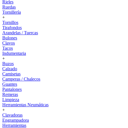
Rieles
Ruedas
Tornillería
+
Tornillos
Tirafondos
Arandelas / Tuercas
Bulones
Clavos
Tacos
Indumentaria
+
Buzos
Calzado
Camisetas
Camperas / Chalecos
Guantes
Pantalones
Remeras
Limpieza
Herramientas Neumáticas
+
Clavadoras
Engrampadora
Herramientas