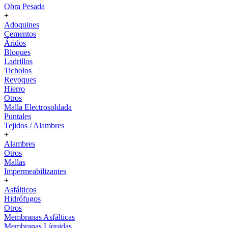
Obra Pesada
+
Adoquines
Cementos
Áridos
Bloques
Ladrillos
Ticholos
Revoques
Hierro
Otros
Malla Electrosoldada
Puntales
Tejidos / Alambres
+
Alambres
Otros
Mallas
Impermeabilizantes
+
Asfálticos
Hidrófugos
Otros
Membranas Asfálticas
Membranas Líquidas