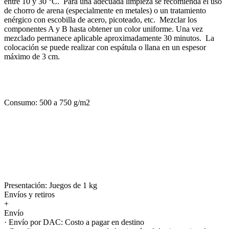
entre 10 y 30 °C. Para una adecuada limpieza se recomienda el uso
de chorro de arena (especialmente en metales) o un tratamiento
enérgico con escobilla de acero, picoteado, etc. Mezclar los
componentes A y B hasta obtener un color uniforme. Una vez
mezclado permanece aplicable aproximadamente 30 minutos. La
colocación se puede realizar con espátula o llana en un espesor
máximo de 3 cm.
Consumo: 500 a 750 g/m2
Presentación: Juegos de 1 kg
Envíos y retiros
+
Envío
· Envío por DAC: Costo a pagar en destino