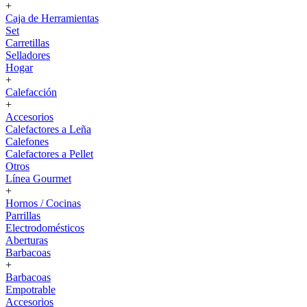
+
Caja de Herramientas
Set
Carretillas
Selladores
Hogar
+
Calefacción
+
Accesorios
Calefactores a Leña
Calefones
Calefactores a Pellet
Otros
Línea Gourmet
+
Hornos / Cocinas
Parrillas
Electrodomésticos
Aberturas
Barbacoas
+
Barbacoas
Empotrable
Accesorios