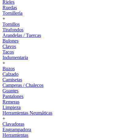
Rieles
Ruedas
Tornillería
+
Tornillos
Tirafondos
Arandelas / Tuercas
Bulones
Clavos
Tacos
Indumentaria
+
Buzos
Calzado
Camisetas
Camperas / Chalecos
Guantes
Pantalones
Remeras
Limpieza
Herramientas Neumáticas
+
Clavadoras
Engrampadora
Herramientas