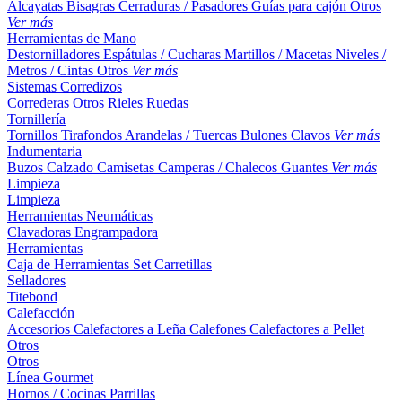
Alcayatas
Bisagras
Cerraduras / Pasadores
Guías para cajón
Otros
Ver más
Herramientas de Mano
Destornilladores
Espátulas / Cucharas
Martillos / Macetas
Niveles /
Metros / Cintas
Otros
Ver más
Sistemas Corredizos
Correderas
Otros
Rieles
Ruedas
Tornillería
Tornillos
Tirafondos
Arandelas / Tuercas
Bulones
Clavos
Ver más
Indumentaria
Buzos
Calzado
Camisetas
Camperas / Chalecos
Guantes
Ver más
Limpieza
Limpieza
Herramientas Neumáticas
Clavadoras
Engrampadora
Herramientas
Caja de Herramientas
Set
Carretillas
Selladores
Titebond
Calefacción
Accesorios
Calefactores a Leña
Calefones
Calefactores a Pellet
Otros
Otros
Línea Gourmet
Hornos / Cocinas
Parrillas