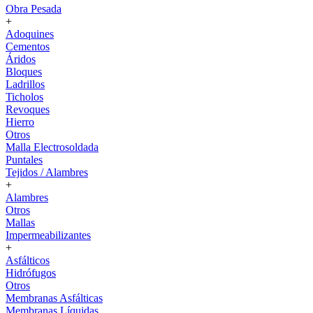
Obra Pesada
+
Adoquines
Cementos
Áridos
Bloques
Ladrillos
Ticholos
Revoques
Hierro
Otros
Malla Electrosoldada
Puntales
Tejidos / Alambres
+
Alambres
Otros
Mallas
Impermeabilizantes
+
Asfálticos
Hidrófugos
Otros
Membranas Asfálticas
Membranas Líquidas