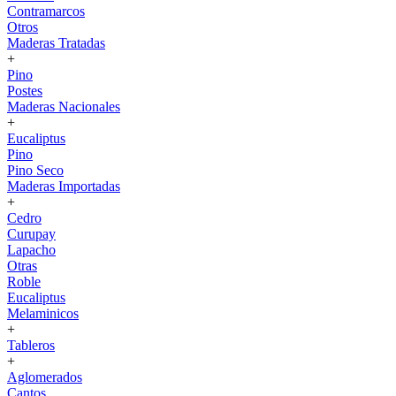
Contramarcos
Otros
Maderas Tratadas
+
Pino
Postes
Maderas Nacionales
+
Eucaliptus
Pino
Pino Seco
Maderas Importadas
+
Cedro
Curupay
Lapacho
Otras
Roble
Eucaliptus
Melaminicos
+
Tableros
+
Aglomerados
Cantos