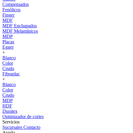
Compensados
Fenólicos
Finger
MDF
MDF Enchapados
MDF Melamínicos
MDP
Placas
Egger
+
Blanco
Color
Crudo
Fibraplac
+
Blanco
Color
Crudo
MDP
HDF
Duratex
Optimizador de cortes
Servicios
Sucursales
Contacto
Ayuda