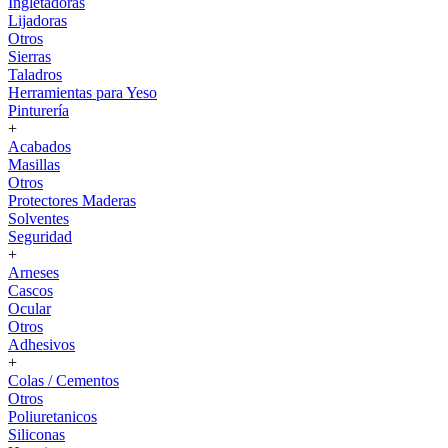
Ingletadoras
Lijadoras
Otros
Sierras
Taladros
Herramientas para Yeso
Pinturería
+
Acabados
Masillas
Otros
Protectores Maderas
Solventes
Seguridad
+
Arneses
Cascos
Ocular
Otros
Adhesivos
+
Colas / Cementos
Otros
Poliuretanicos
Siliconas