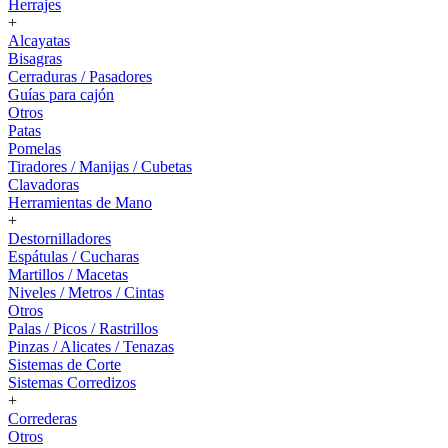
Herrajes
+
Alcayatas
Bisagras
Cerraduras / Pasadores
Guías para cajón
Otros
Patas
Pomelas
Tiradores / Manijas / Cubetas
Clavadoras
Herramientas de Mano
+
Destornilladores
Espátulas / Cucharas
Martillos / Macetas
Niveles / Metros / Cintas
Otros
Palas / Picos / Rastrillos
Pinzas / Alicates / Tenazas
Sistemas de Corte
Sistemas Corredizos
+
Correderas
Otros