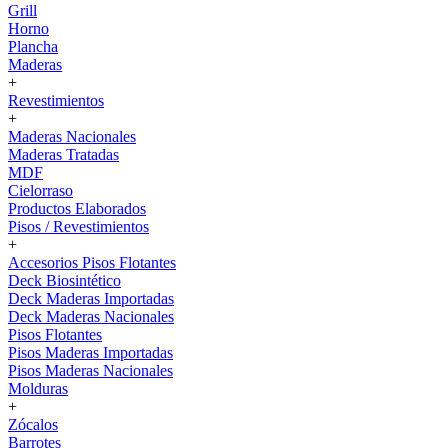
Grill
Horno
Plancha
Maderas
+
Revestimientos
+
Maderas Nacionales
Maderas Tratadas
MDF
Cielorraso
Productos Elaborados
Pisos / Revestimientos
+
Accesorios Pisos Flotantes
Deck Biosintético
Deck Maderas Importadas
Deck Maderas Nacionales
Pisos Flotantes
Pisos Maderas Importadas
Pisos Maderas Nacionales
Molduras
+
Zócalos
Barrotes