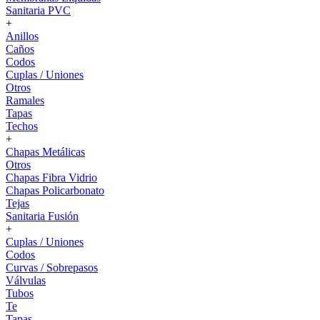
Sanitaria PVC
+
Anillos
Caños
Codos
Cuplas / Uniones
Otros
Ramales
Tapas
Techos
+
Chapas Metálicas
Otros
Chapas Fibra Vidrio
Chapas Policarbonato
Tejas
Sanitaria Fusión
+
Cuplas / Uniones
Codos
Curvas / Sobrepasos
Válvulas
Tubos
Te
Tapas