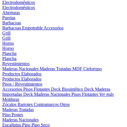
Electrodomésticos
Electrodomésticos
Aberturas
Puertas
Barbacoas
Barbacoas
Empotrable
Accesorios
Grill
Grill
Horno
Horno
Plancha
Plancha
Revestimientos
Maderas Nacionales
Maderas Tratadas
MDF
Cielorraso
Productos Elaborados
Productos Elaborados
Pisos / Revestimientos
Accesorios Pisos Flotantes
Deck Biosintético
Deck Maderas
Importadas
Deck Maderas Nacionales
Pisos Flotantes
Ver más
Molduras
Zócalos
Barrotes
Contramarcos
Otros
Maderas Tratadas
Pino
Postes
Maderas Nacionales
Eucaliptus
Pino
Pino Seco