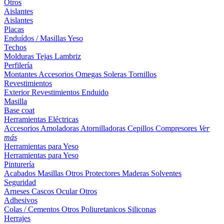
Otros
Aislantes
Aislantes
Placas
Enduídos / Masillas
Yeso
Techos
Molduras
Tejas
Lambriz
Perfilería
Montantes
Accesorios
Omegas
Soleras
Tornillos
Revestimientos
Exterior
Revestimientos
Enduido
Masilla
Base coat
Herramientas Eléctricas
Accesorios
Amoladoras
Atornilladoras
Cepillos
Compresores
Ver
más
Herramientas para Yeso
Herramientas para Yeso
Pinturería
Acabados
Masillas
Otros
Protectores Maderas
Solventes
Seguridad
Arneses
Cascos
Ocular
Otros
Adhesivos
Colas / Cementos
Otros
Poliuretanicos
Siliconas
Herrajes