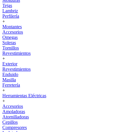
Molduras
Tejas
Lambriz
Perfilería
+
Montantes
Accesorios
Omegas
Soleras
Tornillos
Revestimientos
+
Exterior
Revestimientos
Enduido
Masilla
Ferretería
+
Herramientas Eléctricas
+
Accesorios
Amoladoras
Atornilladoras
Cepillos
Compresores