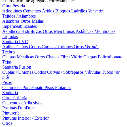
El producto fue agregado correctamente
Obra Pesada
Adoquines
Cementos
Áridos
Bloques
Ladrillos
Ver más
Tejidos / Alambres
Alambres
Otros
Mallas
Impermeabilizantes
Asfálticos
Hidrófugos
Otros
Membranas Asfálticas
Membranas
Líquidas
Sanitaria PVC
Anillos
Caños
Codos
Cuplas / Uniones
Otros
Ver más
Techos
Chapas Metálicas
Otros
Chapas Fibra Vidrio
Chapas Policarbonato
Tejas
Sanitaria Fusión
Cuplas / Uniones
Codos
Curvas / Sobrepasos
Válvulas
Tubos
Ver
más
Pisos
Cerámicos
Porcelanato
Pisos Flotantes
Sanitaria
Otros
Grifería
Cementos / Adhesivos
Pastinas
DunDun
Pinturería
Pinturas Interior / Exterior
Otros