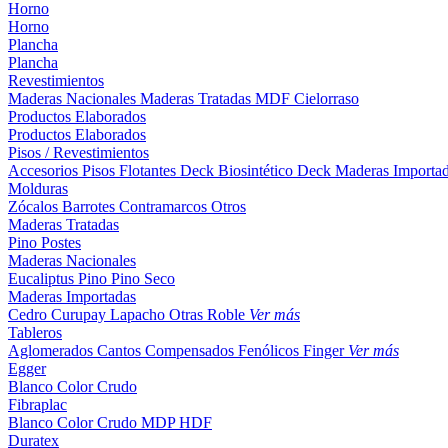
Horno
Horno
Plancha
Plancha
Revestimientos
Maderas Nacionales
Maderas Tratadas
MDF
Cielorraso
Productos Elaborados
Productos Elaborados
Pisos / Revestimientos
Accesorios Pisos Flotantes
Deck Biosintético
Deck Maderas Importa
Molduras
Zócalos
Barrotes
Contramarcos
Otros
Maderas Tratadas
Pino
Postes
Maderas Nacionales
Eucaliptus
Pino
Pino Seco
Maderas Importadas
Cedro
Curupay
Lapacho
Otras
Roble
Ver más
Tableros
Aglomerados
Cantos
Compensados
Fenólicos
Finger
Ver más
Egger
Blanco
Color
Crudo
Fibraplac
Blanco
Color
Crudo
MDP
HDF
Duratex