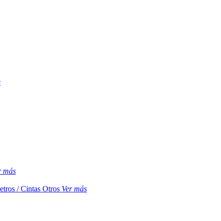
s
r más
etros / Cintas
Otros
Ver más