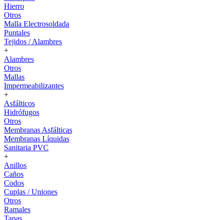
Hierro
Otros
Malla Electrosoldada
Puntales
Tejidos / Alambres
+
Alambres
Otros
Mallas
Impermeabilizantes
+
Asfálticos
Hidrófugos
Otros
Membranas Asfálticas
Membranas Líquidas
Sanitaria PVC
+
Anillos
Caños
Codos
Cuplas / Uniones
Otros
Ramales
Tapas