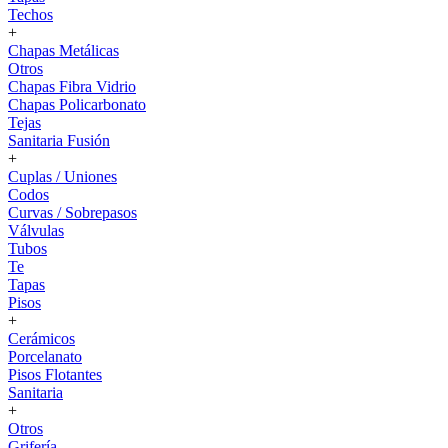
Techos
+
Chapas Metálicas
Otros
Chapas Fibra Vidrio
Chapas Policarbonato
Tejas
Sanitaria Fusión
+
Cuplas / Uniones
Codos
Curvas / Sobrepasos
Válvulas
Tubos
Te
Tapas
Pisos
+
Cerámicos
Porcelanato
Pisos Flotantes
Sanitaria
+
Otros
Grifería