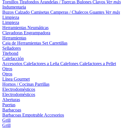
Tornillos
Tirafondos
Arandelas / Tuercas
Bulones
Clavos
Ver más
Indumentaria
Buzos
Calzado
Camisetas
Camperas / Chalecos
Guantes
Ver más
Limpieza
Limpieza
Herramientas Neumáticas
Clavadoras
Engrampadora
Herramientas
Caja de Herramientas
Set
Carretillas
Selladores
Titebond
Calefacción
Accesorios
Calefactores a Leña
Calefones
Calefactores a Pellet
Otros
Otros
Línea Gourmet
Hornos / Cocinas
Parrillas
Electrodomésticos
Electrodomésticos
Aberturas
Puertas
Barbacoas
Barbacoas
Empotrable
Accesorios
Grill
Grill