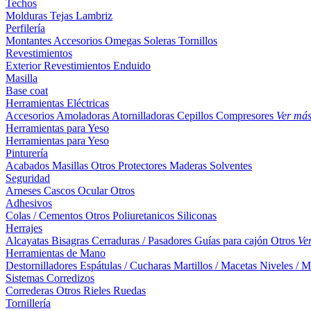
Techos
Molduras
Tejas
Lambriz
Perfilería
Montantes
Accesorios
Omegas
Soleras
Tornillos
Revestimientos
Exterior
Revestimientos
Enduido
Masilla
Base coat
Herramientas Eléctricas
Accesorios
Amoladoras
Atornilladoras
Cepillos
Compresores
Ver má
Herramientas para Yeso
Herramientas para Yeso
Pinturería
Acabados
Masillas
Otros
Protectores Maderas
Solventes
Seguridad
Arneses
Cascos
Ocular
Otros
Adhesivos
Colas / Cementos
Otros
Poliuretanicos
Siliconas
Herrajes
Alcayatas
Bisagras
Cerraduras / Pasadores
Guías para cajón
Otros
Ve
Herramientas de Mano
Destornilladores
Espátulas / Cucharas
Martillos / Macetas
Niveles / M
Sistemas Corredizos
Correderas
Otros
Rieles
Ruedas
Tornillería