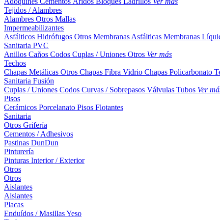
Adoquines
Cementos
Áridos
Bloques
Ladrillos
Ver más
Tejidos / Alambres
Alambres
Otros
Mallas
Impermeabilizantes
Asfálticos
Hidrófugos
Otros
Membranas Asfálticas
Membranas Líqui
Sanitaria PVC
Anillos
Caños
Codos
Cuplas / Uniones
Otros
Ver más
Techos
Chapas Metálicas
Otros
Chapas Fibra Vidrio
Chapas Policarbonato
T
Sanitaria Fusión
Cuplas / Uniones
Codos
Curvas / Sobrepasos
Válvulas
Tubos
Ver má
Pisos
Cerámicos
Porcelanato
Pisos Flotantes
Sanitaria
Otros
Grifería
Cementos / Adhesivos
Pastinas
DunDun
Pinturería
Pinturas Interior / Exterior
Otros
Otros
Aislantes
Aislantes
Placas
Enduídos / Masillas
Yeso