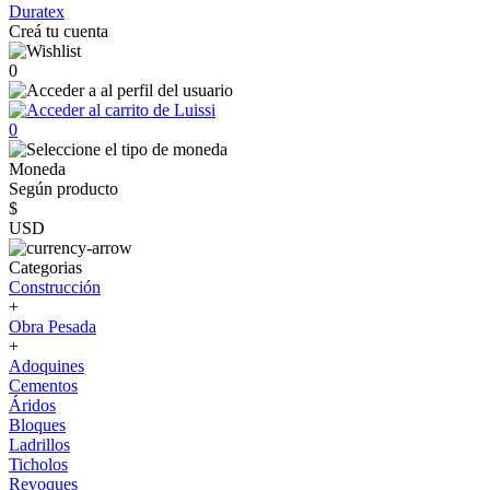
Duratex
Creá tu cuenta
0
0
Moneda
Según producto
$
USD
Categorias
Construcción
+
Obra Pesada
+
Adoquines
Cementos
Áridos
Bloques
Ladrillos
Ticholos
Revoques