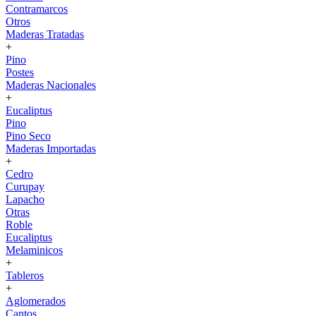
Contramarcos
Otros
Maderas Tratadas
+
Pino
Postes
Maderas Nacionales
+
Eucaliptus
Pino
Pino Seco
Maderas Importadas
+
Cedro
Curupay
Lapacho
Otras
Roble
Eucaliptus
Melaminicos
+
Tableros
+
Aglomerados
Cantos