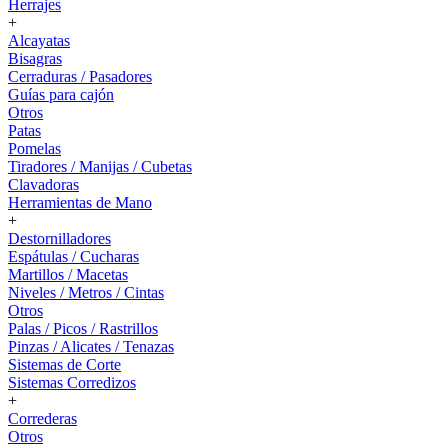
Herrajes
+
Alcayatas
Bisagras
Cerraduras / Pasadores
Guías para cajón
Otros
Patas
Pomelas
Tiradores / Manijas / Cubetas
Clavadoras
Herramientas de Mano
+
Destornilladores
Espátulas / Cucharas
Martillos / Macetas
Niveles / Metros / Cintas
Otros
Palas / Picos / Rastrillos
Pinzas / Alicates / Tenazas
Sistemas de Corte
Sistemas Corredizos
+
Correderas
Otros