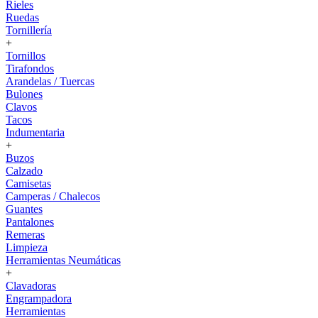
Rieles
Ruedas
Tornillería
+
Tornillos
Tirafondos
Arandelas / Tuercas
Bulones
Clavos
Tacos
Indumentaria
+
Buzos
Calzado
Camisetas
Camperas / Chalecos
Guantes
Pantalones
Remeras
Limpieza
Herramientas Neumáticas
+
Clavadoras
Engrampadora
Herramientas