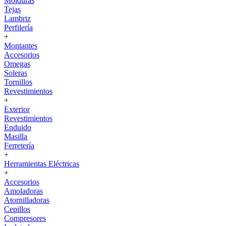
Molduras
Tejas
Lambriz
Perfilería
+
Montantes
Accesorios
Omegas
Soleras
Tornillos
Revestimientos
+
Exterior
Revestimientos
Enduido
Masilla
Ferretería
+
Herramientas Eléctricas
+
Accesorios
Amoladoras
Atornilladoras
Cepillos
Compresores