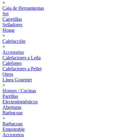
+
Caja de Herramientas
Set
Carretillas
Selladores
Hogar
+
Calefacción
+
Accesorios
Calefactores a Leña
Calefones
Calefactores a Pellet
Otros
Línea Gourmet
+
Hornos / Cocinas
Parrillas
Electrodomésticos
Aberturas
Barbacoas
+
Barbacoas
Empotrable
Accesorios