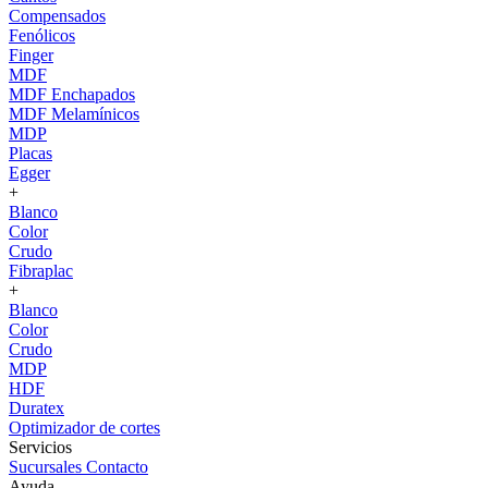
Compensados
Fenólicos
Finger
MDF
MDF Enchapados
MDF Melamínicos
MDP
Placas
Egger
+
Blanco
Color
Crudo
Fibraplac
+
Blanco
Color
Crudo
MDP
HDF
Duratex
Optimizador de cortes
Servicios
Sucursales
Contacto
Ayuda