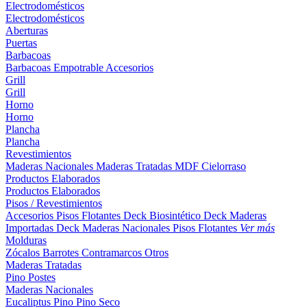
Electrodomésticos
Electrodomésticos
Aberturas
Puertas
Barbacoas
Barbacoas
Empotrable
Accesorios
Grill
Grill
Horno
Horno
Plancha
Plancha
Revestimientos
Maderas Nacionales
Maderas Tratadas
MDF
Cielorraso
Productos Elaborados
Productos Elaborados
Pisos / Revestimientos
Accesorios Pisos Flotantes
Deck Biosintético
Deck Maderas
Importadas
Deck Maderas Nacionales
Pisos Flotantes
Ver más
Molduras
Zócalos
Barrotes
Contramarcos
Otros
Maderas Tratadas
Pino
Postes
Maderas Nacionales
Eucaliptus
Pino
Pino Seco