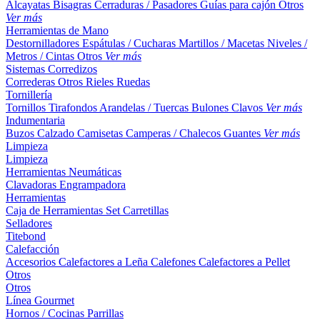
Alcayatas
Bisagras
Cerraduras / Pasadores
Guías para cajón
Otros
Ver más
Herramientas de Mano
Destornilladores
Espátulas / Cucharas
Martillos / Macetas
Niveles /
Metros / Cintas
Otros
Ver más
Sistemas Corredizos
Correderas
Otros
Rieles
Ruedas
Tornillería
Tornillos
Tirafondos
Arandelas / Tuercas
Bulones
Clavos
Ver más
Indumentaria
Buzos
Calzado
Camisetas
Camperas / Chalecos
Guantes
Ver más
Limpieza
Limpieza
Herramientas Neumáticas
Clavadoras
Engrampadora
Herramientas
Caja de Herramientas
Set
Carretillas
Selladores
Titebond
Calefacción
Accesorios
Calefactores a Leña
Calefones
Calefactores a Pellet
Otros
Otros
Línea Gourmet
Hornos / Cocinas
Parrillas