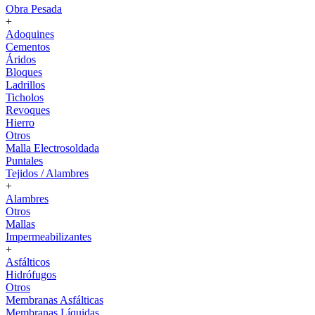
Obra Pesada
+
Adoquines
Cementos
Áridos
Bloques
Ladrillos
Ticholos
Revoques
Hierro
Otros
Malla Electrosoldada
Puntales
Tejidos / Alambres
+
Alambres
Otros
Mallas
Impermeabilizantes
+
Asfálticos
Hidrófugos
Otros
Membranas Asfálticas
Membranas Líquidas