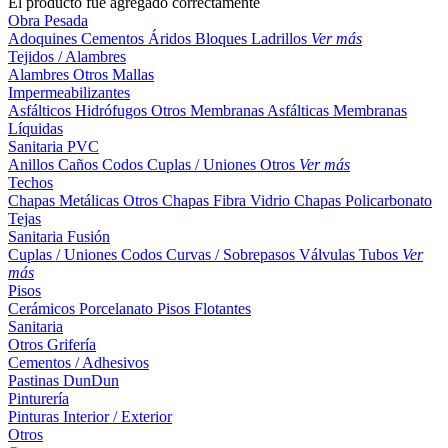
El producto fue agregado correctamente
Obra Pesada
Adoquines
Cementos
Áridos
Bloques
Ladrillos
Ver más
Tejidos / Alambres
Alambres
Otros
Mallas
Impermeabilizantes
Asfálticos
Hidrófugos
Otros
Membranas Asfálticas
Membranas
Líquidas
Sanitaria PVC
Anillos
Caños
Codos
Cuplas / Uniones
Otros
Ver más
Techos
Chapas Metálicas
Otros
Chapas Fibra Vidrio
Chapas Policarbonato
Tejas
Sanitaria Fusión
Cuplas / Uniones
Codos
Curvas / Sobrepasos
Válvulas
Tubos
Ver
más
Pisos
Cerámicos
Porcelanato
Pisos Flotantes
Sanitaria
Otros
Grifería
Cementos / Adhesivos
Pastinas
DunDun
Pinturería
Pinturas Interior / Exterior
Otros