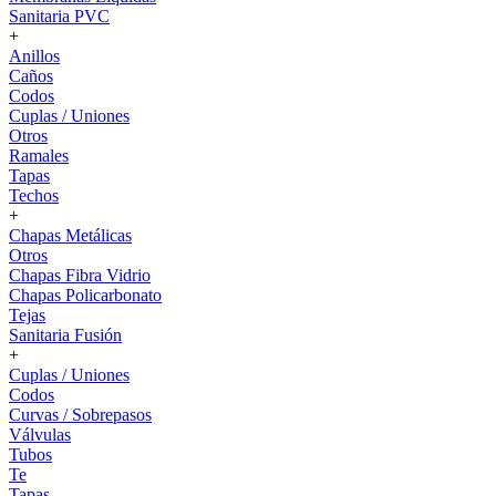
Sanitaria PVC
+
Anillos
Caños
Codos
Cuplas / Uniones
Otros
Ramales
Tapas
Techos
+
Chapas Metálicas
Otros
Chapas Fibra Vidrio
Chapas Policarbonato
Tejas
Sanitaria Fusión
+
Cuplas / Uniones
Codos
Curvas / Sobrepasos
Válvulas
Tubos
Te
Tapas