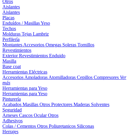
Otros
Aislantes
Aislantes
Placas
Enduídos / Masillas
Yeso
Techos
Molduras
Tejas
Lambriz
Perfilería
Montantes
Accesorios
Omegas
Soleras
Tornillos
Revestimientos
Exterior
Revestimientos
Enduido
Masilla
Base coat
Herramientas Eléctricas
Accesorios
Amoladoras
Atornilladoras
Cepillos
Compresores
Ver
más
Herramientas para Yeso
Herramientas para Yeso
Pinturería
Acabados
Masillas
Otros
Protectores Maderas
Solventes
Seguridad
Arneses
Cascos
Ocular
Otros
Adhesivos
Colas / Cementos
Otros
Poliuretanicos
Siliconas
Herrajes