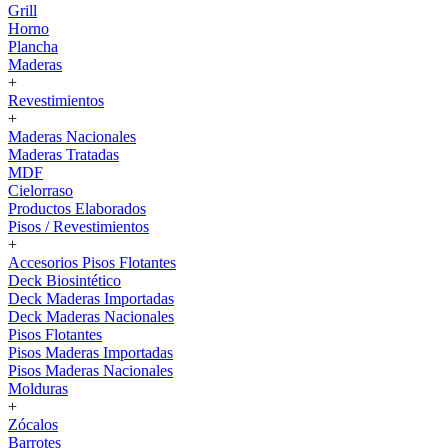
Grill
Horno
Plancha
Maderas
+
Revestimientos
+
Maderas Nacionales
Maderas Tratadas
MDF
Cielorraso
Productos Elaborados
Pisos / Revestimientos
+
Accesorios Pisos Flotantes
Deck Biosintético
Deck Maderas Importadas
Deck Maderas Nacionales
Pisos Flotantes
Pisos Maderas Importadas
Pisos Maderas Nacionales
Molduras
+
Zócalos
Barrotes