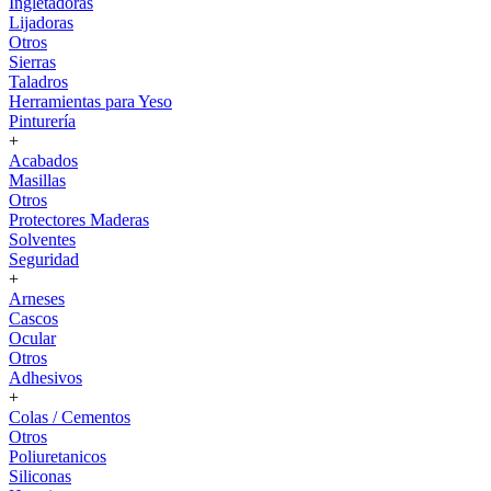
Ingletadoras
Lijadoras
Otros
Sierras
Taladros
Herramientas para Yeso
Pinturería
+
Acabados
Masillas
Otros
Protectores Maderas
Solventes
Seguridad
+
Arneses
Cascos
Ocular
Otros
Adhesivos
+
Colas / Cementos
Otros
Poliuretanicos
Siliconas